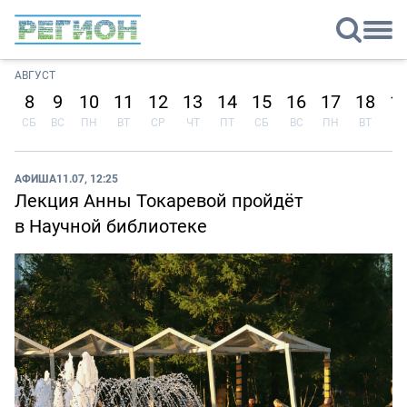
АВГУСТ
8
9
10
11
12
13
14
15
16
17
18
1
СБ
ВС
ПН
ВТ
СР
ЧТ
ПТ
СБ
ВС
ПН
ВТ
СР
АФИША
11.07, 12:25
Лекция Анны Токаревой пройдёт
в Научной библиотеке