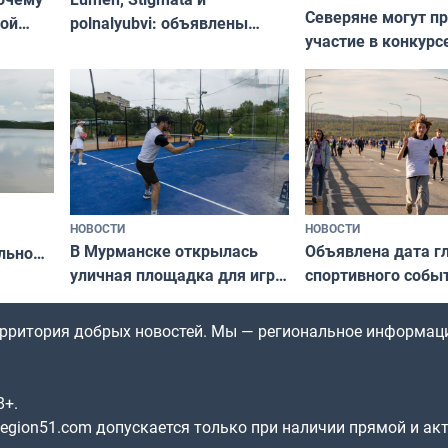
Северяне могут п
ой
polnalyubvi: объявлены
участие в конкурс
стался
хедлайнеры фестиваля
северной границы
«Имандра» в 2026 года
по Печенгскому ок
НОВОСТИ
НОВОСТИ
В Мурманске открылась
Объявлена дата г
льно
уличная площадка для игры
спортивного собы
в падел
Заполярья: как з
х
фестиваль «Гольф
территория добрых новостей. Мы — региональное информац
8+.
gion51.com допускается только при наличии прямой и ак