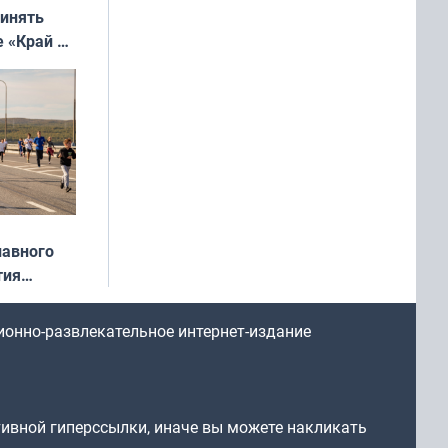
ринять
е «Край у
: фотогид
ругу»
лавного
тия
арождался
стрим»
ионно-развлекательное интернет-издание
тивной гиперссылки, иначе вы можете накликать