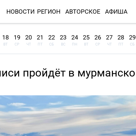
НОВОСТИ
РЕГИОН
АВТОРСКОЕ
АФИША
18
19
20
21
22
23
24
25
26
27
28
29
ВТ
СР
ЧТ
ПТ
СБ
ВС
ПН
ВТ
СР
ЧТ
ПТ
СБ
писи пройдёт в мурманск