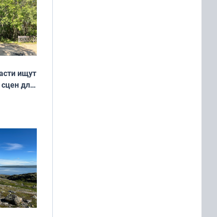
асти ищут
 сцен для
м фильме