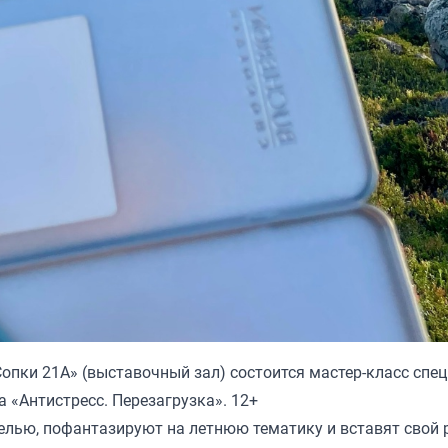
Сопки 21А» (выставочный зал) состоится мастер-класс спе
 «Антистресс. Перезагрузка». 12+
елью, пофантазируют на летнюю тематику и вставят свой 