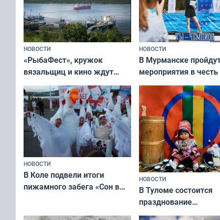
НОВОСТИ
НОВОСТИ
«РыбаФест», кружок
В Мурманске пройду
вязальщиц и кино ждут
мероприятия в честь
мурманчан в эти выходные
физкультурника
НОВОСТИ
В Коле подвели итоги
НОВОСТИ
пижамного забега «Сон в
В Туломе состоится
Олимпийскую ночь»
празднование
Международного дн