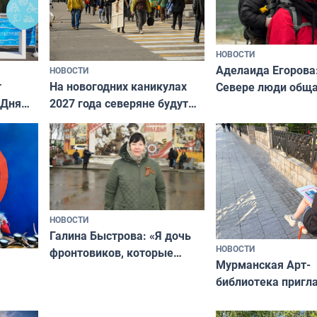
НОВОСТИ
Аделаида Егорова
НОВОСТИ
т
На новогодних каникулах
Севере люди общ
 Дня
2027 года северяне будут
не потому, что это
отдыхать 11 дней
а потому что
ты им интересен»
НОВОСТИ
Галина Быстрова: «Я дочь
НОВОСТИ
фронтовиков, которые
Мурманская Арт-
приехали осваивать Север»
библиотека пригл
сотрудничеству х
я
и фотографов