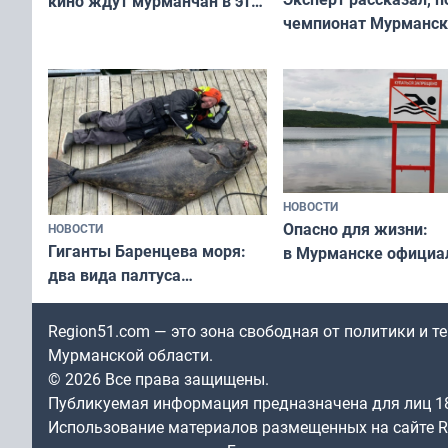
кино ждут мурманчан в эти
чемпионат Мурманск
выходные
области по футболу о
незамеченным
НОВОСТИ
Опасно для жизни:
НОВОСТИ
Гиганты Баренцева моря:
в Мурманске официа
два вида палтуса
запретили купаться
и их рекордные трофеи
в городских водоёма
Region51.com — это зона свободная от политики и 
Мурманской области.
© 2026 Все права защищены.
Публикуемая информация предназначена для лиц 1
Использование материалов размещенных на сайте Re