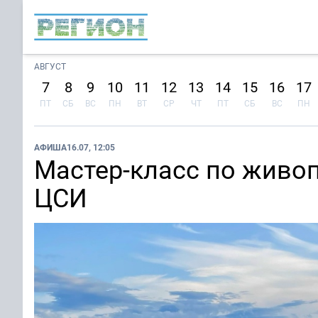
АВГУСТ
7
8
9
10
11
12
13
14
15
16
17
ПТ
СБ
ВС
ПН
ВТ
СР
ЧТ
ПТ
СБ
ВС
ПН
АФИША
16.07, 12:05
Мастер-класс по живо
ЦСИ