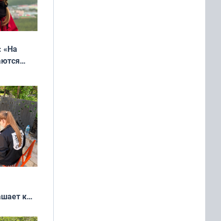
: «На
аются
 выгодно,
ашает к
удожников