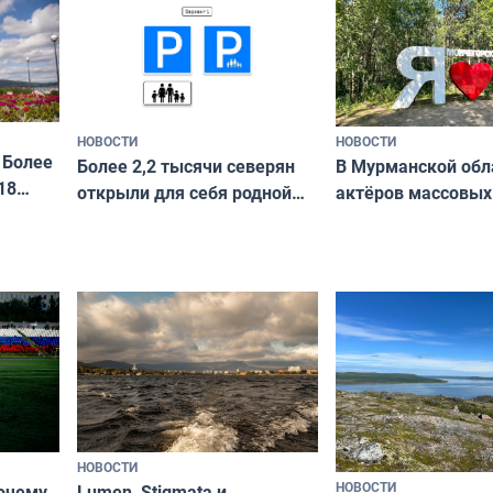
ира
НОВОСТИ
НОВОСТИ
 Более
В Мурманской обл
Более 2,2 тысячи северян
18
актёров массовых
открыли для себя родной
съёмок в
край в рамках проекта
короткометражно
«Туризм для своих»
НОВОСТИ
НОВОСТИ
почему
Lumen, Stigmata и