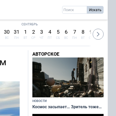
СЕНТЯБРЬ
30
31
1
2
3
4
5
6
7
8
9
10
11
ВС
ПН
ВТ
СР
ЧТ
ПТ
СБ
ВС
ПН
ВТ
СР
ЧТ
ПТ
АВТОРСКОЕ
ом
НОВОСТИ
Космос засыпает… Зритель тоже…