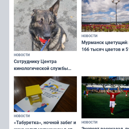
коренных народов м
НОВОСТИ
Мурманск цветущий:
166 тысяч цветов и 5
НОВОСТИ
вазонов
Сотруднику Центра
кинологической службы
ищут новый дом
НОВОСТИ
«Табуретка», ночной забег и
НОВОСТИ
Эксперт рассказал, 