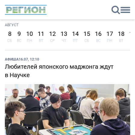
АВГУСТ
8
9
10
11
12
13
14
15
16
17
18
1
СБ
ВС
ПН
ВТ
СР
ЧТ
ПТ
СБ
ВС
ПН
ВТ
СР
АФИША
16.07, 12:10
Любителей японского маджонга ждут
в Научке