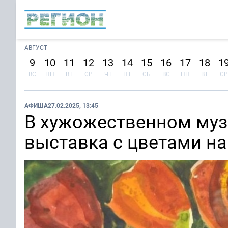
АВГУСТ
9
10
11
12
13
14
15
16
17
18
1
ВС
ПН
ВТ
СР
ЧТ
ПТ
СБ
ВС
ПН
ВТ
СР
АФИША
27.02.2025, 13:45
В хужожественном муз
выставка с цветами на