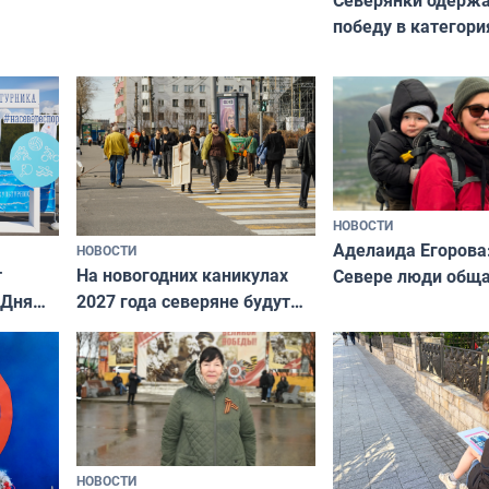
победу в категори
всероссийского к
риуме
«Мисс и Миссис В
нии
Русь»
НОВОСТИ
Аделаида Егорова
НОВОСТИ
т
На новогодних каникулах
Севере люди общ
 Дня
2027 года северяне будут
не потому, что это
отдыхать 11 дней
а потому что
ты им интересен»
НОВОСТИ