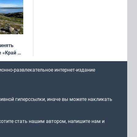
ринять
е «Край у
: фотогид
ругу»
ионно-развлекательное интернет-издание
тивной гиперссылки, иначе вы можете накликать
 хотите стать нашим автором, напишите нам и