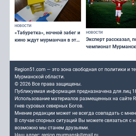
НОВОСТИ
«Табуретка», ночной забег и
НОВОСТИ
Эксперт рассказал, 
кино ждут мурманчан в эти
чемпионат Мурманск
выходные
области по футболу о
незамеченным
Region51.com — это зона свободная от политики и 
Мурманской области.
© 2026 Все права защищены.
Публикуемая информация предназначена для лиц 1
Использование материалов размещенных на сайте Re
гнев суровых северных Богов.
Мнение редакции может не всегда совпадать с мне
В случае спорных ситуаций Вы можете связаться с н
возможно мы станем друзьями.
Наш адрес:
region.murmansk@mail.ru