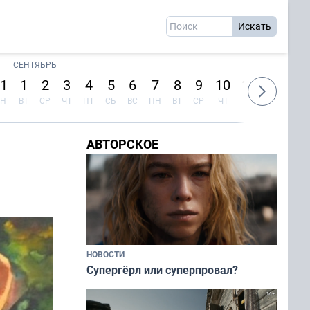
СЕНТЯБРЬ
1
1
2
3
4
5
6
7
8
9
10
11
12
13
Н
ВТ
СР
ЧТ
ПТ
СБ
ВС
ПН
ВТ
СР
ЧТ
ПТ
СБ
ВС
АВТОРСКОЕ
НОВОСТИ
Супергёрл или суперпровал?