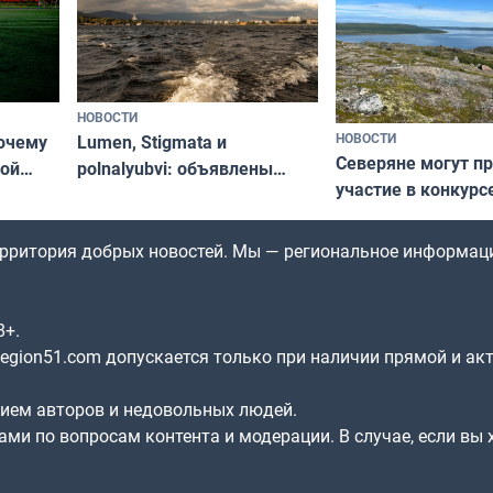
НОВОСТИ
НОВОСТИ
почему
Lumen, Stigmata и
Северяне могут п
ой
polnalyubvi: объявлены
участие в конкурс
стался
хедлайнеры фестиваля
северной границы
«Имандра» в 2026 года
по Печенгскому ок
территория добрых новостей. Мы — региональное информац
8+.
gion51.com допускается только при наличии прямой и ак
нием авторов и недовольных людей.
ами по вопросам контента и модерации. В случае, если вы