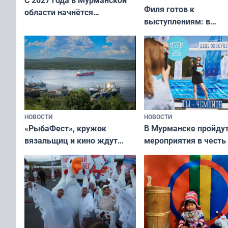
Филя готов к
области начнётся
выступлениям: в
вакцинация детей и
мурманском океана
подростков от ВПЧ
рассказали о состоя
тюленей
НОВОСТИ
НОВОСТИ
«РыбаФест», кружок
В Мурманске пройду
вязальщиц и кино ждут
мероприятия в честь
мурманчан в эти выходные
физкультурника