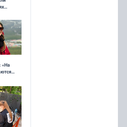
ях
онкурса
еликая
: «На
аются
 выгодно,