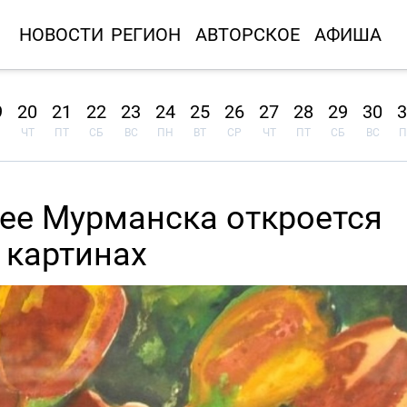
НОВОСТИ
РЕГИОН
АВТОРСКОЕ
АФИША
9
20
21
22
23
24
25
26
27
28
29
30
3
ЧТ
ПТ
СБ
ВС
ПН
ВТ
СР
ЧТ
ПТ
СБ
ВС
П
ее Мурманска откроется
 картинах