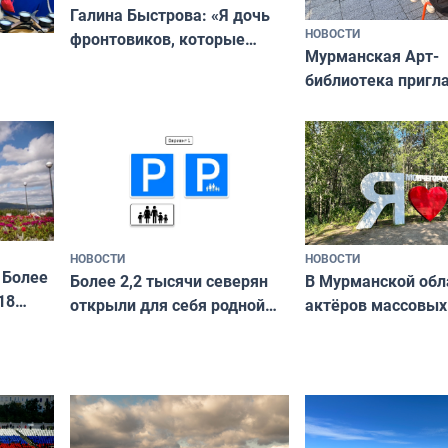
Галина Быстрова: «Я дочь
НОВОСТИ
фронтовиков, которые
Мурманская Арт-
приехали осваивать Север»
библиотека пригл
сотрудничеству х
я
и фотографов
ира
НОВОСТИ
НОВОСТИ
 Более
В Мурманской обл
Более 2,2 тысячи северян
18
актёров массовых
открыли для себя родной
съёмок в
край в рамках проекта
короткометражно
«Туризм для своих»