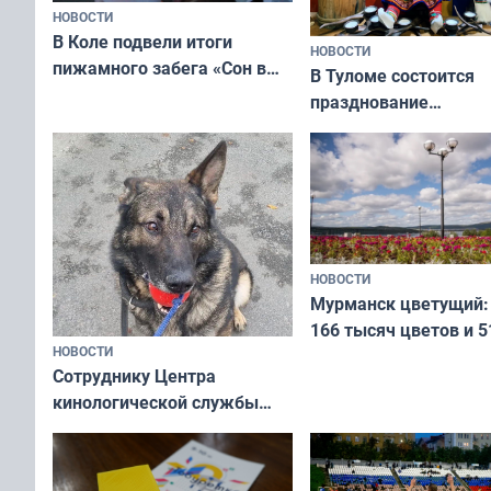
НОВОСТИ
В Коле подвели итоги
НОВОСТИ
пижамного забега «Сон в
В Туломе состоится
Олимпийскую ночь»
празднование
Международного дн
коренных народов м
НОВОСТИ
Мурманск цветущий:
166 тысяч цветов и 5
НОВОСТИ
вазонов
Сотруднику Центра
кинологической службы
ищут новый дом