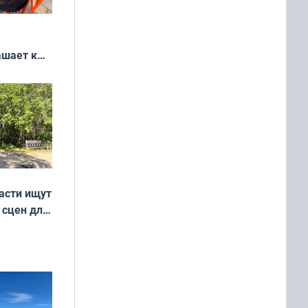
ашает к
удожников
асти ищут
 сцен для
м фильме