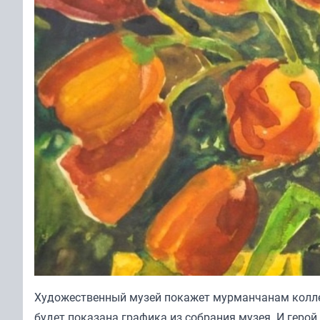
Художественный музей покажет мурманчанам коллек
будет показана графика из собрания музея. И герой