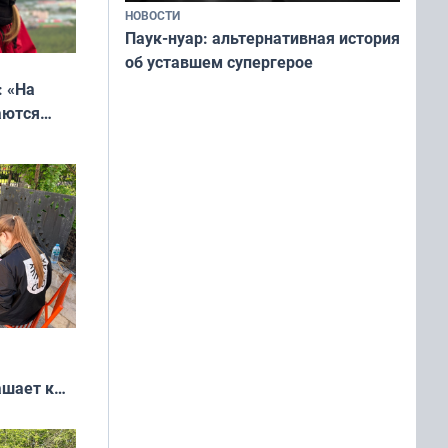
НОВОСТИ
Паук-нуар: альтернативная история
об уставшем супергерое
: «На
аются
 выгодно,
ашает к
удожников