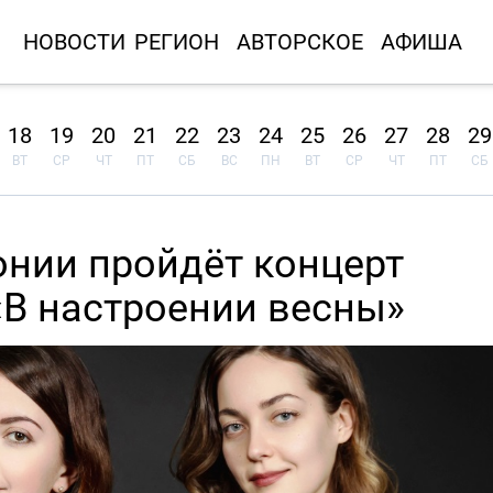
НОВОСТИ
РЕГИОН
АВТОРСКОЕ
АФИША
18
19
20
21
22
23
24
25
26
27
28
29
ВТ
СР
ЧТ
ПТ
СБ
ВС
ПН
ВТ
СР
ЧТ
ПТ
СБ
нии пройдёт концерт
«В настроении весны»