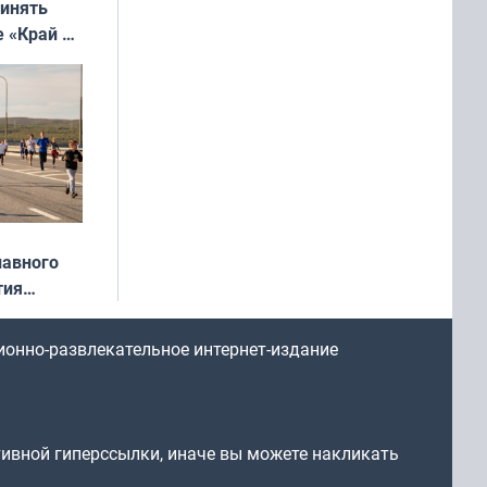
ринять
е «Край у
: фотогид
ругу»
лавного
тия
арождался
стрим»
ионно-развлекательное интернет-издание
тивной гиперссылки, иначе вы можете накликать