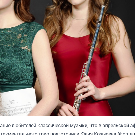
ние любителей классической музыки, что в апрельской 
нструментального трио подготовили Юлия Козырева (фортеп