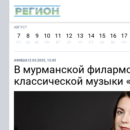
АВГУСТ
7
8
9
10
11
12
13
14
15
16
17
ПТ
СБ
ВС
ПН
ВТ
СР
ЧТ
ПТ
СБ
ВС
ПН
АФИША
12.03.2025, 12:45
В мурманской филармо
классической музыки 