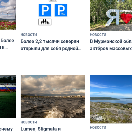
ира
НОВОСТИ
НОВОСТИ
 Более
В Мурманской обл
Более 2,2 тысячи северян
18
актёров массовых
открыли для себя родной
съёмок в
край в рамках проекта
короткометражно
«Туризм для своих»
НОВОСТИ
НОВОСТИ
почему
Lumen, Stigmata и