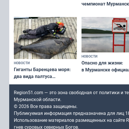
чемпионат Мурманск
выходные
области по футболу о
незамеченным
НОВОСТИ
Опасно для жизни:
НОВОСТИ
Гиганты Баренцева моря:
в Мурманске официа
два вида палтуса
запретили купаться
и их рекордные трофеи
в городских водоёма
Region51.com — это зона свободная от политики и 
Мурманской области.
© 2026 Все права защищены.
Публикуемая информация предназначена для лиц 1
Использование материалов размещенных на сайте Re
гнев суровых северных Богов.