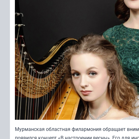
Мурманская областная филармония обращает внима
появился концерт «В настроении весны». Его для и