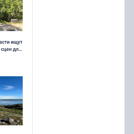
асти ищут
 сцен для
м фильме