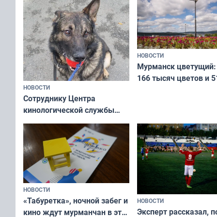
коренных народов м
НОВОСТИ
Мурманск цветущий:
166 тысяч цветов и 5
НОВОСТИ
вазонов
Сотруднику Центра
кинологической службы
ищут новый дом
НОВОСТИ
«Табуретка», ночной забег и
НОВОСТИ
Эксперт рассказал, 
кино ждут мурманчан в эти