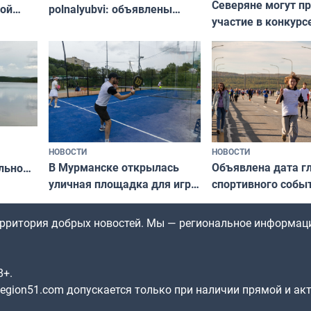
Северяне могут п
ой
polnalyubvi: объявлены
участие в конкурс
стался
хедлайнеры фестиваля
северной границы
«Имандра» в 2026 года
по Печенгскому ок
НОВОСТИ
НОВОСТИ
В Мурманске открылась
Объявлена дата г
льно
уличная площадка для игры
спортивного собы
в падел
Заполярья: как з
х
фестиваль «Гольф
территория добрых новостей. Мы — региональное информац
8+.
gion51.com допускается только при наличии прямой и ак