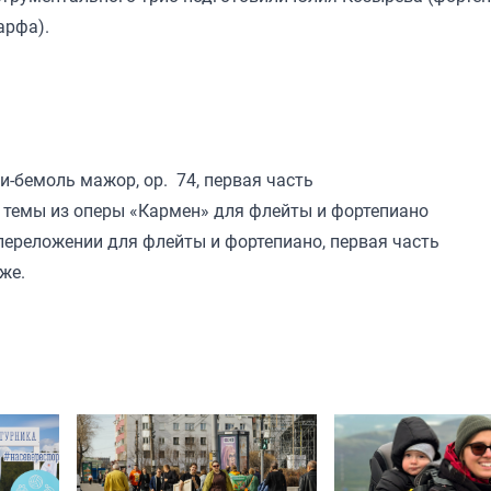
арфа).
и-бемоль мажор, op. 74, первая часть
темы из оперы «Кармен» для флейты и фортепиано
 переложении для флейты и фортепиано, первая часть
же.