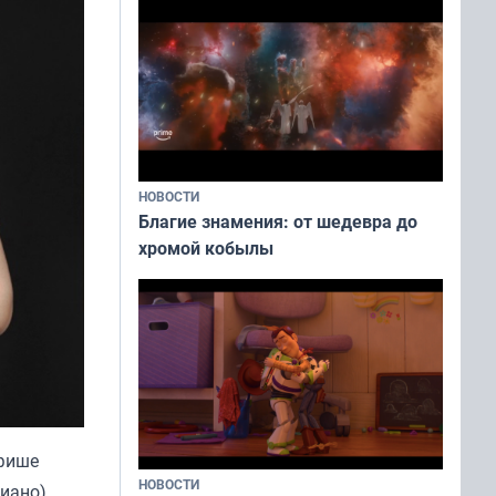
НОВОСТИ
Благие знамения: от шедевра до
хромой кобылы
афише
НОВОСТИ
иано),