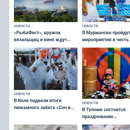
НОВОСТИ
НОВОСТИ
«РыбаФест», кружок
В Мурманске пройду
вязальщиц и кино ждут
мероприятия в честь
мурманчан в эти выходные
физкультурника
НОВОСТИ
В Коле подвели итоги
НОВОСТИ
пижамного забега «Сон в
В Туломе состоится
Олимпийскую ночь»
празднование
Международного дн