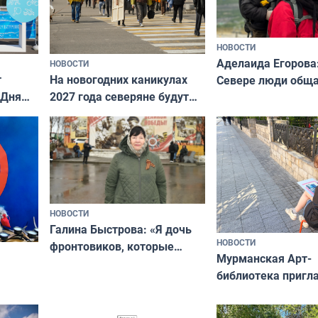
НОВОСТИ
Аделаида Егорова
НОВОСТИ
т
На новогодних каникулах
Севере люди общ
 Дня
2027 года северяне будут
не потому, что это
отдыхать 11 дней
а потому что
ты им интересен»
НОВОСТИ
Галина Быстрова: «Я дочь
НОВОСТИ
фронтовиков, которые
Мурманская Арт-
приехали осваивать Север»
библиотека пригл
сотрудничеству х
я
и фотографов