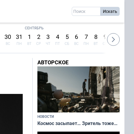
СЕНТЯБРЬ
30
31
1
2
3
4
5
6
7
8
9
10
11
ВС
ПН
ВТ
СР
ЧТ
ПТ
СБ
ВС
ПН
ВТ
СР
ЧТ
ПТ
АВТОРСКОЕ
НОВОСТИ
Космос засыпает… Зритель тоже…