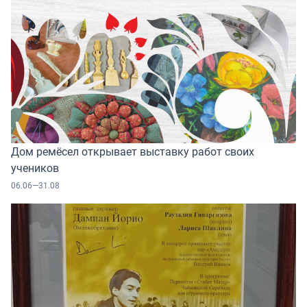
Дом ремёсел открывает выставку работ своих
учеников
06.06—31.08