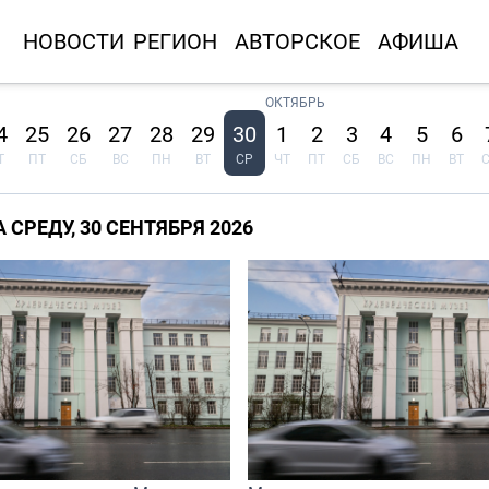
НОВОСТИ
РЕГИОН
АВТОРСКОЕ
АФИША
ОКТЯБРЬ
4
25
26
27
28
29
30
1
2
3
4
5
6
Т
ПТ
СБ
ВС
ПН
ВТ
СР
ЧТ
ПТ
СБ
ВС
ПН
ВТ
СРЕДУ, 30 СЕНТЯБРЯ 2026