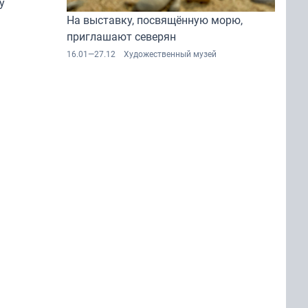
у
На выставку, посвящённую морю,
времён»
приглашают северян
16.01—27.12
Художественный музей