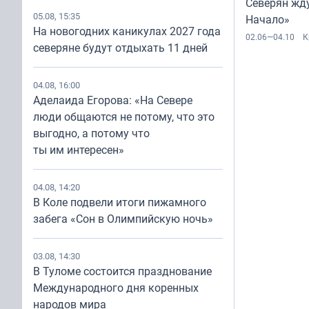
Северян жд
05.08, 15:35
Начало»
На новогодних каникулах 2027 года
02.06—04.10
К
северяне будут отдыхать 11 дней
04.08, 16:00
Аделаида Егорова: «На Севере
люди общаются не потому, что это
выгодно, а потому что
ты им интересен»
04.08, 14:20
В Коле подвели итоги пижамного
забега «Сон в Олимпийскую ночь»
03.08, 14:30
В Туломе состоится празднование
Международного дня коренных
народов мира