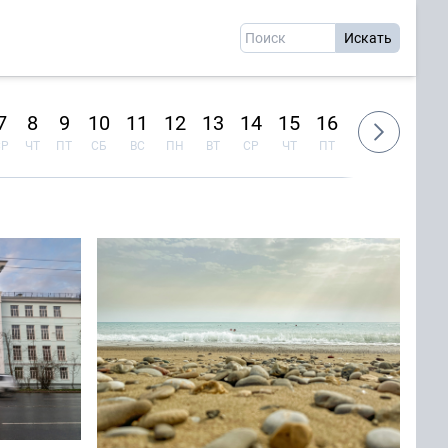
7
8
9
10
11
12
13
14
15
16
17
18
1
СР
ЧТ
ПТ
СБ
ВС
ПН
ВТ
СР
ЧТ
ПТ
СБ
ВС
П