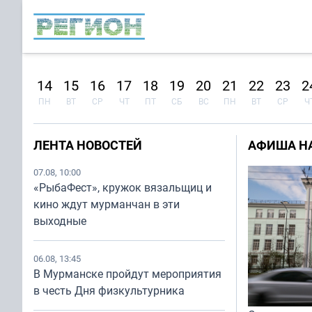
13
14
15
16
17
18
19
20
21
22
23
2
ВС
ПН
ВТ
СР
ЧТ
ПТ
СБ
ВС
ПН
ВТ
СР
Ч
ЛЕНТА НОВОСТЕЙ
АФИША НА 
07.08, 10:00
«РыбаФест», кружок вязальщиц и
кино ждут мурманчан в эти
выходные
06.08, 13:45
В Мурманске пройдут мероприятия
в честь Дня физкультурника