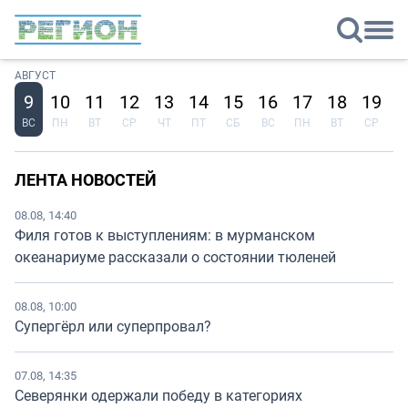
АВГУСТ
9
10
11
12
13
14
15
16
17
18
19
2
ВС
ПН
ВТ
СР
ЧТ
ПТ
СБ
ВС
ПН
ВТ
СР
Ч
ЛЕНТА НОВОСТЕЙ
08.08, 14:40
Филя готов к выступлениям: в мурманском
океанариуме рассказали о состоянии тюленей
08.08, 10:00
Супергёрл или суперпровал?
07.08, 14:35
Северянки одержали победу в категориях