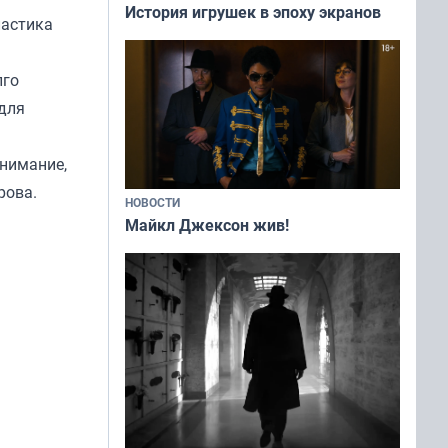
История игрушек в эпоху экранов
ластика
лго
для
внимание,
рова.
НОВОСТИ
Майкл Джексон жив!