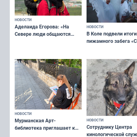
НОВОСТИ
Аделаида Егорова: «На
НОВОСТИ
В Коле подвели итоги
Севере люди общаются
пижамного забега «С
не потому, что это выгодно,
Олимпийскую ночь»
а потому что
ты им интересен»
НОВОСТИ
Мурманская Арт-
НОВОСТИ
Сотруднику Центра
библиотека приглашает к
кинологической слу
сотрудничеству художников