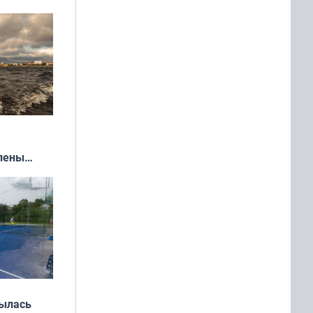
влены
иваля
года
рылась