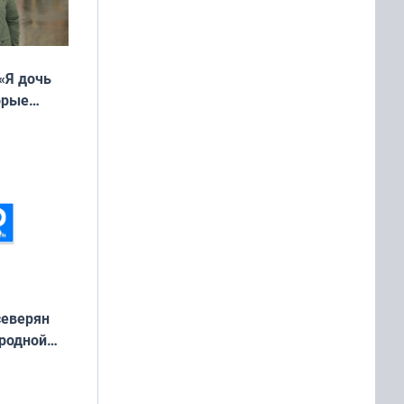
«Я дочь
орые
ть Север»
северян
 родной
екта
»