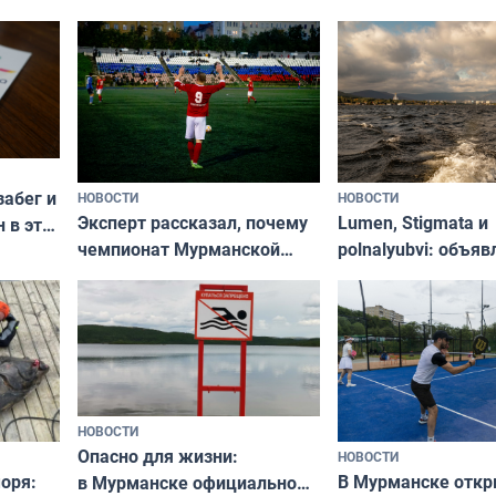
забег и
НОВОСТИ
НОВОСТИ
Эксперт рассказал, почему
Lumen, Stigmata и
 в эти
чемпионат Мурманской
polnalyubvi: объя
области по футболу остался
хедлайнеры фест
незамеченным
«Имандра» в 2026 
НОВОСТИ
Опасно для жизни:
НОВОСТИ
оря:
В Мурманске отк
в Мурманске официально