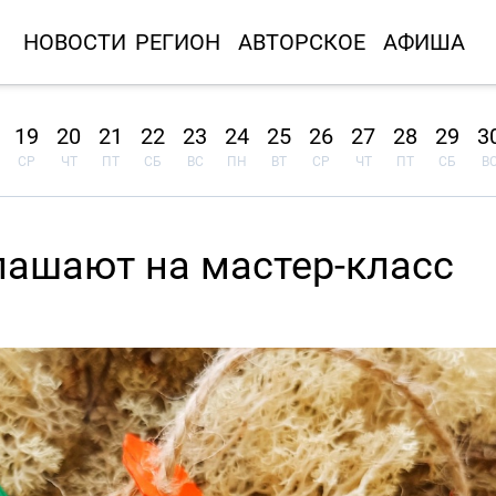
НОВОСТИ
РЕГИОН
АВТОРСКОЕ
АФИША
19
20
21
22
23
24
25
26
27
28
29
3
СР
ЧТ
ПТ
СБ
ВС
ПН
ВТ
СР
ЧТ
ПТ
СБ
В
ашают на мастер-класс