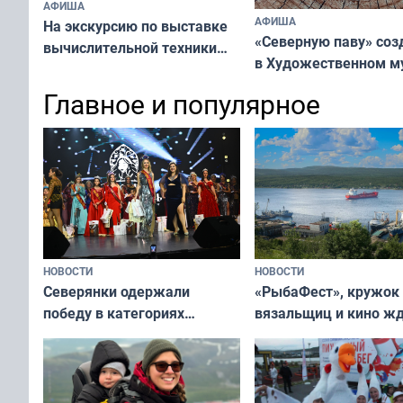
АФИША
АФИША
На экскурсию по выставке
«Северную паву» соз
вычислительной техники
в Художественном м
приглашают северян
северяне
Главное и популярное
НОВОСТИ
НОВОСТИ
«РыбаФест», кружок
Северянки одержали
вязальщиц и кино ж
победу в категориях
мурманчан в эти вы
всероссийского конкурса
«Мисс и Миссис Великая
Русь»