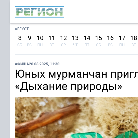
АВГУСТ
8
9
10
11
12
13
14
15
16
17
18
СБ
ВС
ПН
ВТ
СР
ЧТ
ПТ
СБ
ВС
ПН
ВТ
АФИША
20.08.2025, 11:30
Юных мурманчан пригл
«Дыхание природы»