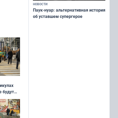
НОВОСТИ
Паук-нуар: альтернативная история
об уставшем супергерое
никулах
е будут