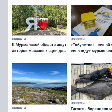
ищут новый дом
и фотографов
НОВОСТИ
НОВОСТИ
В Мурманской области ищут
«Табуретка», ночной 
актёров массовых сцен для
кино ждут мурманчан
съёмок в
выходные
короткометражном фильме
НОВОСТИ
НОВОСТИ
Гиганты Баренцева м