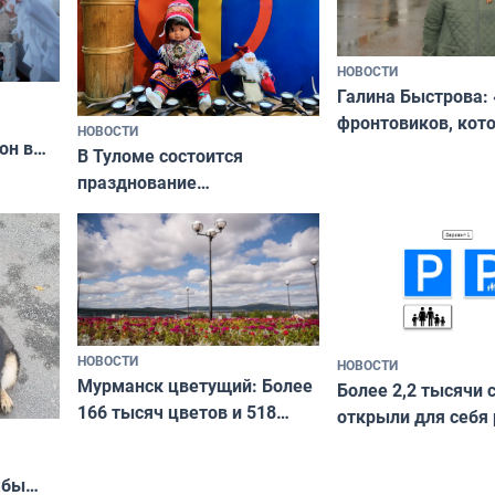
НОВОСТИ
Галина Быстрова: 
фронтовиков, кот
НОВОСТИ
он в
приехали осваива
В Туломе состоится
празднование
Международного дня
коренных народов мира
НОВОСТИ
НОВОСТИ
Мурманск цветущий: Более
Более 2,2 тысячи 
166 тысяч цветов и 518
открыли для себя
вазонов
край в рамках про
«Туризм для своих
жбы