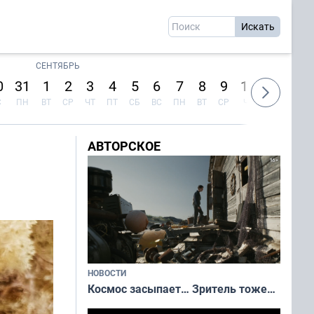
СЕНТЯБРЬ
0
31
1
2
3
4
5
6
7
8
9
10
11
12
С
ПН
ВТ
СР
ЧТ
ПТ
СБ
ВС
ПН
ВТ
СР
ЧТ
ПТ
СБ
АВТОРСКОЕ
НОВОСТИ
Космос засыпает… Зритель тоже…