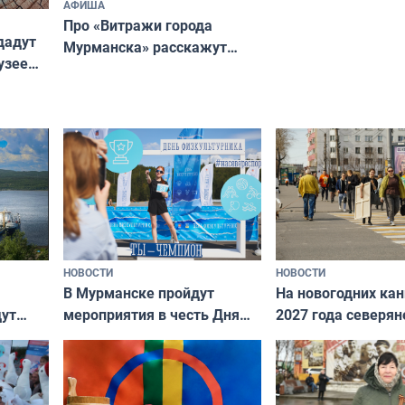
АФИША
Про «Витражи города
дадут
Мурманска» расскажут
узее
северянам
НОВОСТИ
НОВОСТИ
В Мурманске пройдут
На новогодних ка
дут
мероприятия в честь Дня
2027 года северян
ходные
физкультурника
отдыхать 11 дней