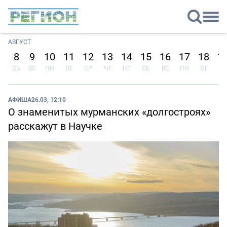
АВГУСТ
8
9
10
11
12
13
14
15
16
17
18
1
СБ
ВС
ПН
ВТ
СР
ЧТ
ПТ
СБ
ВС
ПН
ВТ
СР
АФИША
26.03, 12:10
О знаменитых мурманских «долгостроях»
расскажут в Научке