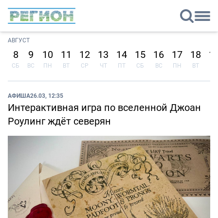
АВГУСТ
8
9
10
11
12
13
14
15
16
17
18
1
СБ
ВС
ПН
ВТ
СР
ЧТ
ПТ
СБ
ВС
ПН
ВТ
СР
АФИША
26.03, 12:35
Интерактивная игра по вселенной Джоан
Роулинг ждёт северян