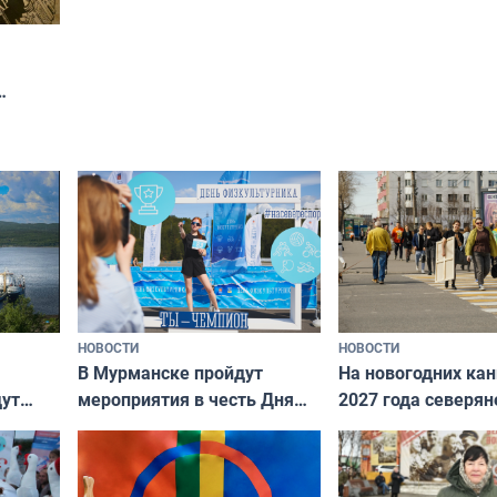
н
НОВОСТИ
НОВОСТИ
В Мурманске пройдут
На новогодних ка
дут
мероприятия в честь Дня
2027 года северян
ходные
физкультурника
отдыхать 11 дней