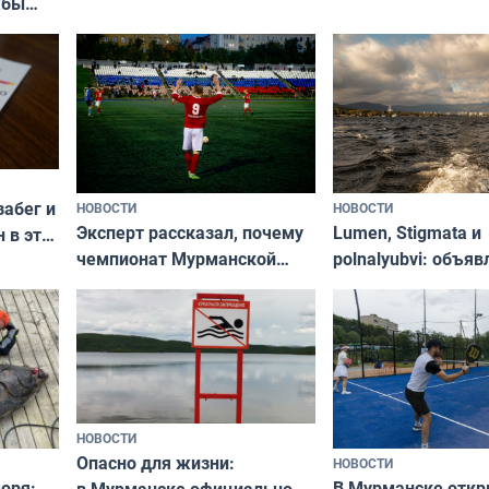
жбы
забег и
НОВОСТИ
НОВОСТИ
Эксперт рассказал, почему
Lumen, Stigmata и
 в эти
чемпионат Мурманской
polnalyubvi: объя
области по футболу остался
хедлайнеры фест
незамеченным
«Имандра» в 2026 
НОВОСТИ
Опасно для жизни:
НОВОСТИ
оря:
В Мурманске отк