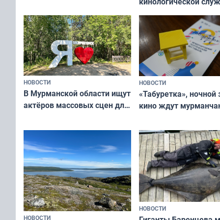
кинологической слу
сотрудничеству художников
ищут новый дом
и фотографов
НОВОСТИ
НОВОСТИ
В Мурманской области ищут
«Табуретка», ночной 
актёров массовых сцен для
кино ждут мурманчан
съёмок в
выходные
короткометражном фильме
НОВОСТИ
НОВОСТИ
Гиганты Баренцева м