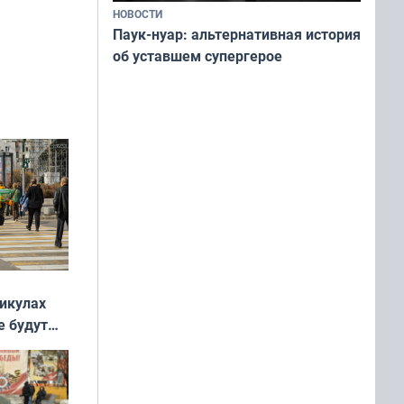
НОВОСТИ
Паук-нуар: альтернативная история
об уставшем супергерое
никулах
е будут