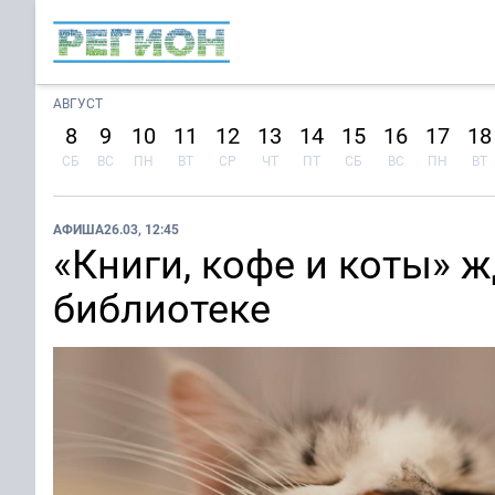
АВГУСТ
8
9
10
11
12
13
14
15
16
17
18
СБ
ВС
ПН
ВТ
СР
ЧТ
ПТ
СБ
ВС
ПН
ВТ
АФИША
26.03, 12:45
«Книги, кофе и коты» 
библиотеке