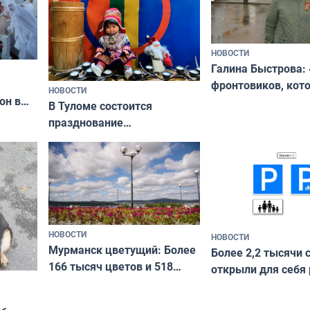
НОВОСТИ
Галина Быстрова: 
фронтовиков, кот
НОВОСТИ
он в
приехали осваива
В Туломе состоится
празднование
Международного дня
коренных народов мира
НОВОСТИ
НОВОСТИ
Мурманск цветущий: Более
Более 2,2 тысячи 
166 тысяч цветов и 518
открыли для себя
вазонов
край в рамках про
«Туризм для своих