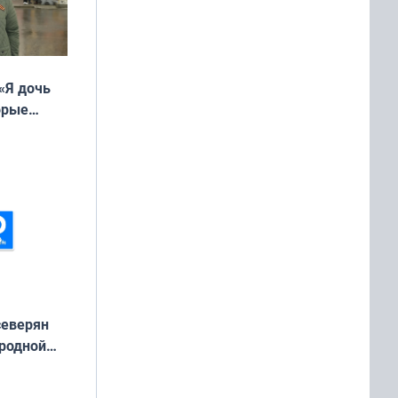
«Я дочь
орые
ть Север»
северян
 родной
екта
»