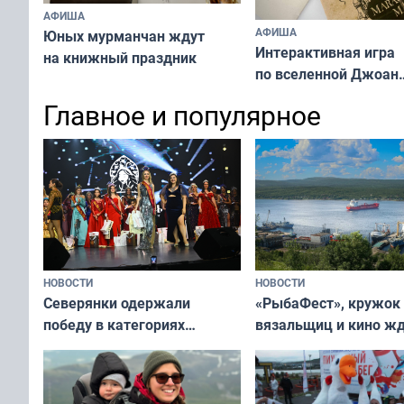
АФИША
АФИША
Юных мурманчан ждут
Интерактивная игра
на книжный праздник
по вселенной Джоан
Роулинг ждёт северя
Главное и популярное
НОВОСТИ
НОВОСТИ
«РыбаФест», кружок
Северянки одержали
вязальщиц и кино ж
победу в категориях
мурманчан в эти вы
всероссийского конкурса
«Мисс и Миссис Великая
Русь»