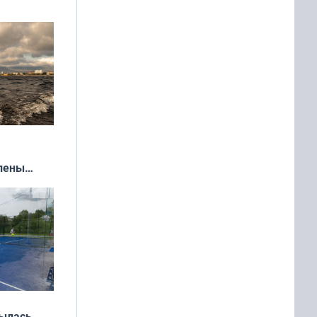
влены
иваля
года
рылась