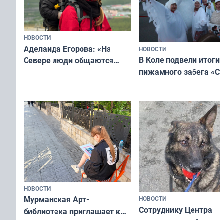
НОВОСТИ
Аделаида Егорова: «На
НОВОСТИ
В Коле подвели итоги
Севере люди общаются
пижамного забега «С
не потому, что это выгодно,
Олимпийскую ночь»
а потому что
ты им интересен»
НОВОСТИ
Мурманская Арт-
НОВОСТИ
Сотруднику Центра
библиотека приглашает к