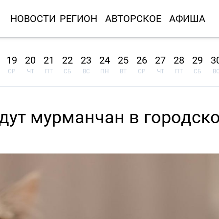
НОВОСТИ
РЕГИОН
АВТОРСКОЕ
АФИША
19
20
21
22
23
24
25
26
27
28
29
3
СР
ЧТ
ПТ
СБ
ВС
ПН
ВТ
СР
ЧТ
ПТ
СБ
В
ждут мурманчан в городск