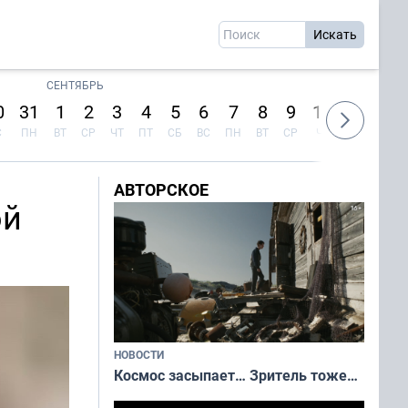
СЕНТЯБРЬ
0
31
1
2
3
4
5
6
7
8
9
10
11
12
С
ПН
ВТ
СР
ЧТ
ПТ
СБ
ВС
ПН
ВТ
СР
ЧТ
ПТ
СБ
АВТОРСКОЕ
ой
НОВОСТИ
Космос засыпает… Зритель тоже…