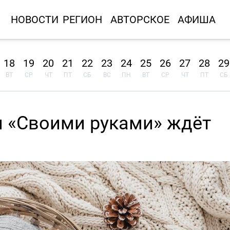
НОВОСТИ
РЕГИОН
АВТОРСКОЕ
АФИША
18
19
20
21
22
23
24
25
26
27
28
29
ВТ
СР
ЧТ
ПТ
СБ
ВС
ПН
ВТ
СР
ЧТ
ПТ
СБ
я «Своими руками» ждёт