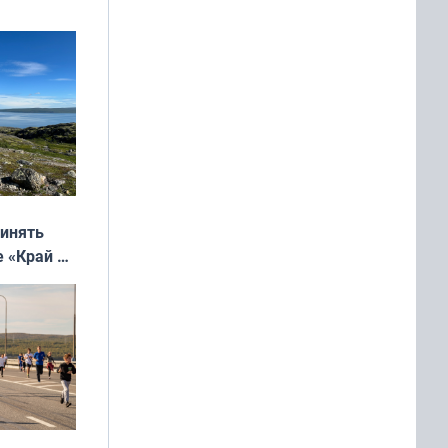
ринять
е «Край у
: фотогид
ругу»