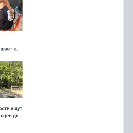
ашает к
удожников
асти ищут
 сцен для
м фильме