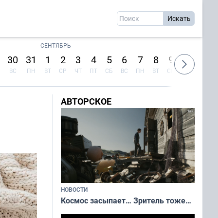
СЕНТЯБРЬ
30
31
1
2
3
4
5
6
7
8
9
10
11
ВС
ПН
ВТ
СР
ЧТ
ПТ
СБ
ВС
ПН
ВТ
СР
ЧТ
ПТ
АВТОРСКОЕ
НОВОСТИ
Космос засыпает… Зритель тоже…