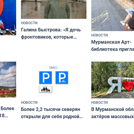
НОВОСТИ
Галина Быстрова: «Я дочь
НОВОСТИ
фронтовиков, которые
Мурманская Арт-
приехали осваивать Север»
библиотека пригл
сотрудничеству х
я
и фотографов
ира
НОВОСТИ
НОВОСТИ
 Более
В Мурманской обл
Более 2,2 тысячи северян
18
актёров массовых
открыли для себя родной
съёмок в
край в рамках проекта
короткометражно
«Туризм для своих»