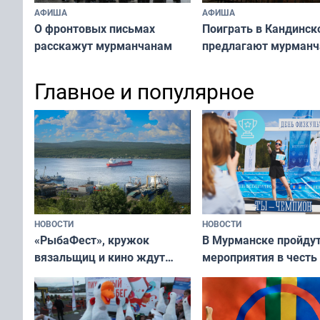
АФИША
АФИША
О фронтовых письмах
Поиграть в Кандинск
расскажут мурманчанам
предлагают мурман
Главное и популярное
НОВОСТИ
НОВОСТИ
«РыбаФест», кружок
В Мурманске пройду
вязальщиц и кино ждут
мероприятия в честь
мурманчан в эти выходные
физкультурника