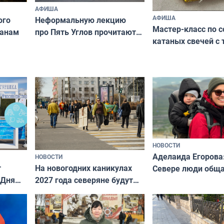
АФИША
АФИША
ого
Неформальную лекцию
Мастер-класс по 
чанам
про Пять Углов прочитают
катаных свечей с
в Научной библиотеке
пройдёт в Мурман
НОВОСТИ
Аделаида Егорова
НОВОСТИ
т
На новогодних каникулах
Севере люди общ
 Дня
2027 года северяне будут
не потому, что это
отдыхать 11 дней
а потому что
ты им интересен»