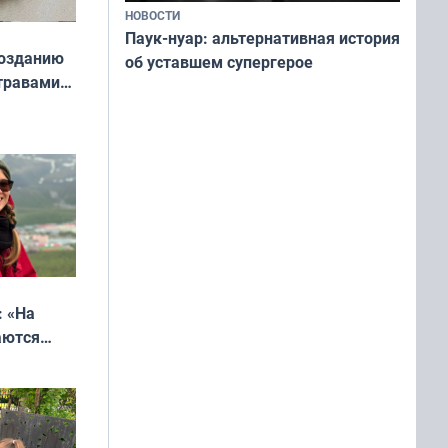
НОВОСТИ
Паук-нуар: альтернативная история
созданию
об уставшем супергерое
 травами
ске
: «На
аются
 выгодно,