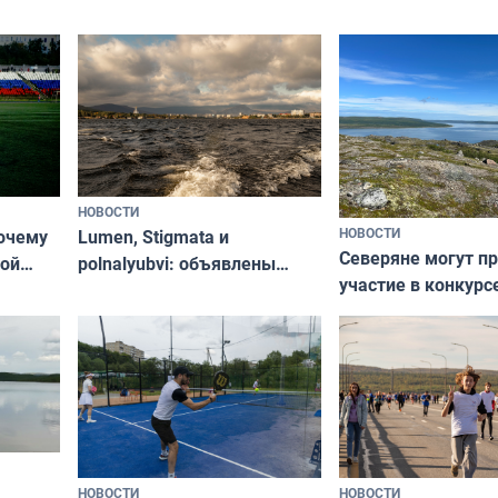
НОВОСТИ
НОВОСТИ
почему
Lumen, Stigmata и
Северяне могут п
ой
polnalyubvi: объявлены
участие в конкурс
стался
хедлайнеры фестиваля
северной границы
«Имандра» в 2026 года
по Печенгскому ок
НОВОСТИ
НОВОСТИ