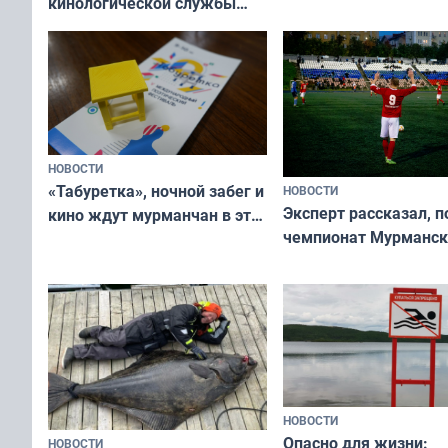
кинологической службы
ищут новый дом
НОВОСТИ
«Табуретка», ночной забег и
НОВОСТИ
Эксперт рассказал, 
кино ждут мурманчан в эти
чемпионат Мурманск
выходные
области по футболу о
незамеченным
НОВОСТИ
Опасно для жизни:
НОВОСТИ