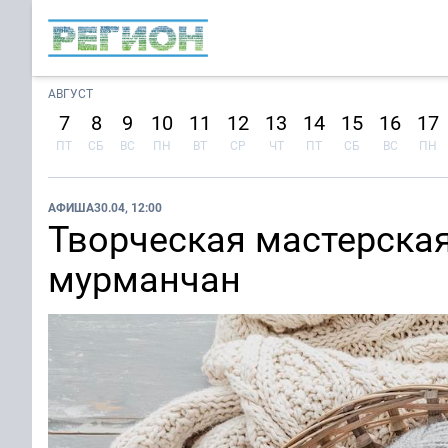
АВГУСТ
7
8
9
10
11
12
13
14
15
16
17
ПТ
СБ
ВС
ПН
ВТ
СР
ЧТ
ПТ
СБ
ВС
ПН
АФИША
30.04, 12:00
Творческая мастерска
мурманчан