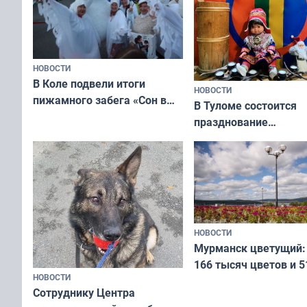
НОВОСТИ
В Коле подвели итоги
НОВОСТИ
пижамного забега «Сон в
В Туломе состоится
Олимпийскую ночь»
празднование
Международного дн
коренных народов м
НОВОСТИ
Мурманск цветущий:
166 тысяч цветов и 5
НОВОСТИ
вазонов
Сотруднику Центра