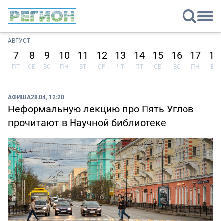
АВГУСТ
7
8
9
10
11
12
13
14
15
16
17
18
ПТ
СБ
ВС
ПН
ВТ
СР
ЧТ
ПТ
СБ
ВС
ПН
ВТ
АФИША
28.04, 12:20
Неформальную лекцию про Пять Углов
прочитают в Научной библиотеке