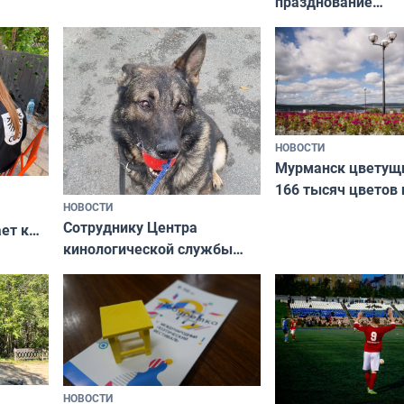
празднование
Международного 
коренных народов
НОВОСТИ
Мурманск цветущи
166 тысяч цветов 
НОВОСТИ
вазонов
Сотруднику Центра
ет к
кинологической службы
ожников
ищут новый дом
НОВОСТИ