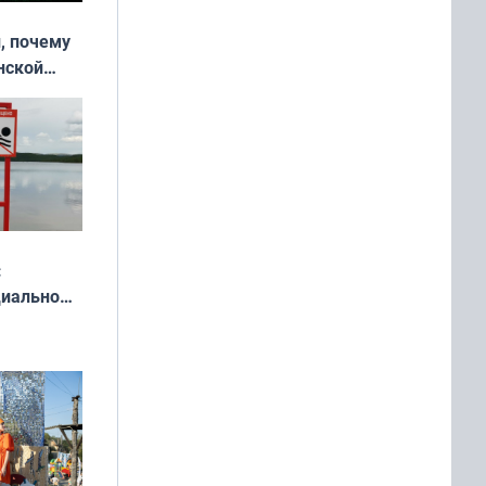
, почему
нской
у остался
:
циально
ся
мах