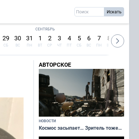
СЕНТЯБРЬ
29
30
31
1
2
3
4
5
6
7
8
9
10
СБ
ВС
ПН
ВТ
СР
ЧТ
ПТ
СБ
ВС
ПН
ВТ
СР
ЧТ
АВТОРСКОЕ
НОВОСТИ
Космос засыпает… Зритель тоже…