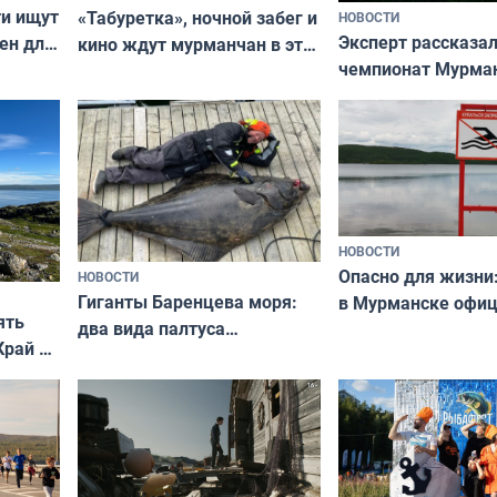
ти ищут
«Табуретка», ночной забег и
НОВОСТИ
Эксперт рассказал
ен для
кино ждут мурманчан в эти
чемпионат Мурма
выходные
области по футбол
фильме
незамеченным
НОВОСТИ
Опасно для жизни
НОВОСТИ
Гиганты Баренцева моря:
в Мурманске офи
ять
два вида палтуса
запретили купать
Край у
и их рекордные трофеи
в городских водоё
отогид
гу»