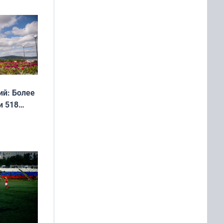
дня
 мира
й: Более
и 518