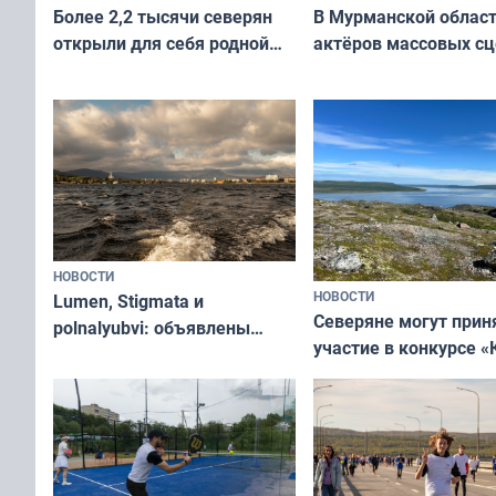
В Мурманской облас
Более 2,2 тысячи северян
актёров массовых сц
открыли для себя родной
съёмок в
край в рамках проекта
короткометражном 
«Туризм для своих»
НОВОСТИ
НОВОСТИ
Lumen, Stigmata и
Северяне могут прин
polnalyubvi: объявлены
участие в конкурсе «
хедлайнеры фестиваля
северной границы: ф
«Имандра» в 2026 года
по Печенгскому окру