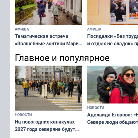
АФИША
АФИША
Тематическая встреча
Посиделки «Без труд
«Волшебные зонтики Мэри
и отдых не сладок» 
Поппинс» пройдёт
в мурманском КВЦ
Главное и популярное
в Мурманске
«Русского музея»
НОВОСТИ
Аделаида Егорова: «
НОВОСТИ
На новогодних каникулах
Севере люди общают
2027 года северяне будут
не потому, что это вы
отдыхать 11 дней
а потому что