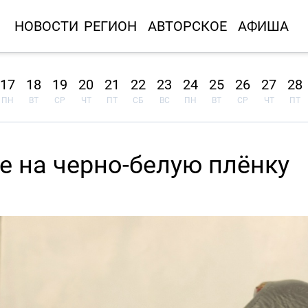
НОВОСТИ
РЕГИОН
АВТОРСКОЕ
АФИША
17
18
19
20
21
22
23
24
25
26
27
28
ПН
ВТ
СР
ЧТ
ПТ
СБ
ВС
ПН
ВТ
СР
ЧТ
ПТ
е на черно-белую плёнку