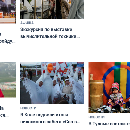
АФИША
Экскурсия по выставке
а
вычислительной техники
пройдут
пройдет в Научной
библиотеке
На
НОВОСТИ
В Коле подвели итоги
ся
НОВОСТИ
пижамного забега «Сон в
годно,
В Туломе состоитс
Олимпийскую ночь»