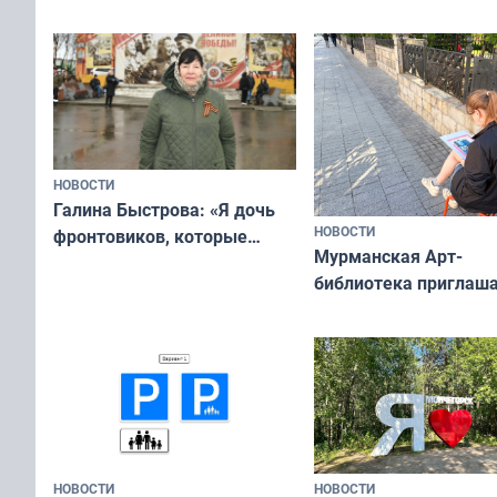
ты им интересен»
НОВОСТИ
Галина Быстрова: «Я дочь
НОВОСТИ
фронтовиков, которые
Мурманская Арт-
приехали осваивать Север»
библиотека приглаша
сотрудничеству худ
и фотографов
НОВОСТИ
НОВОСТИ