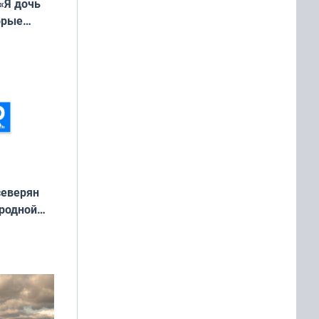
«Я дочь
орые
ть Север»
северян
 родной
екта
»