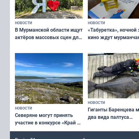
НОВОСТИ
НОВОСТИ
В Мурманской области ищут
«Табуретка», ночной 
актёров массовых сцен для
кино ждут мурманчан
съёмок в
выходные
короткометражном фильме
НОВОСТИ
НОВОСТИ
Гиганты Баренцева м
Северяне могут принять
два вида палтуса
участие в конкурсе «Край у
и их рекордные троф
северной границы: фотогид
по Печенгскому округу»