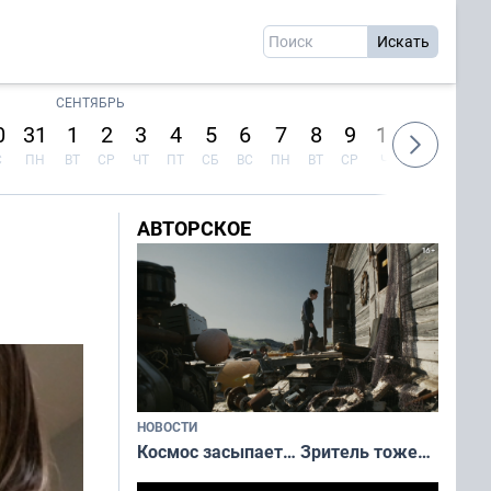
СЕНТЯБРЬ
0
31
1
2
3
4
5
6
7
8
9
10
11
12
С
ПН
ВТ
СР
ЧТ
ПТ
СБ
ВС
ПН
ВТ
СР
ЧТ
ПТ
СБ
АВТОРСКОЕ
НОВОСТИ
Космос засыпает… Зритель тоже…