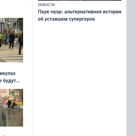
НОВОСТИ
Паук-нуар: альтернативная история
об уставшем супергерое
никулах
е будут