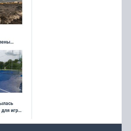
влены
иваля
года
рылась
 для игры