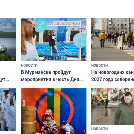
пройдёт в Мурманске
НОВОСТИ
НОВОСТИ
В Мурманске пройдут
На новогодних ка
дут
мероприятия в честь Дня
2027 года северян
ходные
физкультурника
отдыхать 11 дней
НОВОСТИ