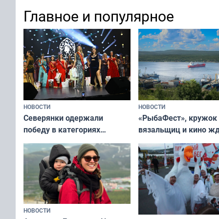
в Мурманске
«Русского музея»
Главное и популярное
НОВОСТИ
НОВОСТИ
«РыбаФест», кружок
Северянки одержали
вязальщиц и кино ж
победу в категориях
мурманчан в эти вы
всероссийского конкурса
«Мисс и Миссис Великая
Русь»
НОВОСТИ