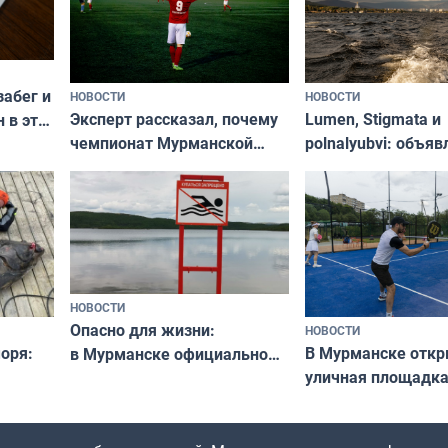
забег и
НОВОСТИ
НОВОСТИ
Эксперт рассказал, почему
Lumen, Stigmata и
 в эти
чемпионат Мурманской
polnalyubvi: объя
области по футболу остался
хедлайнеры фест
незамеченным
«Имандра» в 2026 
НОВОСТИ
Опасно для жизни:
НОВОСТИ
оря:
В Мурманске отк
в Мурманске официально
уличная площадка
запретили купаться
еи
в падел
в городских водоёмах