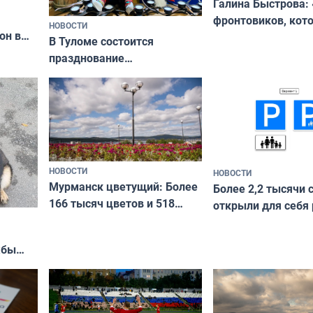
Галина Быстрова: 
фронтовиков, кот
НОВОСТИ
он в
приехали осваива
В Туломе состоится
празднование
Международного дня
коренных народов мира
НОВОСТИ
НОВОСТИ
Мурманск цветущий: Более
Более 2,2 тысячи 
166 тысяч цветов и 518
открыли для себя
вазонов
край в рамках про
«Туризм для своих
жбы