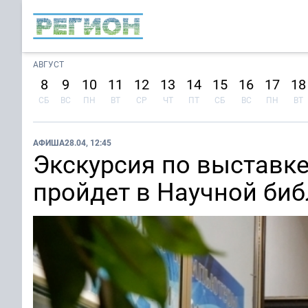
АВГУСТ
8
9
10
11
12
13
14
15
16
17
18
СБ
ВС
ПН
ВТ
СР
ЧТ
ПТ
СБ
ВС
ПН
ВТ
АФИША
28.04, 12:45
Экскурсия по выставк
пройдет в Научной биб