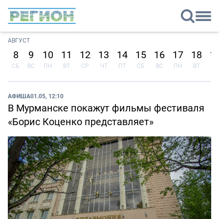
АВГУСТ
8
9
10
11
12
13
14
15
16
17
18
1
СБ
ВС
ПН
ВТ
СР
ЧТ
ПТ
СБ
ВС
ПН
ВТ
СР
АФИША
01.05, 12:10
В Мурманске покажут фильмы фестиваля
«Борис Коценко представляет»