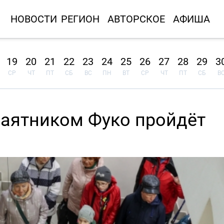
НОВОСТИ
РЕГИОН
АВТОРСКОЕ
АФИША
19
20
21
22
23
24
25
26
27
28
29
3
СР
ЧТ
ПТ
СБ
ВС
ПН
ВТ
СР
ЧТ
ПТ
СБ
В
маятником Фуко пройдёт