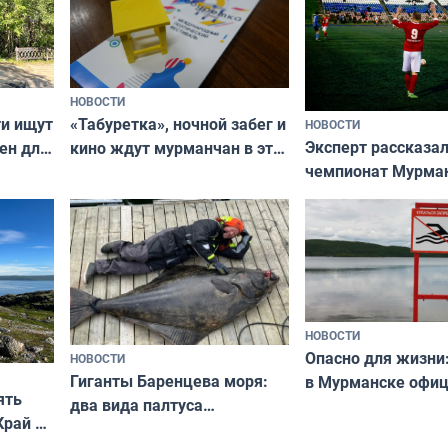
НОВОСТИ
ти ищут
«Табуретка», ночной забег и
НОВОСТИ
Эксперт рассказал
ен для
кино ждут мурманчан в эти
чемпионат Мурма
выходные
области по футбол
фильме
незамеченным
НОВОСТИ
Опасно для жизни
НОВОСТИ
Гиганты Баренцева моря:
в Мурманске офи
ять
два вида палтуса
запретили купать
Край у
и их рекордные трофеи
в городских водоё
отогид