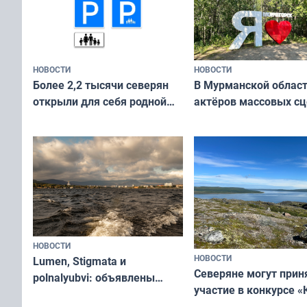
НОВОСТИ
НОВОСТИ
В Мурманской облас
Более 2,2 тысячи северян
актёров массовых сц
открыли для себя родной
съёмок в
край в рамках проекта
короткометражном 
«Туризм для своих»
НОВОСТИ
НОВОСТИ
Lumen, Stigmata и
Северяне могут прин
polnalyubvi: объявлены
участие в конкурсе «
хедлайнеры фестиваля
северной границы: ф