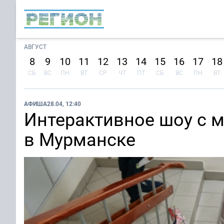
АВГУСТ
8
9
10
11
12
13
14
15
16
17
18
СБ
ВС
ПН
ВТ
СР
ЧТ
ПТ
СБ
ВС
ПН
ВТ
АФИША
28.04, 12:40
Интерактивное шоу с 
в Мурманске