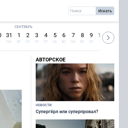
СЕНТЯБРЬ
0
31
1
2
3
4
5
6
7
8
9
10
11
12
С
ПН
ВТ
СР
ЧТ
ПТ
СБ
ВС
ПН
ВТ
СР
ЧТ
ПТ
СБ
АВТОРСКОЕ
НОВОСТИ
Супергёрл или суперпровал?