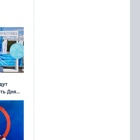
дут
сть Дня