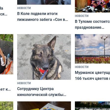
На
НОВОСТИ
В Коле подвели итоги
ся
НОВОСТИ
пижамного забега «Сон в
годно,
В Туломе состоитс
Олимпийскую ночь»
празднование
Международного 
коренных народов
НОВОСТИ
Мурманск цветущи
166 тысяч цветов 
НОВОСТИ
вазонов
Сотруднику Центра
ет к
кинологической службы
ожников
ищут новый дом