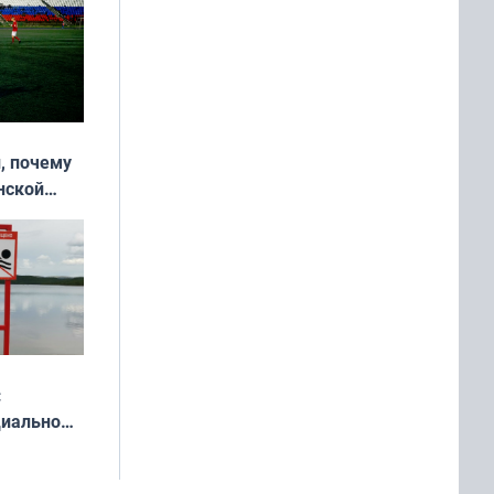
, почему
нской
у остался
:
циально
ся
мах