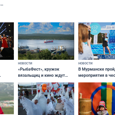
»
ит»
НОВОСТИ
НОВОСТИ
«РыбаФест», кружок
В Мурманске прой
вязальщиц и кино ждут
мероприятия в че
мурманчан в эти выходные
урса
физкультурника
кая