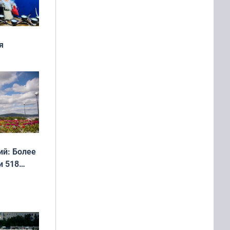
я
дня
 мира
й: Более
и 518