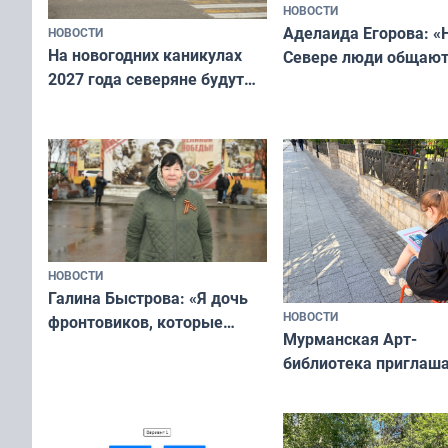
НОВОСТИ
Аделаида Егорова: «
НОВОСТИ
На новогодних каникулах
Севере люди общают
2027 года северяне будут
не потому, что это вы
отдыхать 11 дней
а потому что
ты им интересен»
НОВОСТИ
Галина Быстрова: «Я дочь
НОВОСТИ
фронтовиков, которые
Мурманская Арт-
приехали осваивать Север»
библиотека приглаша
сотрудничеству худ
и фотографов