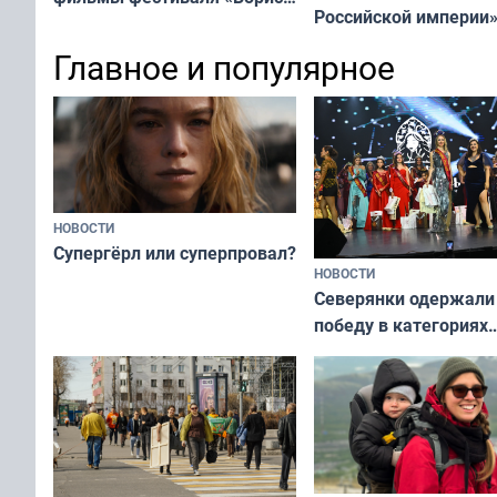
Российской империи
Коценко представляет»
пройдёт в МВЦ «Апат
Главное и популярное
НОВОСТИ
Супергёрл или суперпровал?
НОВОСТИ
Северянки одержали
победу в категориях
всероссийского конк
«Мисс и Миссис Вели
Русь»