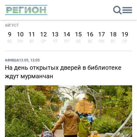
АВГУСТ
9
10
11
12
13
14
15
16
17
18
19
2
ВС
ПН
ВТ
СР
ЧТ
ПТ
СБ
ВС
ПН
ВТ
СР
Ч
АФИША
13.05, 12:05
На день открытых дверей в библиотеке
ждут мурманчан