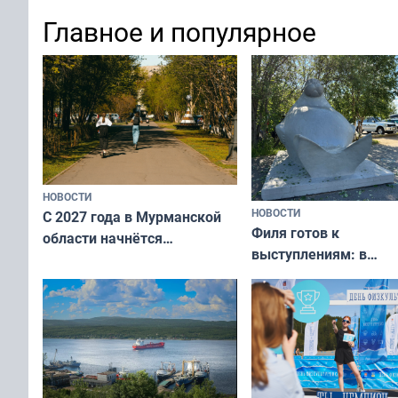
мурманчан
Главное и популярное
НОВОСТИ
НОВОСТИ
С 2027 года в Мурманской
Филя готов к
области начнётся
выступлениям: в
вакцинация детей и
мурманском океана
подростков от ВПЧ
рассказали о состоя
тюленей