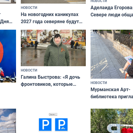
НОВОСТИ
Аделаида Егорова
НОВОСТИ
т
На новогодних каникулах
Севере люди общ
 Дня
2027 года северяне будут
не потому, что это
отдыхать 11 дней
а потому что
ты им интересен»
НОВОСТИ
Галина Быстрова: «Я дочь
НОВОСТИ
фронтовиков, которые
Мурманская Арт-
приехали осваивать Север»
библиотека пригл
сотрудничеству х
я
и фотографов
ира