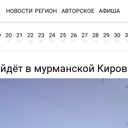
НОВОСТИ
РЕГИОН
АВТОРСКОЕ
АФИША
9
20
21
22
23
24
25
26
27
28
29
30
3
ЧТ
ПТ
СБ
ВС
ПН
ВТ
СР
ЧТ
ПТ
СБ
ВС
П
ойдёт в мурманской Киров