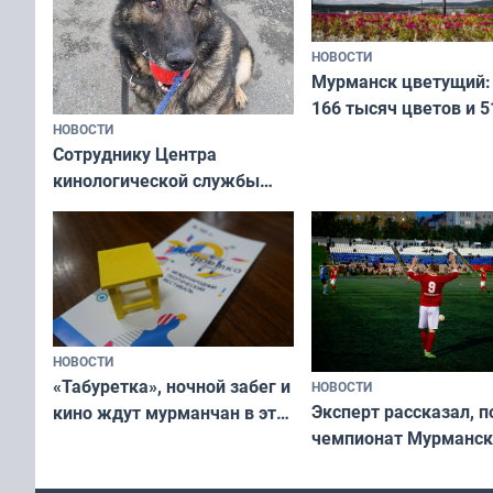
НОВОСТИ
Мурманск цветущий:
166 тысяч цветов и 5
НОВОСТИ
вазонов
Сотруднику Центра
кинологической службы
ищут новый дом
НОВОСТИ
«Табуретка», ночной забег и
НОВОСТИ
Эксперт рассказал, 
кино ждут мурманчан в эти
чемпионат Мурманск
выходные
области по футболу о
незамеченным