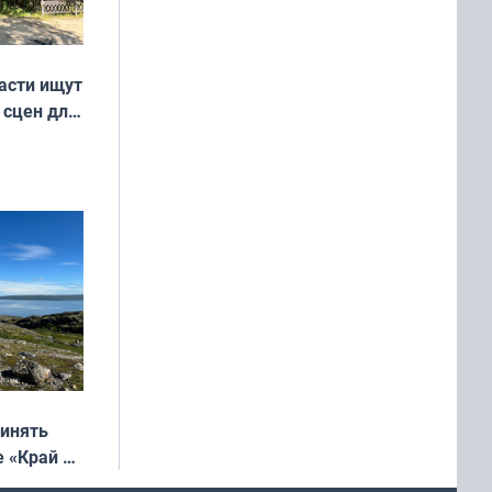
асти ищут
 сцен для
м фильме
ринять
е «Край у
: фотогид