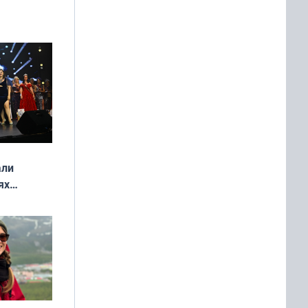
али
ях
онкурса
еликая