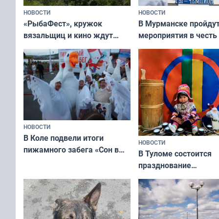
НОВОСТИ
НОВОСТИ
«РыбаФест», кружок
В Мурманске пройду
вязальщиц и кино ждут
мероприятия в честь
мурманчан в эти выходные
физкультурника
НОВОСТИ
В Коле подвели итоги
НОВОСТИ
пижамного забега «Сон в
В Туломе состоится
Олимпийскую ночь»
празднование
Международного дн
коренных народов м