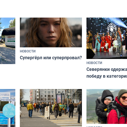
НОВОСТИ
Супергёрл или суперпровал?
НОВОСТИ
Северянки одерж
победу в категори
всероссийского к
риуме
«Мисс и Миссис В
нии
Русь»