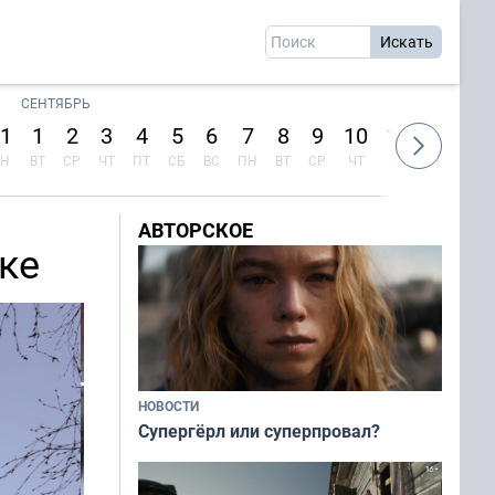
СЕНТЯБРЬ
1
1
2
3
4
5
6
7
8
9
10
11
12
13
Н
ВТ
СР
ЧТ
ПТ
СБ
ВС
ПН
ВТ
СР
ЧТ
ПТ
СБ
ВС
АВТОРСКОЕ
ке
НОВОСТИ
Супергёрл или суперпровал?