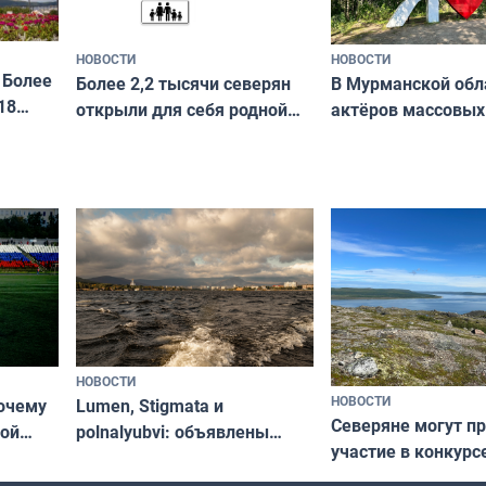
НОВОСТИ
НОВОСТИ
 Более
В Мурманской обл
Более 2,2 тысячи северян
18
актёров массовых
открыли для себя родной
съёмок в
край в рамках проекта
короткометражно
«Туризм для своих»
НОВОСТИ
НОВОСТИ
почему
Lumen, Stigmata и
Северяне могут п
ой
polnalyubvi: объявлены
участие в конкурс
стался
хедлайнеры фестиваля
северной границы
«Имандра» в 2026 года