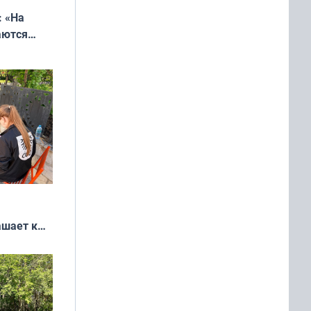
: «На
аются
 выгодно,
ашает к
удожников