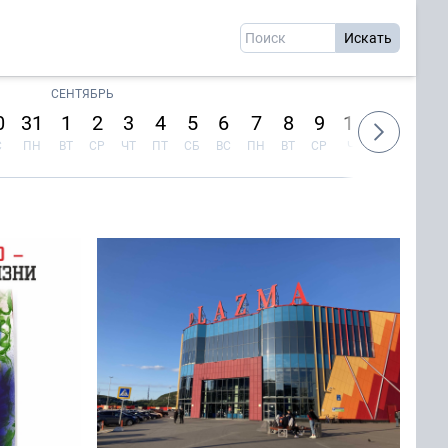
СЕНТЯБРЬ
0
31
1
2
3
4
5
6
7
8
9
10
11
12
С
ПН
ВТ
СР
ЧТ
ПТ
СБ
ВС
ПН
ВТ
СР
ЧТ
ПТ
СБ