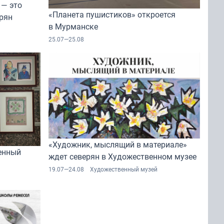
 — это
«Планета пушистиков» откроется
рян
в Мурманске
25.07—25.08
«Художник, мыслящий в материале»
енный
ждет северян в Художественном музее
19.07—24.08
Художественный музей