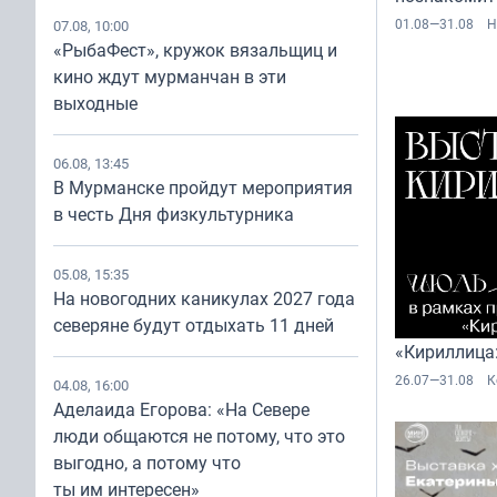
01.08—31.08
Н
07.08, 10:00
«РыбаФест», кружок вязальщиц и
кино ждут мурманчан в эти
выходные
06.08, 13:45
В Мурманске пройдут мероприятия
в честь Дня физкультурника
05.08, 15:35
На новогодних каникулах 2027 года
северяне будут отдыхать 11 дней
«Кириллица:
26.07—31.08
К
04.08, 16:00
Аделаида Егорова: «На Севере
люди общаются не потому, что это
выгодно, а потому что
ты им интересен»