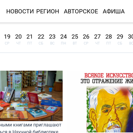
НОВОСТИ
РЕГИОН
АВТОРСКОЕ
АФИША
19
20
21
22
23
24
25
26
27
28
29
3
СР
ЧТ
ПТ
СБ
ВС
ПН
ВТ
СР
ЧТ
ПТ
СБ
В
ными книгами приглашают
ься в Научной библиотеке