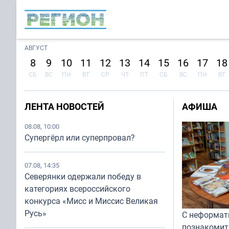
АВГУСТ
8
9
10
11
12
13
14
15
16
17
18
СБ
ВС
ПН
ВТ
СР
ЧТ
ПТ
СБ
ВС
ПН
ВТ
ЛЕНТА НОВОСТЕЙ
АФИША
08.08, 10:00
Супергёрл или суперпровал?
07.08, 14:35
Северянки одержали победу в
категориях всероссийского
конкурса «Мисс и Миссис Великая
Русь»
С неформат
познакомит