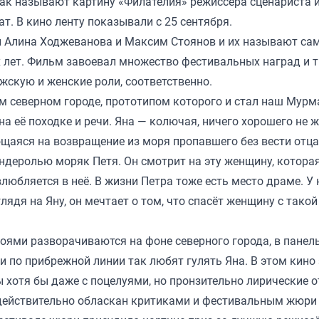
так называют картину «Филателия» режиссёра сценариста 
т. В кино ленту показывали с 25 сентября.
и Алина Ходжеванова и Максим Стоянов и их называют с
лет. Фильм завоевал множество фестивальных наград и т
жскую и женские роли, соответственно.
м северном городе, прототипом которого и стал наш Мурм
а её походке и речи. Яна — колючая, ничего хорошего не
щаяся на возвращение из моря пропавшего без вести отца
андеролью моряк Петя. Он смотрит на эту женщину, котора
любляется в неё. В жизни Петра тоже есть место драме. У 
ядя на Яну, он мечтает о том, что спасёт женщину с такой
ями разворачиваются на фоне северного города, в панел
 по прибрежной линии так любят гулять Яна. В этом кино
ы хотя бы даже с поцелуями, но пронзительно лирические 
действительно обласкан критиками и фестивальным жюри