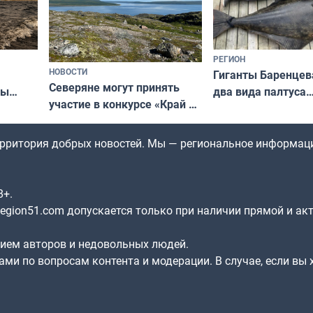
РЕГИОН
НОВОСТИ
Гиганты Баренцев
Северяне могут принять
два вида палтуса
ны
участие в конкурсе «Край у
и их рекордные т
ля
северной границы: фотогид
да
по Печенгскому округу»
территория добрых новостей. Мы — региональное информац
8+.
gion51.com допускается только при наличии прямой и ак
нием авторов и недовольных людей.
ами по вопросам контента и модерации. В случае, если вы