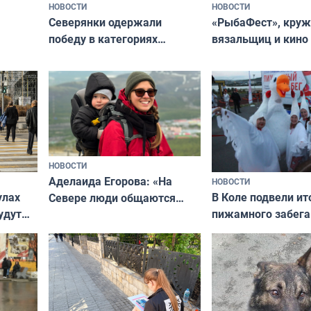
НОВОСТИ
НОВОСТИ
«РыбаФест», кру
Северянки одержали
вязальщиц и кино
победу в категориях
мурманчан в эти 
всероссийского конкурса
«Мисс и Миссис Великая
Русь»
НОВОСТИ
Аделаида Егорова: «На
НОВОСТИ
В Коле подвели ит
улах
Севере люди общаются
пижамного забега
удут
не потому, что это выгодно,
Олимпийскую ноч
а потому что
ты им интересен»