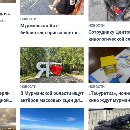
 дочь
НОВОСТИ
ые
Мурманская Арт-
НОВОСТИ
Север»
Сотруднику Центр
библиотека приглашает к
кинологической 
сотрудничеству художников
ищут новый дом
и фотографов
НОВОСТИ
НОВОСТИ
В Мурманской области ищут
ерян
«Табуретка», ночн
актёров массовых сцен для
дной
кино ждут мурман
съёмок в
та
выходные
короткометражном фильме