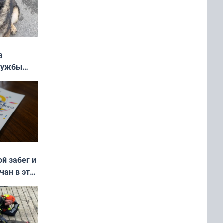
а
службы
ой забег и
чан в эти