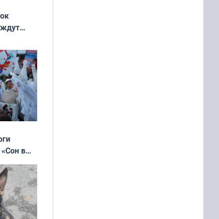
жок
 ждут
выходные
оги
 «Сон в
ь»