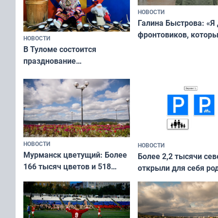
НОВОСТИ
Галина Быстрова: «Я
фронтовиков, котор
НОВОСТИ
приехали осваивать 
В Туломе состоится
празднование
Международного дня
коренных народов мира
НОВОСТИ
НОВОСТИ
Мурманск цветущий: Более
Более 2,2 тысячи сев
166 тысяч цветов и 518
открыли для себя ро
вазонов
край в рамках проек
«Туризм для своих»