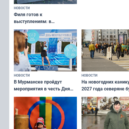
НОВОСТИ
Филя готов к
выступлениям: в
мурманском океанариуме
рассказали о состоянии
тюленей
НОВОСТИ
НОВОСТИ
В Мурманске пройдут
На новогодних каник
мероприятия в честь Дня
2027 года северяне б
физкультурника
отдыхать 11 дней