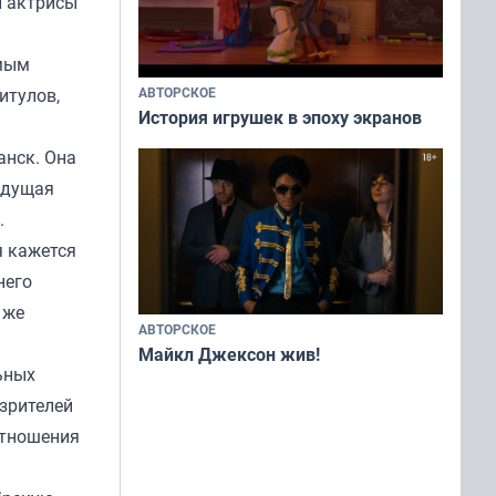
и актрисы
амым
итулов,
АВТОРСКОЕ
История игрушек в эпоху экранов
анск. Она
 ждущая
.
я кажется
него
 же
АВТОРСКОЕ
Майкл Джексон жив!
ьных
 зрителей
отношения