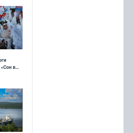
оги
 «Сон в
ь»