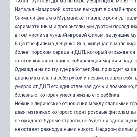
Тихая грустная драма на берегу Баренцева моря — 
Наталья Назаровой, которая выходит в онлайн-прока
Снимали фильм в Мурманске, главные роли сыграл
харизматичным и пронзительным дуэтом последних 
в том числе за лучший игровой фильм, за лучшие му
В центре фильма девушка Яна, живущая в маленько
болеет пороком сердца и ДЦП, который отражается н
от этой жизни женщина, собирающая марки и надею
Однажды на почту, где работает Яна, приходит за б
давно махнула на себя рукой и незаметно для себя в
умерла от ДЦП его единственная дочь и возможно, гл
болезнью, которая унесла жизнь его ребёнка.
Нежные лирические отношения между главными геро
девятиэтажках которого горят розовые фитолампы и
не ожидают бурные страсти, не будет ни одной сцен
не оставят равнодушными никого. Недаром фильм 