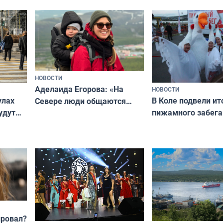
«Мисс и Миссис Великая
Русь»
НОВОСТИ
Аделаида Егорова: «На
НОВОСТИ
В Коле подвели ит
улах
Севере люди общаются
пижамного забега
удут
не потому, что это выгодно,
Олимпийскую ноч
а потому что
ты им интересен»
провал?