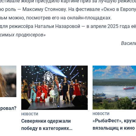
фестивале жюри присудило картине приз за лучшую режисс
ю роль — Максиму Стоянову. На фестивале «Окно в Европу
льм можно, посмотрев его на онлайн-площадках.
ля режиссёра Натальи Назаровой — в апреле 2025 года её 
исимых продюсеров»
Васил
провал?
НОВОСТИ
НОВОСТИ
«РыбаФест», кру
Северянки одержали
вязальщиц и кино
победу в категориях
мурманчан в эти 
всероссийского конкурса