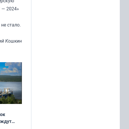
ёрскую
 — 2024»
не стало.
ий Кошкин
жок
 ждут
выходные