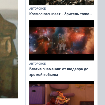
АВТОРСКОЕ
Космос засыпает… Зритель тоже…
АВТОРСКОЕ
Благие знамения: от шедевра до
хромой кобылы