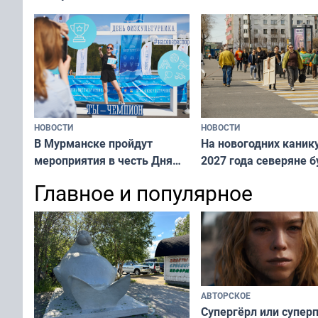
мурманском океанариуме
рассказали о состоянии
тюленей
НОВОСТИ
НОВОСТИ
В Мурманске пройдут
На новогодних каник
мероприятия в честь Дня
2027 года северяне б
физкультурника
отдыхать 11 дней
Главное и популярное
АВТОРСКОЕ
Супергёрл или супер