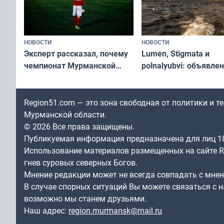
НОВОСТИ
НОВОСТИ
Эксперт рассказал, почему
Lumen, Stigmata и
чемпионат Мурманской
polnalyubvi: объявле
области по футболу остался
хедлайнеры фестива
незамеченным
«Имандра» в 2026 го
Region51.com — это зона свободная от политики и 
Мурманской области.
© 2026 Все права защищены.
Публикуемая информация предназначена для лиц 1
Использование материалов размещенных на сайте Re
гнев суровых северных Богов.
Мнение редакции может не всегда совпадать с мне
В случае спорных ситуаций Вы можете связаться с н
возможно мы станем друзьями.
Наш адрес:
region.murmansk@mail.ru