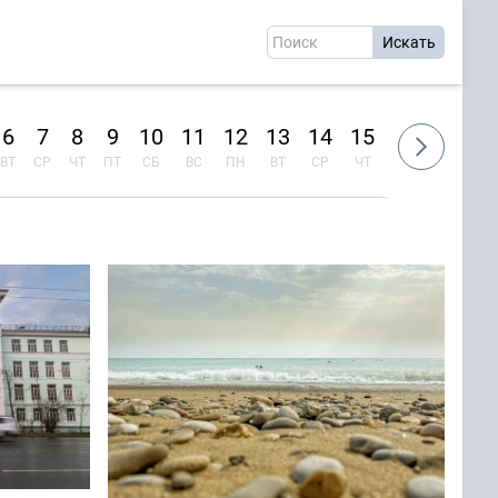
6
7
8
9
10
11
12
13
14
15
16
17
1
ВТ
СР
ЧТ
ПТ
СБ
ВС
ПН
ВТ
СР
ЧТ
ПТ
СБ
ВС