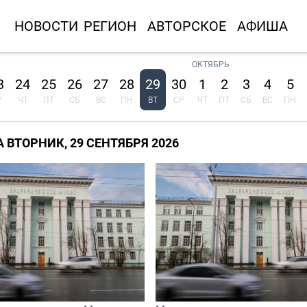
НОВОСТИ
РЕГИОН
АВТОРСКОЕ
АФИША
ОКТЯБРЬ
3
24
25
26
27
28
29
30
1
2
3
4
5
Р
ЧТ
ПТ
СБ
ВС
ПН
ВТ
СР
ЧТ
ПТ
СБ
ВС
ПН
 ВТОРНИК, 29 СЕНТЯБРЯ 2026