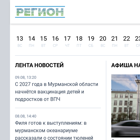
12
13
14
15
16
17
18
19
20
21
22
2
СБ
ВС
ПН
ВТ
СР
ЧТ
ПТ
СБ
ВС
ПН
ВТ
С
ЛЕНТА НОВОСТЕЙ
АФИША НА
09.08, 13:20
С 2027 года в Мурманской области
начнётся вакцинация детей и
подростков от ВПЧ
08.08, 14:40
Филя готов к выступлениям: в
мурманском океанариуме
рассказали о состоянии тюленей