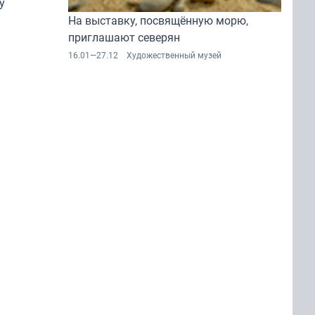
у
На выставку, посвящённую морю,
времён»
приглашают северян
16.01—27.12
Художественный музей