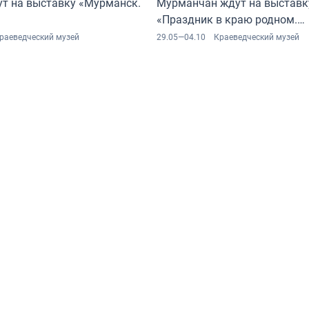
ут на выставку «Мурманск.
Мурманчан ждут на выставк
«Праздник в краю родном.
На перекрёстке традиций и 
раеведческий музей
29.05—04.10
Краеведческий музей