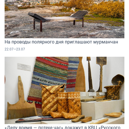
На проводы полярного дня приглашают мурманчан
22.07—23.07
«Делу время — потехе час» докажут в КВЦ «Русского