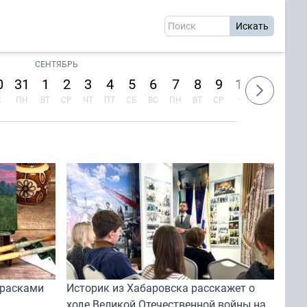
СЕНТЯБРЬ
0
31
1
2
3
4
5
6
7
8
9
10
11
12
С
ПН
ВТ
СР
ЧТ
ПТ
СБ
ВС
ПН
ВТ
СР
ЧТ
ПТ
СБ
красками
Историк из Хабаровска расскажет о
ходе Великой Отечественной войны на