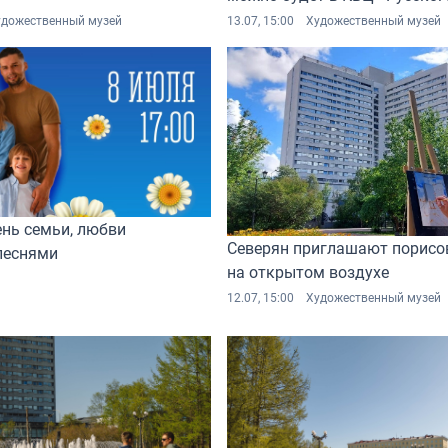
удожественный музей
13.07, 15:00
Художественный музей
ень семьи, любви
Северян приглашают порисо
песнями
на открытом воздухе
12.07, 15:00
Художественный музей