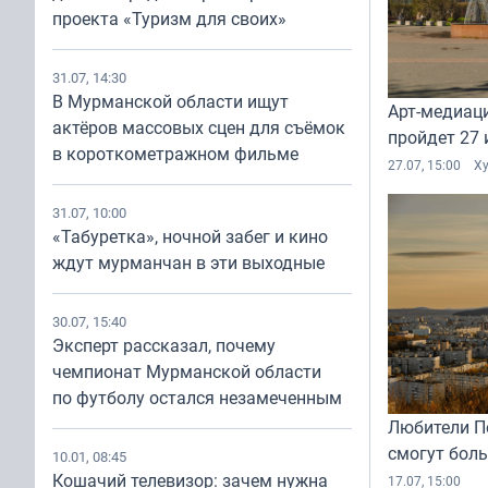
проекта «Туризм для своих»
31.07, 14:30
В Мурманской области ищут
Арт-медиац
актёров массовых сцен для съёмок
пройдет 27
в короткометражном фильме
27.07, 15:00
Х
31.07, 10:00
«Табуретка», ночной забег и кино
ждут мурманчан в эти выходные
30.07, 15:40
Эксперт рассказал, почему
чемпионат Мурманской области
по футболу остался незамеченным
Любители П
смогут боль
10.01, 08:45
Кошачий телевизор: зачем нужна
17.07, 15:00