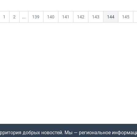
1
2
...
139
140
141
142
143
144
145
ious
территория добрых новостей. Мы — региональное информац