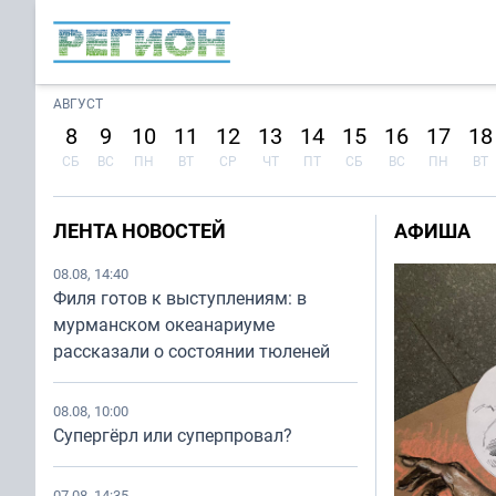
АВГУСТ
8
9
10
11
12
13
14
15
16
17
18
СБ
ВС
ПН
ВТ
СР
ЧТ
ПТ
СБ
ВС
ПН
ВТ
ЛЕНТА НОВОСТЕЙ
АФИША
08.08, 14:40
Филя готов к выступлениям: в
мурманском океанариуме
рассказали о состоянии тюленей
08.08, 10:00
Супергёрл или суперпровал?
07.08, 14:35