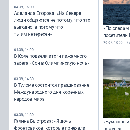
04.08, 16:00
Аделаида Егорова: «На Севере
люди общаются не потому, что это
выгодно, а потому что
«По следам
ты им интересен»
посетители 
20.07, 13:00
Х
04.08, 14:20
В Коле подвели итоги пижамного
забега «Сон в Олимпийскую ночь»
03.08, 14:30
В Туломе состоится празднование
Международного дня коренных
народов мира
03.08, 11:30
Галина Быстрова: «Я дочь
«Бумажный 
фронтовиков, которые приехали
ремёсел