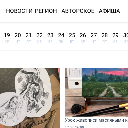
НОВОСТИ
РЕГИОН
АВТОРСКОЕ
АФИША
19
20
21
22
23
24
25
26
27
28
29
3
СР
ЧТ
ПТ
СБ
ВС
ПН
ВТ
СР
ЧТ
ПТ
СБ
В
Урок живописи масляными 
12.07, 16:00