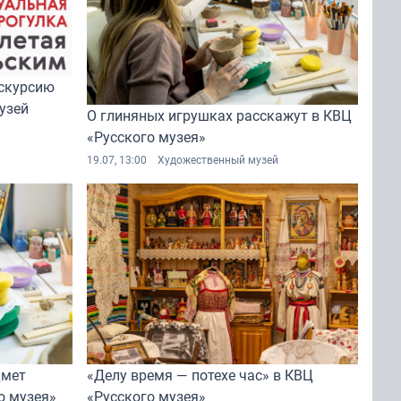
скурсию
узей
О глиняных игрушках расскажут в КВЦ
«Русского музея»
19.07, 13:00
Художественный музей
дмет
«Делу время — потехе час» в КВЦ
о музея»
«Русского музея»