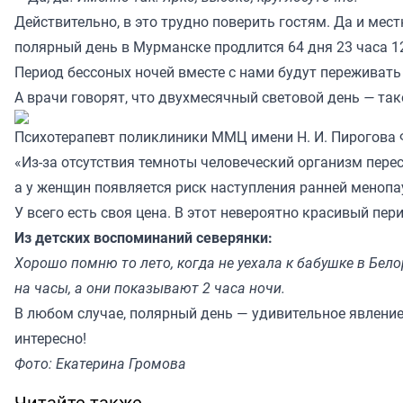
Действительно, в это трудно поверить гостям. Да и мест
полярный день в Мурманске продлится 64 дня 23 часа 1
Период бессоных ночей вместе с нами будут переживать 
А врачи говорят, что двухмесячный световой день
—
так
Психотерапевт поликлиники ММЦ имени Н. И. Пирогова 
«Из-за отсутствия темноты человеческий организм пере
а у женщин появляется риск наступления ранней менопа
У всего есть своя цена. В этот невероятно красивый пе
Из детских воспоминаний северянки:
Хорошо помню то лето, когда не уехала к бабушке в Бел
на часы, а они показывают 2 часа ночи.
В любом случае, полярный день — удивительное явление
интересно!
Фото: Екатерина Громова
Читайте также