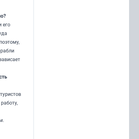
но?
и его
уда
поэтому,
орабли
 зависает
сть
 туристов
 работу,
м.