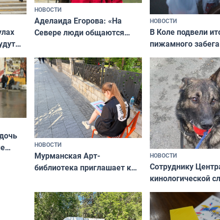
НОВОСТИ
Аделаида Егорова: «На
НОВОСТИ
В Коле подвели ит
улах
Севере люди общаются
пижамного забега
удут
не потому, что это выгодно,
Олимпийскую ноч
а потому что
ты им интересен»
 дочь
НОВОСТИ
ые
Мурманская Арт-
НОВОСТИ
Север»
Сотруднику Центр
библиотека приглашает к
кинологической 
сотрудничеству художников
ищут новый дом
и фотографов