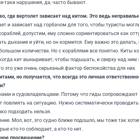
е-таки нарушения, да, часто бывают.
о, где вертолет зависает над китом. Это ведь неправиль
ает и зависает над горбачом для того, чтобы туристы могл
кораблей, допустим, ему сложно сориентироваться как отт
ь дыхание и уйти, но он кормится. Ему важно это делать, 
в большом количестве. Но с кораблями все понятно. Киты к
 когда кит выныривает, чтобы подышать, и сверху над ним
 то это уже очень серьезный фактор беспокойства для них.
ами, но получается, что всегда это личная ответственно
и?
нами и судовладельцами. Потому что гиды сопровождают
гут повлиять на ситуацию. Нужно систематически проводить
зко подходить нельзя.
ие. Мол, вот, это судно ближе подошло, мы тоже так хоти
рые кто-то соблюдает, а кто-то нет.
нное просвещение?