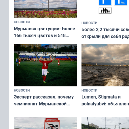
НОВОСТИ
НОВОСТИ
Мурманск цветущий: Более
Более 2,2 тысячи сев
166 тысяч цветов и 518
открыли для себя ро
вазонов
край в рамках проек
«Туризм для своих»
НОВОСТИ
НОВОСТИ
Эксперт рассказал, почему
Lumen, Stigmata и
чемпионат Мурманской
polnalyubvi: объявле
области по футболу остался
хедлайнеры фестива
незамеченным
«Имандра» в 2026 го