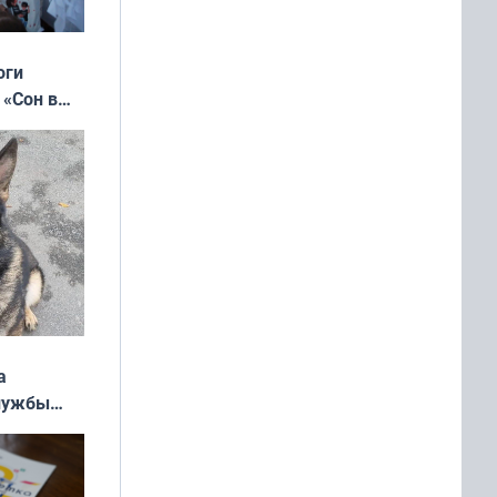
оги
 «Сон в
ь»
а
службы