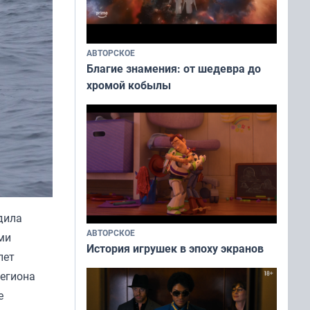
АВТОРСКОЕ
Благие знамения: от шедевра до
хромой кобылы
дила
АВТОРСКОЕ
ми
История игрушек в эпоху экранов
лет
региона
е