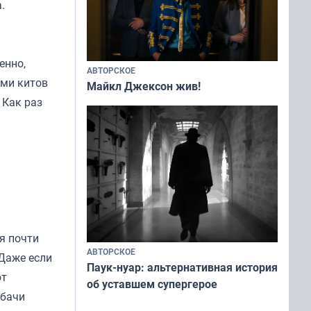
.
енно,
АВТОРСКОЕ
еми китов
Майкл Джексон жив!
 Как раз
я почти
АВТОРСКОЕ
 Даже если
Паук-нуар: альтернативная история
ют
об уставшем супергерое
рбачи