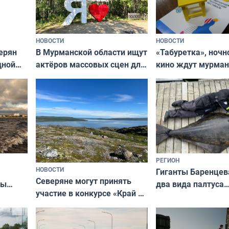
НОВОСТИ
НОВОСТИ
В Мурманской области ищут
ерян
«Табуретка», ночн
актёров массовых сцен для
дной
кино ждут мурман
съёмок в
та
выходные
короткометражном фильме
РЕГИОН
НОВОСТИ
Гиганты Баренцев
Северяне могут принять
два вида палтуса
ны
участие в конкурсе «Край у
и их рекордные т
ля
северной границы: фотогид
да
по Печенгскому округу»