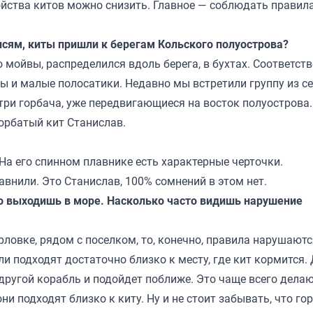
ойства китов можно снизить. Главное — соблюдать правила
сям, киты пришли к берегам Кольского полуострова?
 мойвы, распределился вдоль берега, в бухтах. Соответств
ы и малые полосатики. Недавно мы встретили группу из с
три горбача, уже передвигающиеся на восток полуострова.
горбатый кит Станислав.
На его спинном плавнике есть характерные черточки.
внили. Это Станислав, 100% сомнений в этом нет.
о выходишь в море. Насколько часто видишь нарушение
рловке, рядом с поселком, то, конечно, правила нарушаютс
и подходят достаточно близко к месту, где кит кормится.
 другой корабль и подойдет поближе. Это чаще всего дела
 подходят близко к киту. Ну и не стоит забывать, что го