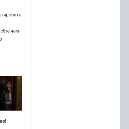
етировать
сёте чем-
о
ив!