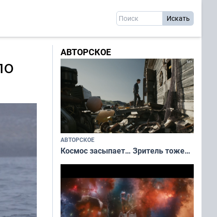
АВТОРСКОЕ
по
АВТОРСКОЕ
Космос засыпает… Зритель тоже…