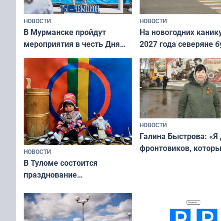
НОВОСТИ
НОВОСТИ
В Мурманске пройдут
На новогодних каник
мероприятия в честь Дня
2027 года северяне б
физкультурника
отдыхать 11 дней
НОВОСТИ
Галина Быстрова: «Я
фронтовиков, котор
НОВОСТИ
приехали осваивать 
В Туломе состоится
празднование
Международного дня
коренных народов мира