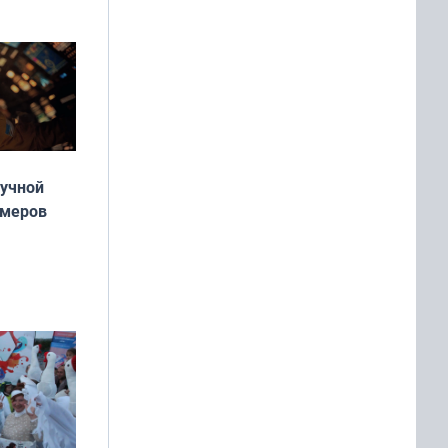
аучной
умеров