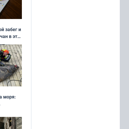
ой забег и
чан в эти
а моря:
рофеи