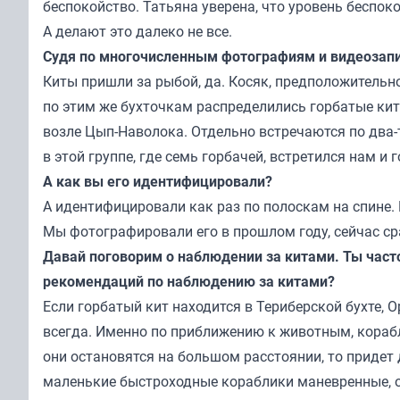
беспокойство. Татьяна уверена, что уровень беспок
А делают это далеко не все.
Судя по многочисленным фотографиям и видеозапи
Киты пришли за рыбой, да. Косяк, предположительно
по этим же бухточкам распределились горбатые кит
возле Цып-Наволока. Отдельно встречаются по два-
в этой группе, где семь горбачей, встретился нам и 
А как вы его идентифицировали?
А идентифицировали как раз по полоскам на спине. 
Мы фотографировали его в прошлом году, сейчас сра
Давай поговорим о наблюдении за китами. Ты част
рекомендаций по наблюдению за китами?
Если горбатый кит находится в Териберской бухте, О
всегда. Именно по приближению к животным, корабл
они остановятся на большом расстоянии, то придет
маленькие быстроходные кораблики маневренные, они