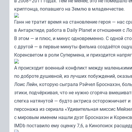
в 2008–2011 годах. Тем не менее, это не помешало 
криптонца, попавшего на Землю в младенчестве.
Ганн не тратит время на становление героя — нас с
в Антарктиде, работа в Daily Planet и отношения с Л
В этом — и плюс, и минус одновременно. С одной ст
с другой — в первые минуты фильма создаётся ощу
Коренсветом в роли Супермена, и приходится напряг
А происходит военный конфликт между маленькими
по доброте душевной, из лучших побуждений, оказ
Лоис Лейн, которую сыграла Рэйчел Броснахэн, бол
этики, подчёркивая, что не нужно сгоряча вмешиват
слегка натянутой — будто актриса осторожничает и б
персонажа из сериала «Удивительная миссис Мейзел»
с мировым именем нашли дуэт Броснахэн и Коренсве
IMDb поставило ему оценку 7,6, а Кинопоиск расщедр