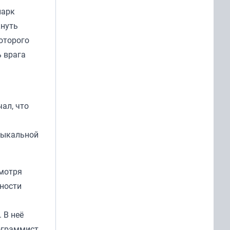
ларк
кнуть
оторого
ь врага
ал, что
узыкальной
смотря
ности
 В неё
ограммист