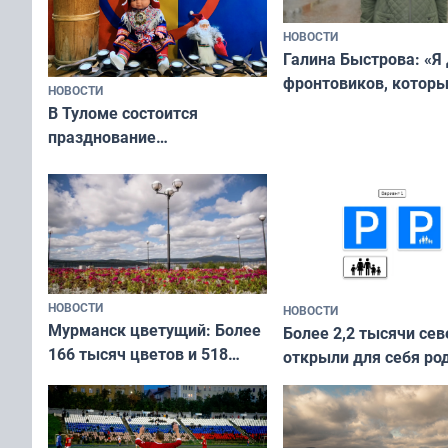
НОВОСТИ
Галина Быстрова: «Я
фронтовиков, котор
НОВОСТИ
приехали осваивать 
В Туломе состоится
празднование
Международного дня
коренных народов мира
НОВОСТИ
НОВОСТИ
Мурманск цветущий: Более
Более 2,2 тысячи сев
166 тысяч цветов и 518
открыли для себя ро
вазонов
край в рамках проек
«Туризм для своих»