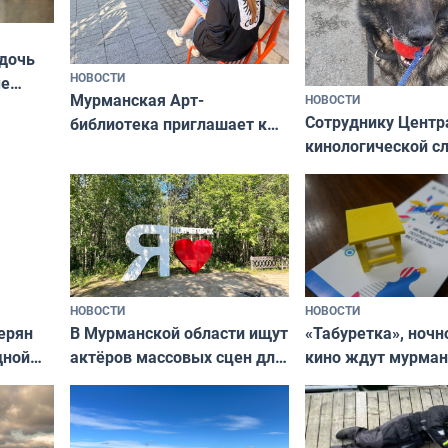
 дочь
НОВОСТИ
ые
Мурманская Арт-
НОВОСТИ
Север»
Сотруднику Центр
библиотека приглашает к
кинологической 
сотрудничеству художников
ищут новый дом
и фотографов
НОВОСТИ
НОВОСТИ
В Мурманской области ищут
ерян
«Табуретка», ночн
актёров массовых сцен для
дной
кино ждут мурман
съёмок в
та
выходные
короткометражном фильме