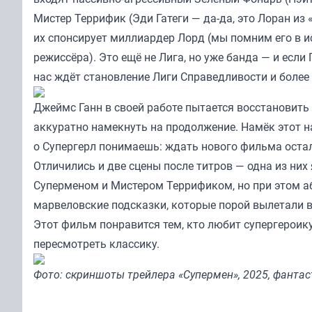
Мистер Террифик (Эди Гатеги — да-да, это Лоран из
их спонсирует миллиардер Лорд (мы помним его в и
режиссёра). Это ещё не Лига, но уже банда — и если
нас ждёт становление Лиги Справедливости и более
Джеймс Ганн в своей работе пытается восстановить
аккуратно намекнуть на продолжение. Намёк этот н
о Супергерл понимаешь: ждать нового фильма остал
Отличились и две сцены после титров — одна из ни
Суперменом и Мистером Террификом, но при этом а
марвеловские подсказки, которые порой вылетали в 
Этот фильм понравится тем, кто любит супергероику
пересмотреть классику.
Фото: скриншоты трейлера «Супермен», 2025, фантас