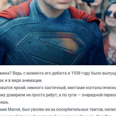
рмена? Ведь с момента его дебюта в 1938 году было выпущ
ак и в виде анимации.
орвался яркий, немного хаотичный, местами ностальгическ
му доверили не просто ребут, а по сути — очередной перез
аешь.
ами Marvel, был уволен из-за оскорбительных твитов, напи