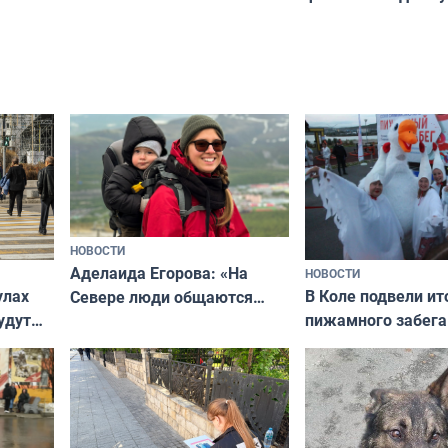
НОВОСТИ
Аделаида Егорова: «На
НОВОСТИ
В Коле подвели ит
улах
Севере люди общаются
пижамного забега
удут
не потому, что это выгодно,
Олимпийскую ноч
а потому что
ты им интересен»