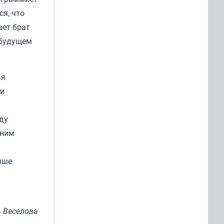
ся, что
ает брат
 будущем
ая
ии
ду
мним
чше
 Веселова