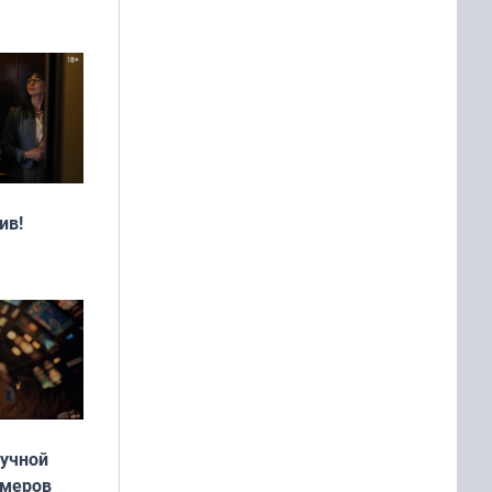
ив!
аучной
умеров