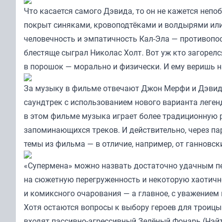
Что касается самого Дэвида, то он не кажется неп
покрыт синяками, кровоподтёками и волдырями или 
человечность и эмпатичность Кал-Эла — противопос
блестяще сыграл Николас Холт. Вот уж кто загорелся
в порошок — морально и физически. И ему веришь н
За музыку в фильме отвечают Джон Мерфи и Дэвид
саундтрек с использованием нового варианта леген
в этом фильме музыка играет более традиционную р
запоминающихся треков. И действительно, через па
темы из фильма — в отличие, например, от ганновск
«Супермена» можно назвать достаточно удачным пе
на сюжетную перегруженность и некоторую хаотичн
и комиксного очарования — а главное, с уважением
Хотя остаются вопросы к выбору героев для троиц
входят пассивно-агрессивный Зелёный Фонарь (Нэй