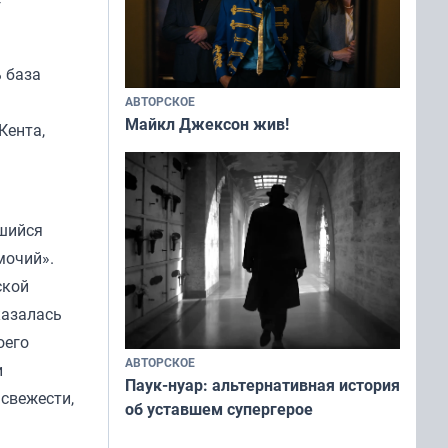
—
ь база
АВТОРСКОЕ
Майкл Джексон жив!
Кента,
шийся
мочий».
ской
казалась
оего
АВТОРСКОЕ
и
Паук-нуар: альтернативная история
свежести,
об уставшем супергерое