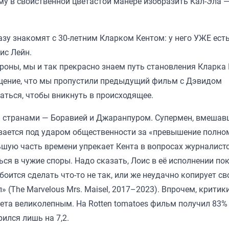
ему в свойственной цветастой манере изобразить Кал-Эла 
разу знакомят с 30-летним Кларком Кентом: у него УЖЕ ест
оис Лейн.
ороны, мы и так прекрасно знаем путь становления Кларка 
щение, что мы пропустили предыдущий фильм с Дэвидом
аться, чтобы вникнуть в происходящее.
 странами — Боравией и Джаранпуром. Супермен, вмешав
ывается под ударом общественности за «превышение полно
ьшую часть времени упрекает Кента в вопросах журналист
ься в чужие споры. Надо сказать, Лоис в её исполнении по
оится сделать что-то не так, или же неудачно копирует св
 (The Marvelous Mrs. Maisel, 2017–2023). Впрочем, критик
та великолепным. На Rotten tomatoes фильм получил 83% 
ился лишь на 7,2.