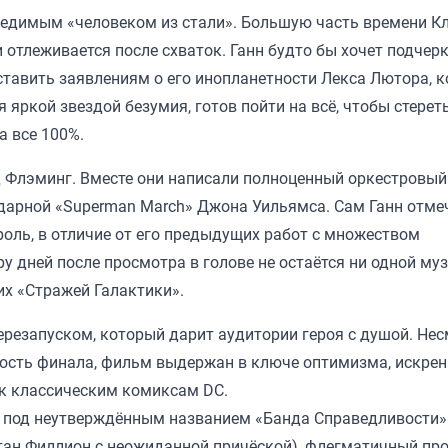
обедимым «человеком из стали». Большую часть времени К
отлеживается после схваток. Ганн будто бы хочет подчер
тавить заявлениям о его инопланетности Лекса Лютора, к
 яркой звездой безумия, готов пойти на всё, чтобы стерет
а все 100%.
 Флэминг. Вместе они написали полноценный оркестровый
дарной «Superman March» Джона Уильямса. Сам Ганн отмеч
оль, в отличие от его предыдущих работ с множеством
ру дней после просмотра в голове не остаётся ни одной м
их «Стражей Галактики».
резапуском, который дарит аудитории героя с душой. Не
ость финала, фильм выдержан в ключе оптимизма, искрен
 к классическим комиксам DC.
ы под неутверждённым названием «Банда Справедливости».
тан Филлион с неожиданной причёской), флегматичный пр