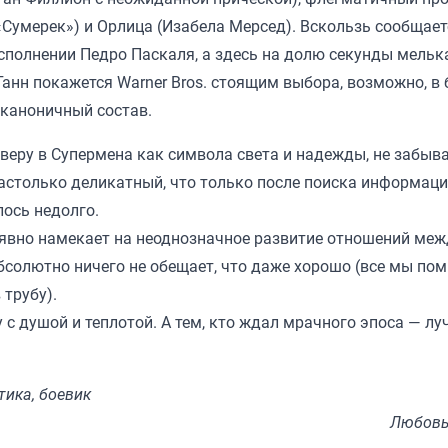
 «Сумерек») и Орлица (Изабела Мерсед). Вскользь сообщает
сполнении Педро Паскаля, а здесь на долю секунды мельк
 Ганн покажется Warner Bros. стоящим выбора, возможно, в
 каноничный состав.
 веру в Супермена как символа света и надежды, не забыв
астолько деликатный, что только после поиска информац
ось недолго.
х явно намекает на неоднозначное развитие отношений меж
бсолютно ничего не обещает, что даже хорошо (все мы по
трубу).
 с душой и теплотой. А тем, кто ждал мрачного эпоса — лу
тика, боевик
Любовь