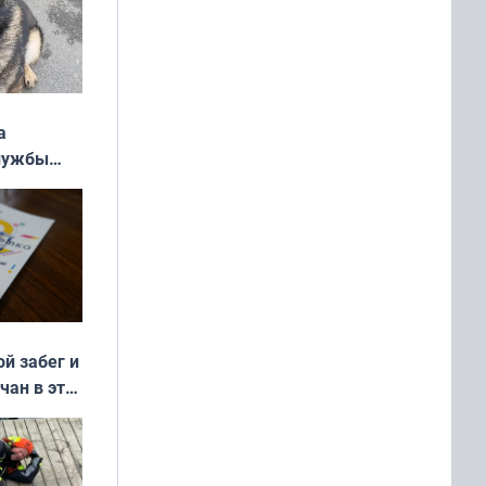
а
службы
ой забег и
чан в эти