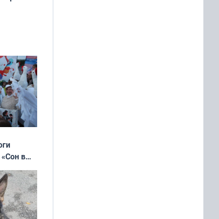
оги
 «Сон в
ь»