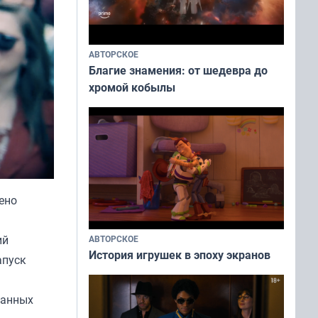
АВТОРСКОЕ
Благие знамения: от шедевра до
хромой кобылы
ено
ий
АВТОРСКОЕ
История игрушек в эпоху экранов
апуск
санных