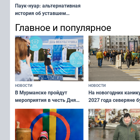
Паук-нуар: альтернативная
история об уставшем
супергерое
Главное и популярное
НОВОСТИ
НОВОСТИ
В Мурманске пройдут
На новогодних каник
мероприятия в честь Дня
2027 года северяне б
физкультурника
отдыхать 11 дней