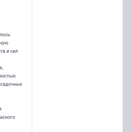
лось:
ьную
тв и сил
в,
ивостью
осадочных
я
расного