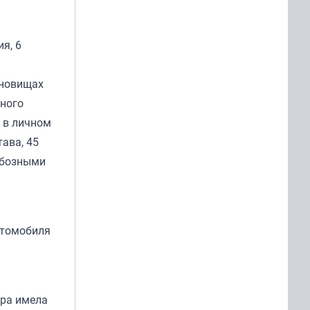
я, 6
ановищах
чного
о в личном
ава, 45
обозными
втомобиля
ура имела