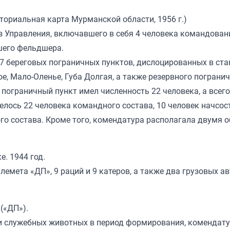
ориальная карта Мурманской области, 1956 г.)
 Управления, включавшего в себя 4 человека командовани
ршего фельдшера.
7 береговых пограничных пунктов, дислоцированных в ст
ое, Мало-Оленье, Губа Долгая, а также резервного пограни
 пограничный пункт имел численность 22 человека, а всег
лось 22 человека командного состава, 10 человек начсост
го состава. Кроме того, комендатура располагала двумя 
. 1944 год.
емета «ДП», 9 раций и 9 катеров, а также два грузовых а
(«ДП»).
а и служебных животных в период формирования, комендат