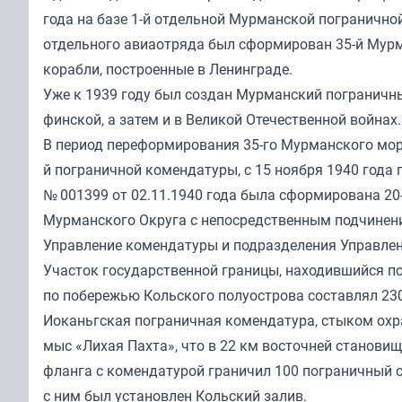
года на базе 1-й отдельной Мурманской погранично
отдельного авиаотряда был сформирован 35-й Мур
корабли, построенные в Ленинграде.
Уже к 1939 году был создан Мурманский пограничны
финской, а затем и в Великой Отечественной войнах.
В период переформирования 35-го Мурманского морс
й пограничной комендатуры, с 15 ноября 1940 года 
№ 001399 от 02.11.1940 года была сформирована 2
Мурманского Округа с непосредственным подчинен
Управление комендатуры и подразделения Управлен
Участок государственной границы, находившийся п
по побережью Кольского полуострова составлял 230
Иоканьгская пограничная комендатура, стыком охр
мыс «Лихая Пахта», что в 22 км восточней становищ
фланга с комендатурой граничил 100 пограничный 
с ним был установлен Кольский залив.