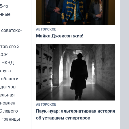
5-го
енные
АВТОРСКОЕ
 советско-
Майкл Джексон жив!
ав его 3-
СССР
к НКВД
руга.
 области.
ндатуры
дельная
ановлен
АВТОРСКОЕ
С левого
Паук-нуар: альтернативная история
об уставшем супергерое
й границы