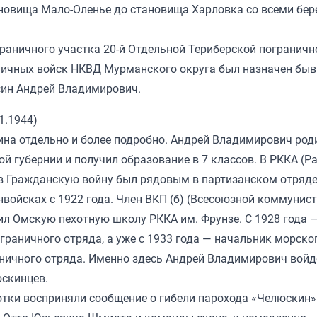
ановища Мало-Оленье до становища Харловка со всеми бе
аничного участка 20-й Отдельной Териберской пограничн
аничных войск НКВД Мурманского округа был назначен бы
син Андрей Владимирович.
1.1944)
ина отдельно и более подробно. Андрей Владимирович род
й губернии и получил образование в 7 классов. В РККА (Ра
о в Гражданскую войну был рядовым в партизанском отряде
нвойсках с 1922 года. Член ВКП (б) (Всесоюзной коммунис
чил Омскую пехотную школу РККА им. Фрунзе. С 1928 года 
граничного отряда, а уже с 1933 года — начальник морско
аничного отряда. Именно здесь Андрей Владимирович войд
юскинцев.
отки восприняли сообщение о гибели парохода «Челюскин»