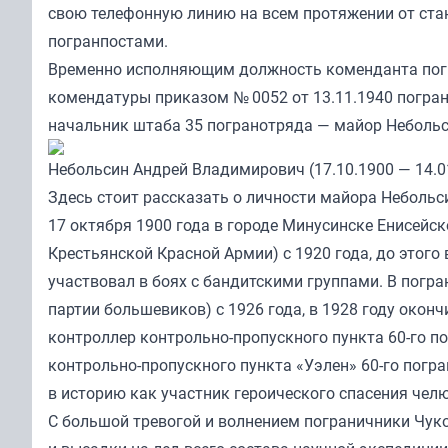
свою телефонную линию на всем протяжении от ст
погранпостами.
Временно исполняющим должность коменданта погр
комендатуры приказом № 0052 от 13.11.1940 погр
начальник штаба 35 погранотряда — майор Неболь
Небольсин Андрей Владимирович (17.10.1900 — 14.0
Здесь стоит рассказать о личности майора Небольс
17 октября 1900 года в городе Минусинске Енисейско
Крестьянской Красной Армии) с 1920 года, до этог
участвовал в боях с бандитскими группами. В погра
партии большевиков) с 1926 года, в 1928 году окон
контроллер контрольно-пропускного пункта 60-го по
контрольно-пропускного пункта «Уэлен» 60-го погр
в историю как участник героического спасения чел
С большой тревогой и волнением пограничники Чук