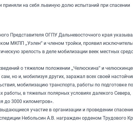
ки приняли на себя львиную долю испытаний при спасении
ного Представителя ОГПУ Дальневосточного края указыва
ком МКПП „Уэлен“ и членом тройки, проявил исключител
ическую зрелость в деле мобилизации веек местных средс
сведений о тяжелом положении „Челюскина“ и челюскинце
сам, но и, мобилизуя других, заражал всех своей настойч
ьствия, мобилизацию транспорта, работы по подготовке п
х работы, в тяжелых полярных условиях далекого Севера,
мя до 3000 километров».
 выдающиеся участие в организации и проведении спасени
спедиции Небольсин А.В. награжден орденом Трудового К