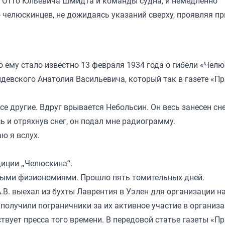
и Отто Юльевича Шмидта и команды судна, и немедленно
челюскинцев, не дожидаясь указаний сверху, проявляя пр
о ему стало известно 13 февраля 1934 года о гибели «Чел
идевского Анатолия Васильевича, который так в газете «П
се другие. Вдруг врывается Небольсин. Он весь занесен сн
и отряхнув снег, он подал мне радиограмму.
ю я вслух.
диции „Челюскина“.
тыми физиономиями. Прошло пять томительных дней.
В. выехал из бухты Лаврентия в Уэлен для организации н
олучили пограничники за их активное участие в организ
твует пресса того времени. В передовой статье газеты «П