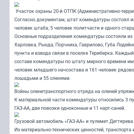
Участок охраны 20-й ОТПК (Административно-террит
Согласно документам, штат комендатуры состоял из
человек штаба, 5 человек политчасти и одного ста
Основные подразделения комендатуры состояли из 
Харловка, Рында, Порчниха, Гаврилово, Губа Лодейн
пункта и взвода связи в поселке Териберка. Каждый
составе комендатуры по штату мирного времени име
человек младшего начсостава и 161 человек рядово
лошадьми и 55 оленями.
Войны оленетранспортного отряда на оленей упряжке
К материальной части комендатуры относились 3 пул
ГАЗ-АА, две повозки одноконные и 11 нарт-саней.
Грузовой автомобиль «ГАЗ-АА» и пулемет Дегтярева 
Из материально-технических ценностей, транспорт