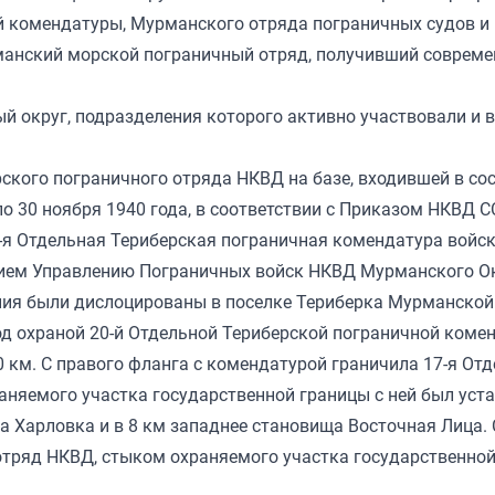
й комендатуры, Мурманского отряда пограничных судов и 
манский морской пограничный отряд, получивший соврем
й округ, подразделения которого активно участвовали и в
кого пограничного отряда НКВД на базе, входившей в сост
по 30 ноября 1940 года, в соответствии с Приказом НКВД 
0-я Отдельная Териберская пограничная комендатура войс
ием Управлению Пограничных войск НКВД Мурманского Ок
ия были дислоцированы в поселке Териберка Мурманской
од охраной 20-й Отдельной Териберской пограничной коме
 км. С правого фланга с комендатурой граничила 17-я От
аняемого участка государственной границы с ней был уст
а Харловка и в 8 км западнее становища Восточная Лица. 
отряд НКВД, стыком охраняемого участка государственно