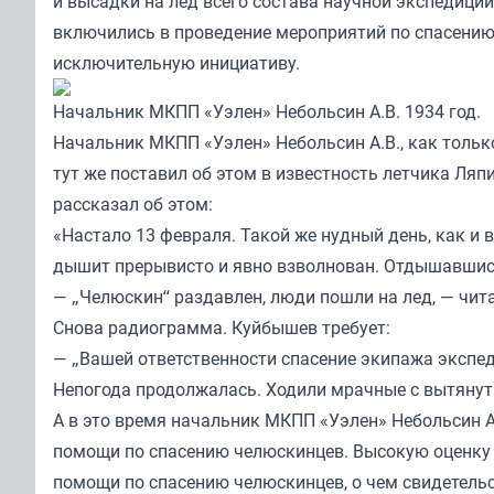
и высадки на лед всего состава научной экспедици
включились в проведение мероприятий по спасению 
исключительную инициативу.
Начальник МКПП «Уэлен» Небольсин А.В. 1934 год.
Начальник МКПП «Уэлен» Небольсин А.В., как тольк
тут же поставил об этом в известность летчика Ляп
рассказал об этом:
«Настало 13 февраля. Такой же нудный день, как и в
дышит прерывисто и явно взволнован. Отдышавшись 
— „Челюскин“ раздавлен, люди пошли на лед, — чита
Снова радиограмма. Куйбышев требует:
— „Вашей ответственности спасение экипажа экспе
Непогода продолжалась. Ходили мрачные с вытяну
А в это время начальник МКПП «Уэлен» Небольсин А.
помощи по спасению челюскинцев. Высокую оценку п
помощи по спасению челюскинцев, о чем свидетельс