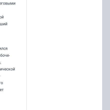
реговыми
ой
вший
ился
боче-
,
тической
—
го
ет