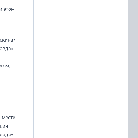
и этом
юскина»
равда»
егом,
а месте
ации
равда»