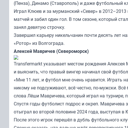
(Пенза), Динамо (Ставрополь) и даже футбольный к
Играл Клюев и за мурманский «Север» в 2012–2013 
матчей и забил один гол. В том сезоне, который ст
занял девятую строчку.
Завершил карьеру никельчанин почти десять лет на
«Ротор» из Волгограда.
Алексей Мавричев (Североморск)
Transfermarkt указывает местом рождения Алексея
и выяснить, что правый вингер начинал свой футбо
«Мне 11 лет, и футбол мне очень нравится. Играть н
никому не подсуживают, всё честно, по-мужски. Всё
слова Лёши Мавричева, который играл на турнире, 
Спустя годы футболист подрос и окреп. Мавричева
отыграл во второй половине 2024 года, выступая в
После этого игрок перешёл в дубль футбольного клуб
Сложно сказать, что дальше ждёт перспективного 18