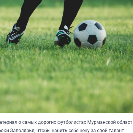
атериал
о самых дорогих футболистах Мурманской области
роки Заполярья, чтобы набить себе цену за свой талант