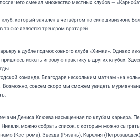
после чего сменил множество местных клубов — «Карнобат
клуб, который заявлен в четвёртом по силе дивизионе Бол
в также является тренером вратарей.
арьеру в дубле подмосковного клуба «Химки». Однако из-
пришлось искать игровую практику в других клубах. Здес
гды.
огодской команде. Благодаря нескольким матчам «на ноль»
2. Возможно, совсем скоро мы сможем увидеть мурманчан
ть.
плечами Дениса Клюева насыщенная по клубам карьера. П
ц Никеля, можно собрать список, с которым можно сыграть
инамо (Кострома), Звезда (Рязань), Карелия (Петрозаводск)