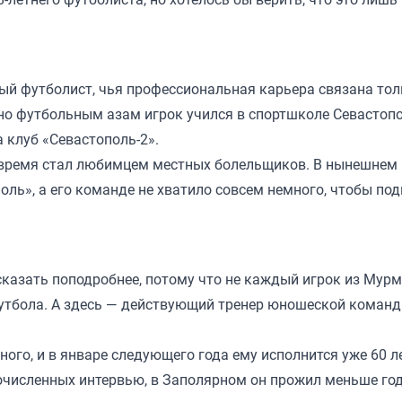
ый футболист, чья профессиональная карьера связана тол
 но футбольным азам игрок учился в спортшколе Севастопо
 клуб «Севастополь-2».
о время стал любимцем местных болельщиков. В нынешнем 
оль», а его команде не хватило совсем немного, чтобы по
ссказать поподробнее, потому что не каждый игрок из Мур
футбола. А здесь — действующий тренер юношеской коман
ого, и в январе следующего года ему исполнится уже 60 ле
очисленных интервью, в Заполярном он прожил меньше год