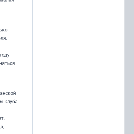
ько
ля.
году
дняться
манской
ды клуба
т.
а,