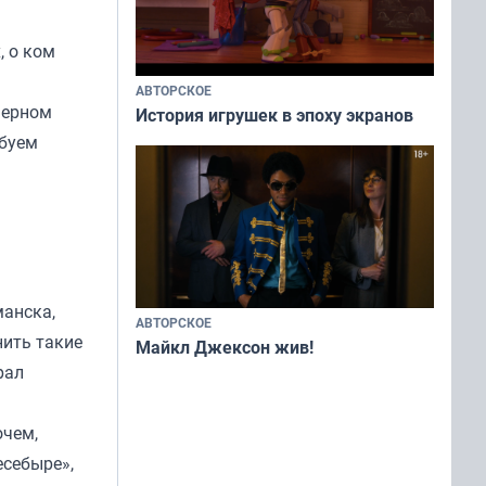
, о ком
АВТОРСКОЕ
ферном
История игрушек в эпоху экранов
обуем
манска,
АВТОРСКОЕ
нить такие
Майкл Джексон жив!
рал
очем,
есебыре»,