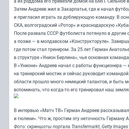
а из роддома его привезли домой на БМП. Сильное
Затем Андреев жил в Закарпатье, где и начал футб
и пригласил играть за дублирующую команду. В осно
СКА, волгоградский «Ротор» и краснодарскую «Куба
После развала СССР футболиста потянуло в другие с
а позже — в молдавском «Конструкторуле». Заверши
где потом стал тренером. За 25 лет Герман Анатоль
в структуре «Унион Берлина», чья основная команда
В «Унионе» Андреев начал с работы функционера —
на тренерский мостик и сейчас руководит командой 
области прошло много немецкий талантов, и быть м
вспоминать, что когда-то его тренировал наш земля
В интервью «
Матч ТВ
» Герман Андреев рассказывал,
и тюлени». Что ж, простим эту неточность Герману 
Фото: скриншоты портала Transfermarkt, Getty Images