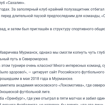
луб «Сахалин».
годах. За заполярный клуб крайний полузащитник отбегал
ал перед длительной паузой предпоследним для команды, «
зад, и затем был приглашён в структуру спортивного обще
 Мавричева Мурманск, однако мы смогли копнуть чуть глу
льный путь в Североморске.
а этом турнире очень классно! Много интересных команд, с
 было здорово!», — цитирует сайт Российского футбольного
прошедшем в мае 2018 года в Мурманске.
 заметила академия московского «Локомотива», где север
 Юношеской футбольной лиге.
а «Оренбург», где уже отыграл в пяти матчах и забил один
-летнего футболиста, но хотелось бы верить, что это лишь