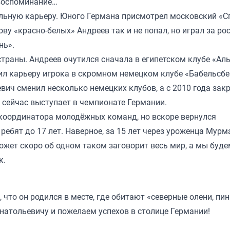
 воспоминание…
ольную карьеру. Юного Германа присмотрел московский «С
ву «красно-белых» Андреев так и не попал, но играл за ро
нь».
траны. Андреев очутился сначала в египетском клубе «Аль
л карьеру игрока в скромном немецком клубе «Бабельсбер
евич сменил несколько немецких клубов, а с 2010 года зак
 сейчас выступает в чемпионате Германии.
 координатора молодёжных команд, но вскоре вернулся
ребят до 17 лет. Наверное, за 15 лет через уроженца Мур
ожет скоро об одном таком заговорит весь мир, а мы буде
к.
 что он родился в месте, где обитают «северные олени, пи
Анатольевичу и пожелаем успехов в столице Германии!