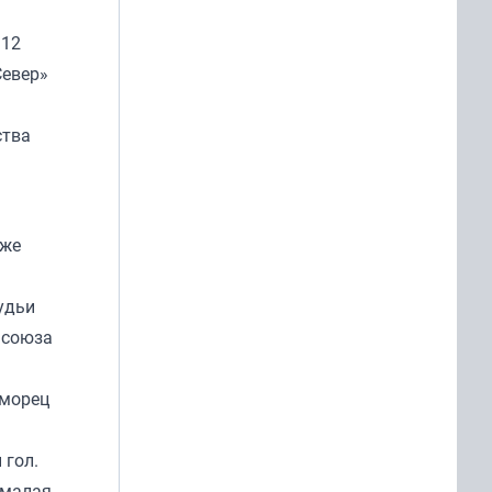
 12
Север»
ства
бже
удьи
 союза
оморец
 гол.
 малая