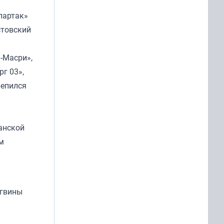
партак»
стовский
-Масри»,
г 03»,
репился
манской
м
нгвины