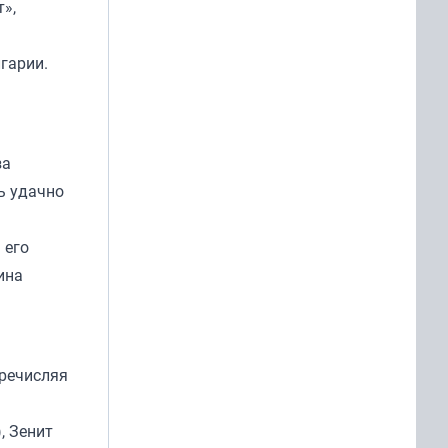
»,
гарии.
за
ь удачно
 его
ина
еречисляя
, Зенит