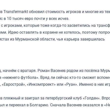
ов
Transfermarkt
обновил стоимость игроков и многие из тех
 в 10 тысяч евро почти у всех исчез.
 с игроками, которые тоже когда-то засветились на транс
ыми. Идею оставлять в корзине не хотелось, поэтому попр
стах из Мурманской области, чья карьера завершилась
, начнём с вратаря. Роман Васенев родом из посёлка Мур
из «нижнего футбола». Вряд ли сейчас кто-то сможет вспом
 «Еврострой», «Инкомпроект» или «Руан». Именно в них иг
в пляжный и заиграл за петербургский клуб «Голден». Впр
ыл и переехал в Болгарию. Сначала Васенев оказался в «Н