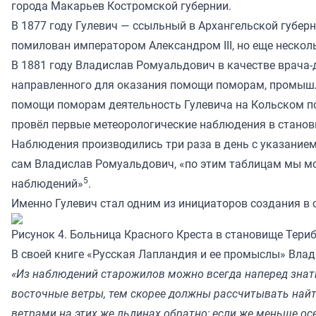
города Макарьев Костромской губернии.
В 1877 году Гулевич — ссыльный в Архангельской губер
помилован императором Александром III, но еще несколь
В 1881 году Владислав Ромуальдович в качестве врача-
направленного для оказания помощи поморам, промышл
помощи поморам деятельность Гулевича на Кольском по
провёл первые метеорологические наблюдения в станови
Наблюдения производились три раза в день с указанием
сам Владислав Ромуальдович, «по этим таблицам мы мо
5
наблюдений»
.
Именно Гулевич стал одним из инициаторов создания в 
Рисунок 4. Больница Красного Креста в становище Тери
В своей книге «Русская Лапландия и ее промыслы» Вла
«Из наблюдений старожилов можно всегда наперед знать
восточные ветры, тем скорее должны рассчитывать найт
ветрами на этих же льдинах обратно; если же меньше о