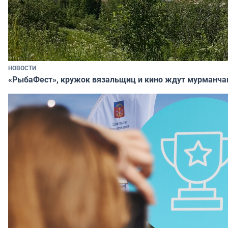
НОВОСТИ
«РыбаФест», кружок вязальщиц и кино ждут мурманча