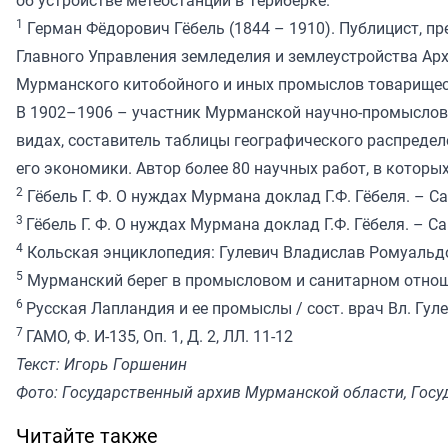
1
Герман Фёдорович Гёбель (1844 – 1910). Публицист, п
Главного Управления земледелия и землеустройства Арх
Мурманского китобойного и иных промыслов товариществ
В 1902–1906 – участник Мурманской научно-промысловой
видах, составитель таблицы географического распреде
его экономики. Автор более 80 научных работ, в которы
2
Гёбель Г. Ф. О нуждах Мурмана доклад Г.Ф. Гёбеля. – С
3
Гёбель Г. Ф. О нуждах Мурмана доклад Г.Ф. Гёбеля. – С
4
Кольская энциклопедия: Гулевич Владислав Ромуальд
5
Мурманский берег в промысловом и санитарном отношения
6
Русская Лапландия и ее промыслы / сост. врач Вл. Гулевич
7
ГАМО, Ф. И-135, Оп. 1, Д. 2, ЛЛ. 11-12
Текст: Игорь Горшенин
Фото: Государственный архив Мурманской области, Гос
Читайте также