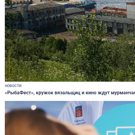
НОВОСТИ
«РыбаФест», кружок вязальщиц и кино ждут мурманча