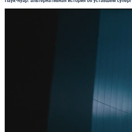
Паук-нуар: альтернативная история об уставшем супер