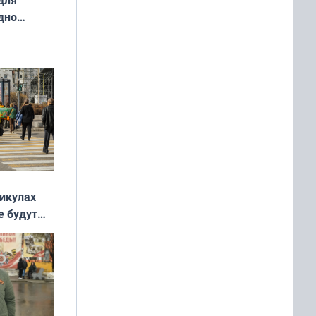
дно
ок —
ять
 и без
никулах
е будут