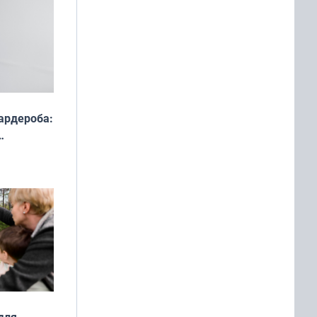
ардероба:
ды — как
о
ой сезон
для