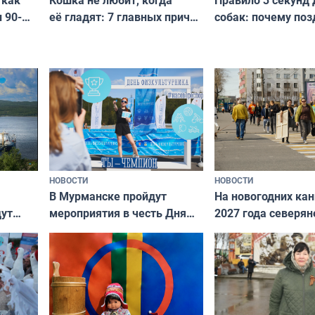
 как
её гладят: 7 главных причин
собак: почему поз
 90-
и как исправить — как найти
ругать за проступ
подход даже к самому
научитесь объясн
о без
независимому питомцу
питомцу всё сразу
криков
НОВОСТИ
НОВОСТИ
В Мурманске пройдут
На новогодних ка
дут
мероприятия в честь Дня
2027 года северян
ходные
физкультурника
отдыхать 11 дней