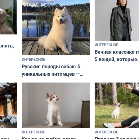
ИНТЕРЕСНОЕ
онять,
Вечная классика г
5 вещей, которые
ИНТЕРЕСНОЕ
верьте
Русские породы собак: 5
не выходят из мо
уникальных питомцев —
выглядеть стильн
национальные сокровища
и актуально в люб
с удивительной историей
и характером
ИНТЕРЕСНОЕ
ИНТЕРЕСНОЕ
Кошка не любит, когда
Правило 3 секунд 