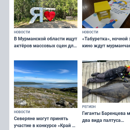
НОВОСТИ
НОВОСТИ
В Мурманской области ищут
«Табуретка», ночной 
актёров массовых сцен для
кино ждут мурманчан
съёмок в
выходные
короткометражном фильме
РЕГИОН
НОВОСТИ
Гиганты Баренцева м
Северяне могут принять
два вида палтуса
участие в конкурсе «Край у
и их рекордные троф