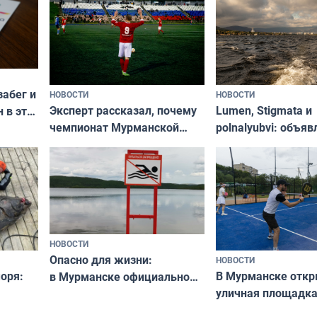
забег и
НОВОСТИ
НОВОСТИ
Эксперт рассказал, почему
Lumen, Stigmata и
 в эти
чемпионат Мурманской
polnalyubvi: объя
области по футболу остался
хедлайнеры фест
незамеченным
«Имандра» в 2026 
НОВОСТИ
Опасно для жизни:
НОВОСТИ
оря:
В Мурманске отк
в Мурманске официально
уличная площадка
запретили купаться
еи
в падел
в городских водоёмах