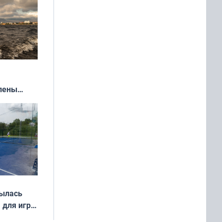
влены
иваля
года
рылась
 для игры