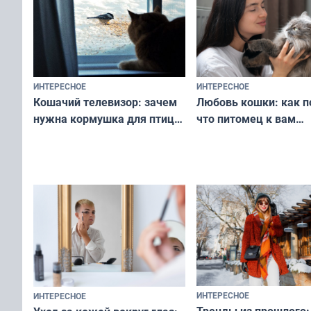
ИНТЕРЕСНОЕ
ИНТЕРЕСНОЕ
Любовь кошки: как п
Кошачий телевизор: зачем
что питомец к вам
нужна кормушка для птиц
не равнодушен — про
за окном — простое
вашу с ним связь
решение от скуки и стресса
у питомца
ИНТЕРЕСНОЕ
ИНТЕРЕСНОЕ