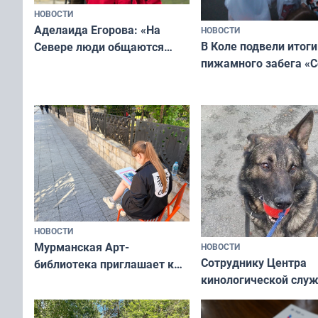
НОВОСТИ
Аделаида Егорова: «На
НОВОСТИ
В Коле подвели итоги
Севере люди общаются
пижамного забега «С
не потому, что это выгодно,
Олимпийскую ночь»
а потому что
ты им интересен»
НОВОСТИ
Мурманская Арт-
НОВОСТИ
Сотруднику Центра
библиотека приглашает к
кинологической слу
сотрудничеству художников
ищут новый дом
и фотографов