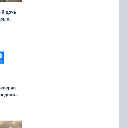
«Я дочь
орые
ть Север»
северян
 родной
екта
»