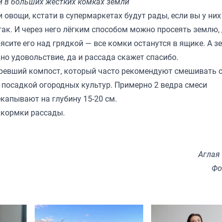
й в больших жестких комках земли
овощи, кстати в супермаркетах будут рады, если вы у них
так. И через него лёгким способом можно просеять землю, 
ясите его над грядкой — все комки останутся в ящике. А з
но удовольствие, да и рассада скажет спасибо.
зревший компост, который часто рекомендуют смешивать 
 посадкой огородных культур. Примерно 2 ведра смеси
капывают на глубину 15-20 см.
дкормки рассады.
Аглая
Фо