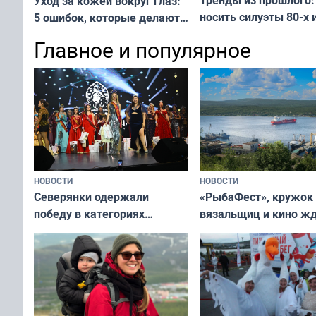
Тренды из прошлого:
Уход за кожей вокруг глаз:
носить силуэты 80-х и
5 ошибок, которые делают
х — как выглядеть
все — как исправить
Главное и популярное
современно и стильн
и вернуть свежий взгляд
переплат
без дорогих средств
НОВОСТИ
НОВОСТИ
«РыбаФест», кружок
Северянки одержали
вязальщиц и кино ж
победу в категориях
мурманчан в эти вы
всероссийского конкурса
«Мисс и Миссис Великая
Русь»