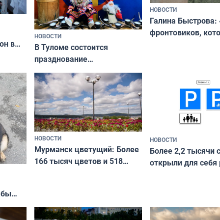
НОВОСТИ
Галина Быстрова: 
фронтовиков, кот
НОВОСТИ
он в
приехали осваива
В Туломе состоится
празднование
Международного дня
коренных народов мира
НОВОСТИ
НОВОСТИ
Мурманск цветущий: Более
Более 2,2 тысячи 
166 тысяч цветов и 518
открыли для себя
вазонов
край в рамках про
«Туризм для своих
жбы