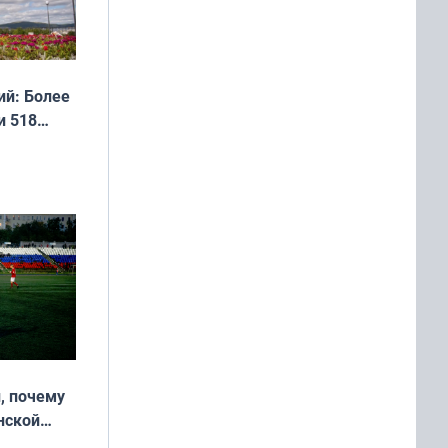
й: Более
и 518
, почему
нской
у остался