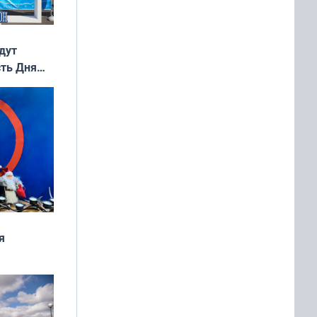
дут
сть Дня
я
дня
 мира