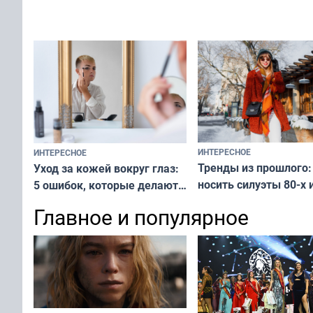
вашу с ним связь
решение от скуки и стресса
у питомца
ИНТЕРЕСНОЕ
ИНТЕРЕСНОЕ
Тренды из прошлого:
Уход за кожей вокруг глаз:
носить силуэты 80-х и
5 ошибок, которые делают
х — как выглядеть
все — как исправить
Главное и популярное
современно и стильн
и вернуть свежий взгляд
переплат
без дорогих средств