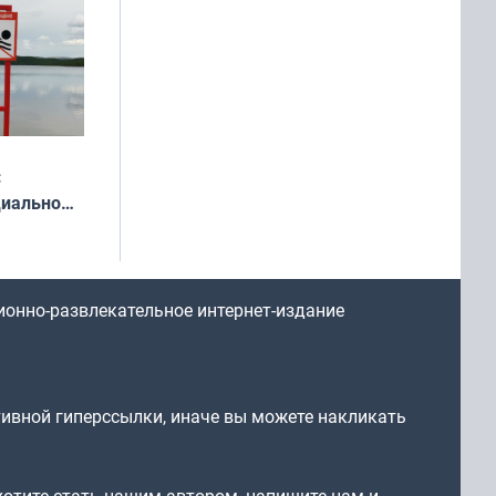
:
циально
ся
мах
ионно-развлекательное интернет-издание
тивной гиперссылки, иначе вы можете накликать