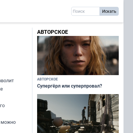
АВТОРСКОЕ
АВТОРСКОЕ
зволит
Супергёрл или суперпровал?
же
го
е можно