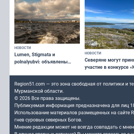
НОВОСТИ
НОВОСТИ
Lumen, Stigmata и
Северяне могут прин
polnalyubvi: объявлены
участие в конкурсе «
хедлайнеры фестиваля
северной границы: ф
«Имандра» в 2026 года
по Печенгскому окру
Region51.com — это зона свободная от политики и 
Мурманской области.
© 2026 Все права защищены.
Публикуемая информация предназначена для лиц 1
Использование материалов размещенных на сайте Re
гнев суровых северных Богов.
Мнение редакции может не всегда совпадать с мне