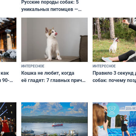
Русские породы собак: 5
не выходят из мо
уникальных питомцев —
выглядеть стильн
национальные сокровища
и актуально в люб
с удивительной историей
и характером
ИНТЕРЕСНОЕ
ИНТЕРЕСНОЕ
Кошка не любит, когда
Правило 3 секунд 
 как
её гладят: 7 главных причин
собак: почему поз
 90-
и как исправить — как найти
ругать за проступ
подход даже к самому
научитесь объясн
о без
независимому питомцу
питомцу всё сразу
криков