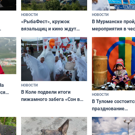
НОВОСТИ
НОВОСТИ
«РыбаФест», кружок
В Мурманске прой
вязальщиц и кино ждут
мероприятия в че
мурманчан в эти выходные
урса
физкультурника
кая
На
НОВОСТИ
В Коле подвели итоги
ся
НОВОСТИ
пижамного забега «Сон в
годно,
В Туломе состоитс
Олимпийскую ночь»
празднование
Международного 
коренных народов