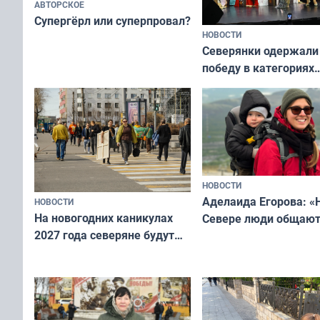
АВТОРСКОЕ
Супергёрл или суперпровал?
НОВОСТИ
Северянки одержали
победу в категориях
всероссийского конк
«Мисс и Миссис Вели
Русь»
НОВОСТИ
Аделаида Егорова: «
НОВОСТИ
На новогодних каникулах
Севере люди общают
2027 года северяне будут
не потому, что это вы
отдыхать 11 дней
а потому что
ты им интересен»