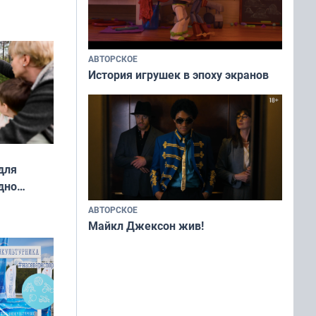
ды — как
о
ой сезон
АВТОРСКОЕ
История игрушек в эпоху экранов
для
дно
ок —
АВТОРСКОЕ
ять
Майкл Джексон жив!
 и без