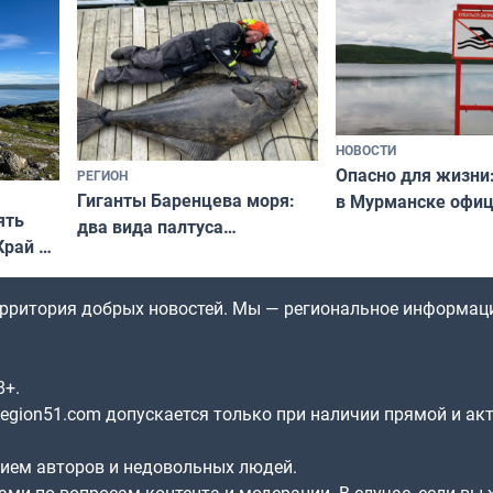
незамеченным
НОВОСТИ
Опасно для жизни
РЕГИОН
Гиганты Баренцева моря:
в Мурманске офи
ять
два вида палтуса
запретили купать
Край у
и их рекордные трофеи
в городских водоё
отогид
гу»
территория добрых новостей. Мы — региональное информац
8+.
gion51.com допускается только при наличии прямой и ак
нием авторов и недовольных людей.