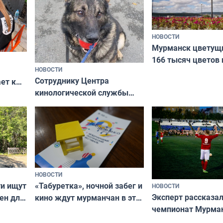
НОВОСТИ
Мурманск цветущи
166 тысяч цветов 
НОВОСТИ
вазонов
Сотруднику Центра
ет к
кинологической службы
ожников
ищут новый дом
НОВОСТИ
ти ищут
«Табуретка», ночной забег и
НОВОСТИ
Эксперт рассказал
ен для
кино ждут мурманчан в эти
чемпионат Мурма
выходные
области по футбол
фильме