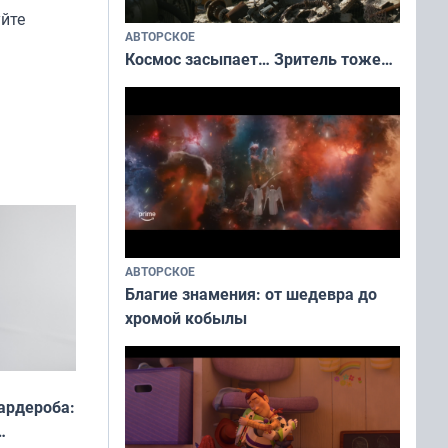
уйте
АВТОРСКОЕ
Космос засыпает… Зритель тоже…
АВТОРСКОЕ
Благие знамения: от шедевра до
хромой кобылы
ардероба: