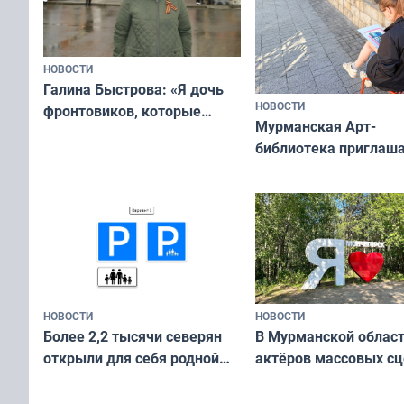
НОВОСТИ
Галина Быстрова: «Я дочь
НОВОСТИ
фронтовиков, которые
Мурманская Арт-
приехали осваивать Север»
библиотека приглаша
сотрудничеству худ
и фотографов
НОВОСТИ
НОВОСТИ
В Мурманской облас
Более 2,2 тысячи северян
актёров массовых сц
открыли для себя родной
съёмок в
край в рамках проекта
короткометражном 
«Туризм для своих»