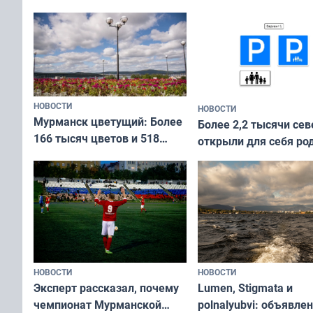
Международного дня
коренных народов мира
НОВОСТИ
НОВОСТИ
Мурманск цветущий: Более
Более 2,2 тысячи сев
166 тысяч цветов и 518
открыли для себя ро
вазонов
край в рамках проек
«Туризм для своих»
НОВОСТИ
НОВОСТИ
Эксперт рассказал, почему
Lumen, Stigmata и
чемпионат Мурманской
polnalyubvi: объявле