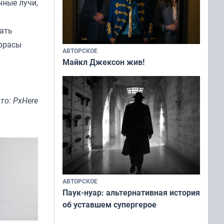
чные лучи,
вать
еррасы
АВТОРСКОЕ
Майкл Джексон жив!
то: PxHere
АВТОРСКОЕ
Паук-нуар: альтернативная история
об уставшем супергерое