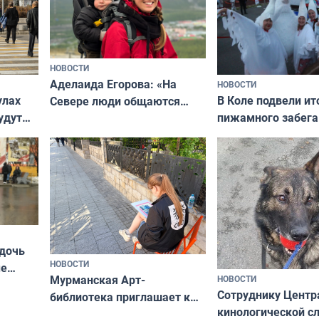
НОВОСТИ
Аделаида Егорова: «На
НОВОСТИ
В Коле подвели ит
улах
Севере люди общаются
пижамного забега
удут
не потому, что это выгодно,
Олимпийскую ноч
а потому что
ты им интересен»
 дочь
НОВОСТИ
ые
Мурманская Арт-
НОВОСТИ
Север»
Сотруднику Центр
библиотека приглашает к
кинологической 
сотрудничеству художников