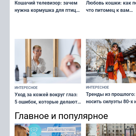
Любовь кошки: как п
Кошачий телевизор: зачем
что питомец к вам
нужна кормушка для птиц
не равнодушен — про
за окном — простое
вашу с ним связь
решение от скуки и стресса
у питомца
ИНТЕРЕСНОЕ
ИНТЕРЕСНОЕ
Тренды из прошлого:
Уход за кожей вокруг глаз:
носить силуэты 80-х и
5 ошибок, которые делают
х — как выглядеть
все — как исправить
Главное и популярное
современно и стильн
и вернуть свежий взгляд
переплат
без дорогих средств