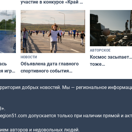
участие в конкурсе «Край у
и их рекордные т
ля
северной границы: фотогид
да
по Печенгскому округу»
АВТОРСКОЕ
Космос засыпает…
НОВОСТИ
ась
Объявлена дата главного
тоже…
ля игры
спортивного события
Заполярья: как зарождался
фестиваль «Гольфстрим»
территория добрых новостей. Мы — региональное информац
8+.
gion51.com допускается только при наличии прямой и ак
нием авторов и недовольных людей.