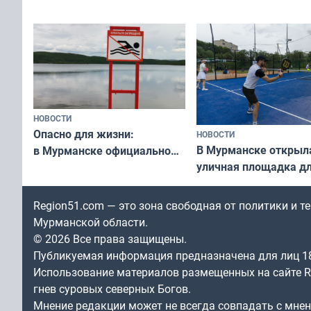
области по футболу остался
хедлайнеры фестива
незамеченным
«Имандра» в 2026 го
НОВОСТИ
Опасно для жизни:
НОВОСТИ
В Мурманске открыл
в Мурманске официально
уличная площадка д
запретили купаться
в падел
в городских водоёмах
Region51.com — это зона свободная от политики и 
Мурманской области.
© 2026 Все права защищены.
Публикуемая информация предназначена для лиц 1
Использование материалов размещенных на сайте Re
гнев суровых северных Богов.
Мнение редакции может не всегда совпадать с мне