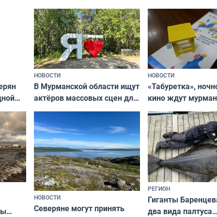
ищут новый дом
и фотографов
НОВОСТИ
НОВОСТИ
В Мурманской области ищут
ерян
«Табуретка», ночн
актёров массовых сцен для
дной
кино ждут мурман
съёмок в
та
выходные
короткометражном фильме
РЕГИОН
НОВОСТИ
Гиганты Баренцев
Северяне могут принять
два вида палтуса
ны