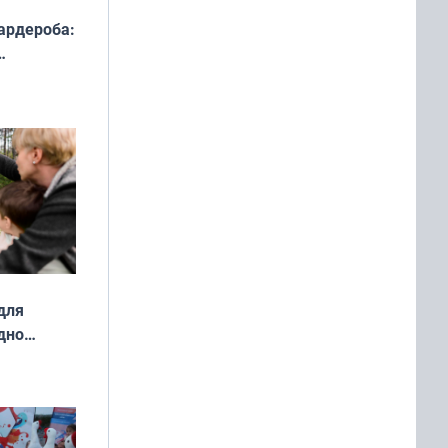
ардероба:
ды — как
о
ой сезон
для
дно
ок —
ять
 и без