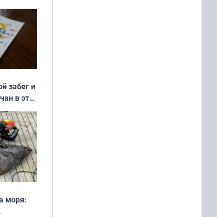
ой забег и
чан в эти
а моря: