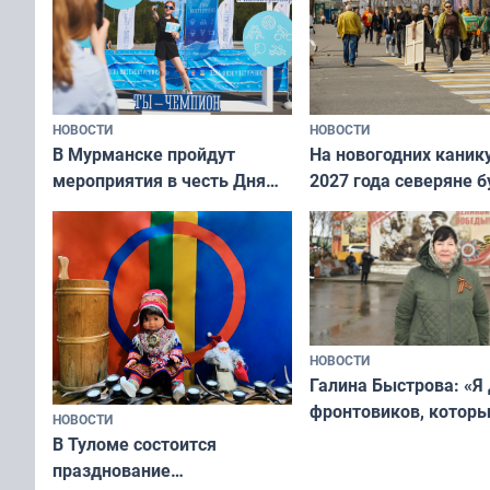
НОВОСТИ
НОВОСТИ
В Мурманске пройдут
На новогодних каник
мероприятия в честь Дня
2027 года северяне б
физкультурника
отдыхать 11 дней
НОВОСТИ
Галина Быстрова: «Я
фронтовиков, котор
НОВОСТИ
приехали осваивать 
В Туломе состоится
празднование