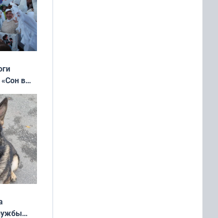
оги
 «Сон в
ь»
а
службы