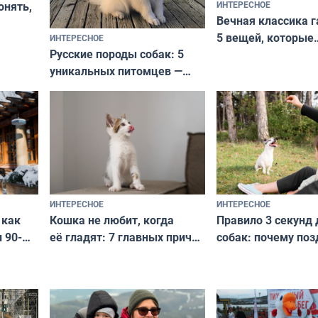
ИНТЕРЕСНОЕ
онять,
Вечная классика г
5 вещей, которые
ИНТЕРЕСНОЕ
верьте
Русские породы собак: 5
не выходят из мо
уникальных питомцев —
выглядеть стильн
национальные сокровища
и актуально в люб
с удивительной историей
и характером
ИНТЕРЕСНОЕ
ИНТЕРЕСНОЕ
Кошка не любит, когда
Правило 3 секунд 
 как
её гладят: 7 главных причин
собак: почему поз
 90-
и как исправить — как найти
ругать за проступ
подход даже к самому
научитесь объясн
о без
независимому питомцу
питомцу всё сразу
криков