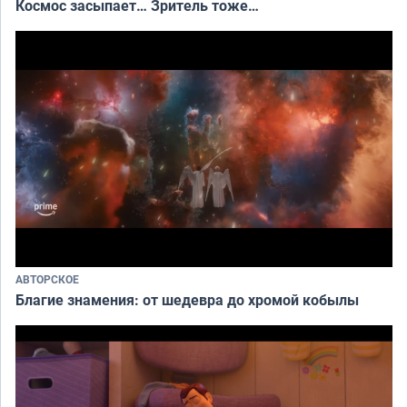
Космос засыпает… Зритель тоже…
АВТОРСКОЕ
Благие знамения: от шедевра до хромой кобылы