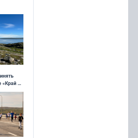
м фильме
ринять
е «Край у
: фотогид
ругу»