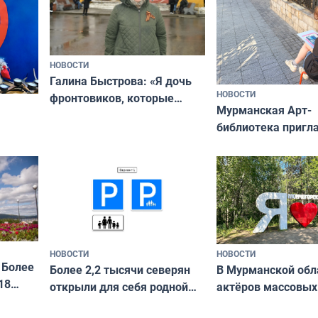
НОВОСТИ
Галина Быстрова: «Я дочь
НОВОСТИ
фронтовиков, которые
Мурманская Арт-
приехали осваивать Север»
библиотека пригл
сотрудничеству х
я
и фотографов
ира
НОВОСТИ
НОВОСТИ
 Более
В Мурманской обл
Более 2,2 тысячи северян
18
актёров массовых
открыли для себя родной
съёмок в
край в рамках проекта