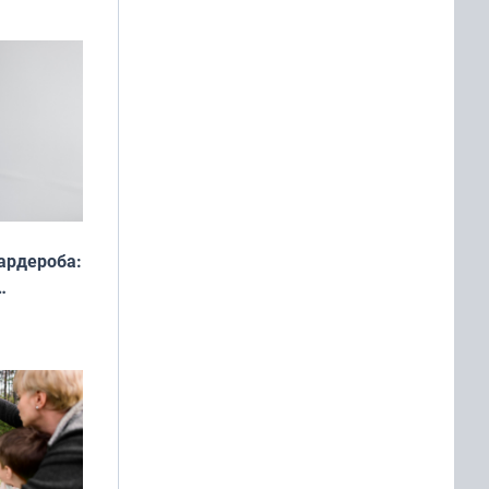
ардероба:
ды — как
о
ой сезон