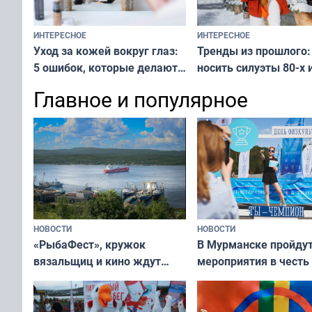
ИНТЕРЕСНОЕ
ИНТЕРЕСНОЕ
Тренды из прошлого:
Уход за кожей вокруг глаз:
носить силуэты 80-х и
5 ошибок, которые делают
х — как выглядеть
все — как исправить
Главное и популярное
современно и стильн
и вернуть свежий взгляд
переплат
без дорогих средств
НОВОСТИ
НОВОСТИ
«РыбаФест», кружок
В Мурманске пройду
вязальщиц и кино ждут
мероприятия в честь
мурманчан в эти выходные
физкультурника