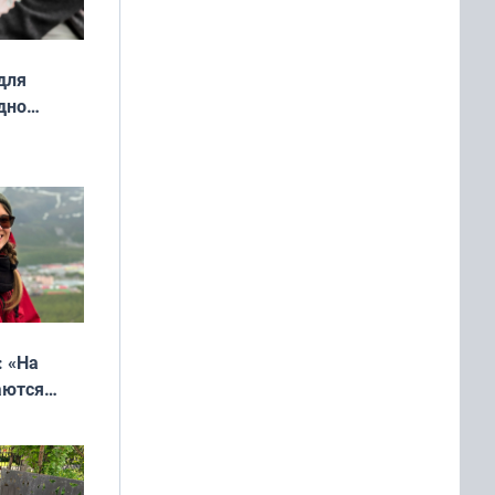
для
дно
ок —
ять
 и без
: «На
аются
 выгодно,