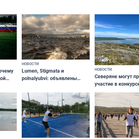
короткометражно
«Туризм для своих»
НОВОСТИ
НОВОСТИ
почему
Lumen, Stigmata и
Северяне могут п
ой
polnalyubvi: объявлены
участие в конкурс
стался
хедлайнеры фестиваля
северной границы
«Имандра» в 2026 года
по Печенгскому ок