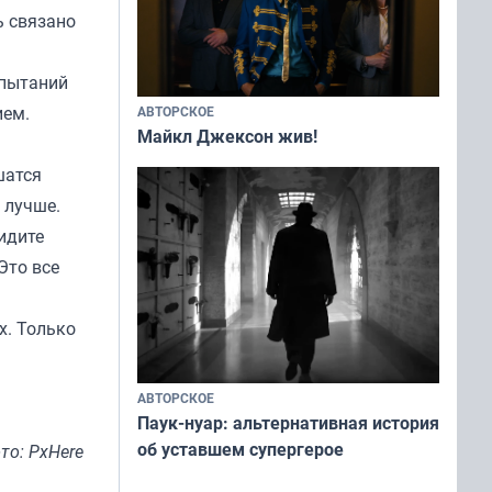
ь связано
спытаний
ием.
АВТОРСКОЕ
Майкл Джексон жив!
шатся
 лучше.
идите
Это все
х. Только
АВТОРСКОЕ
Паук-нуар: альтернативная история
об уставшем супергерое
то: PxHere