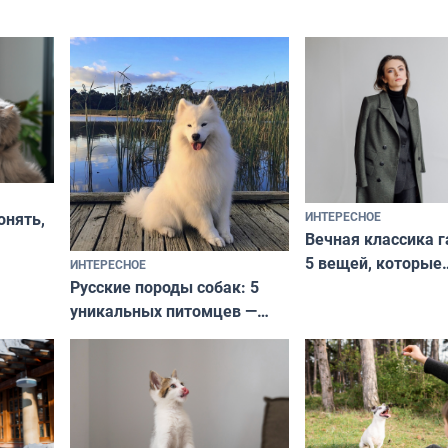
ИНТЕРЕСНОЕ
онять,
Вечная классика г
5 вещей, которые
ИНТЕРЕСНОЕ
верьте
Русские породы собак: 5
не выходят из мо
уникальных питомцев —
выглядеть стильн
национальные сокровища
и актуально в люб
с удивительной историей
и характером