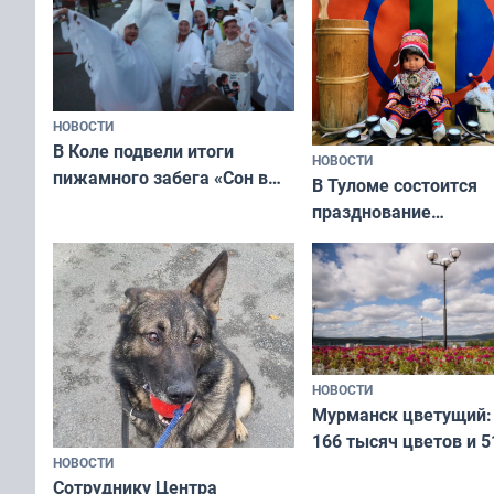
НОВОСТИ
В Коле подвели итоги
НОВОСТИ
пижамного забега «Сон в
В Туломе состоится
Олимпийскую ночь»
празднование
Международного дн
коренных народов м
НОВОСТИ
Мурманск цветущий:
166 тысяч цветов и 5
НОВОСТИ
вазонов
Сотруднику Центра