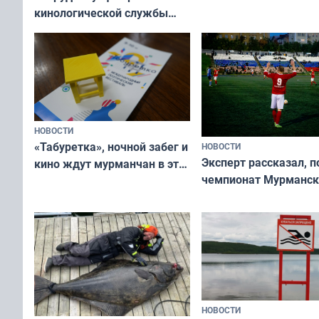
кинологической службы
ищут новый дом
НОВОСТИ
«Табуретка», ночной забег и
НОВОСТИ
Эксперт рассказал, 
кино ждут мурманчан в эти
чемпионат Мурманск
выходные
области по футболу о
незамеченным
НОВОСТИ