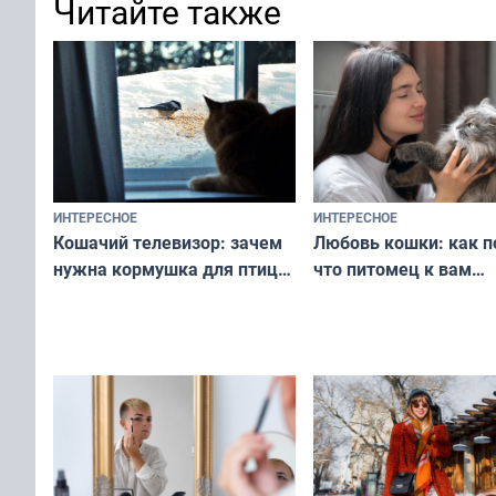
Читайте также
ИНТЕРЕСНОЕ
ИНТЕРЕСНОЕ
Любовь кошки: как п
Кошачий телевизор: зачем
что питомец к вам
нужна кормушка для птиц
не равнодушен — про
за окном — простое
вашу с ним связь
решение от скуки и стресса
у питомца