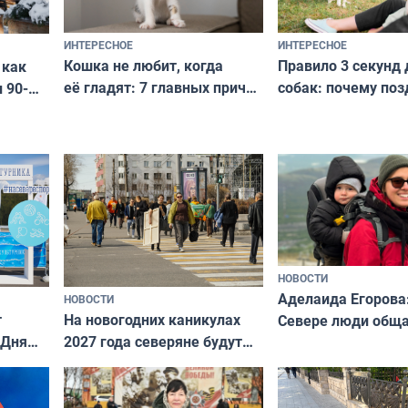
ИНТЕРЕСНОЕ
ИНТЕРЕСНОЕ
Кошка не любит, когда
Правило 3 секунд 
 как
её гладят: 7 главных причин
собак: почему поз
 90-
и как исправить — как найти
ругать за проступ
подход даже к самому
научитесь объясн
о без
независимому питомцу
питомцу всё сразу
криков
НОВОСТИ
Аделаида Егорова
НОВОСТИ
т
На новогодних каникулах
Севере люди общ
 Дня
2027 года северяне будут
не потому, что это
отдыхать 11 дней
а потому что
ты им интересен»