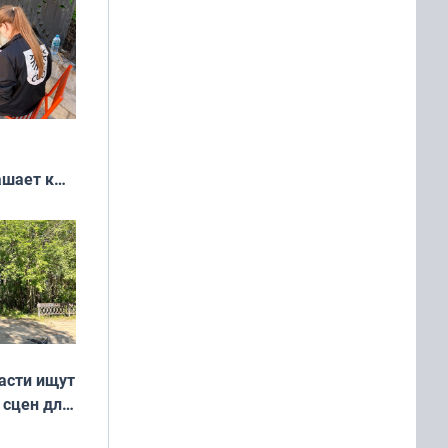
ашает к
удожников
асти ищут
 сцен для