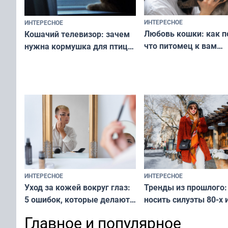
ИНТЕРЕСНОЕ
ИНТЕРЕСНОЕ
Любовь кошки: как п
Кошачий телевизор: зачем
что питомец к вам
нужна кормушка для птиц
не равнодушен — про
за окном — простое
вашу с ним связь
решение от скуки и стресса
у питомца
ИНТЕРЕСНОЕ
ИНТЕРЕСНОЕ
Тренды из прошлого:
Уход за кожей вокруг глаз:
носить силуэты 80-х и
5 ошибок, которые делают
х — как выглядеть
все — как исправить
Главное и популярное
современно и стильн
и вернуть свежий взгляд