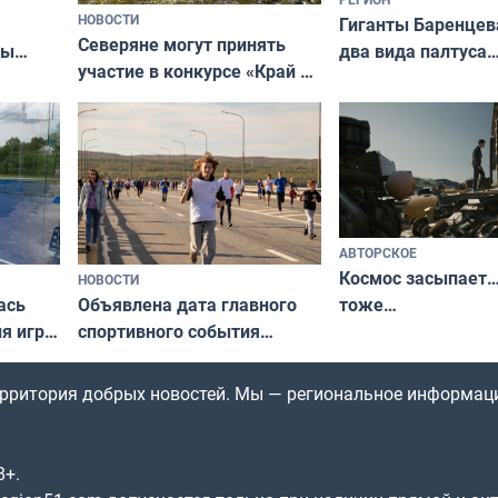
НОВОСТИ
Гиганты Баренцев
Северяне могут принять
два вида палтуса
ны
участие в конкурсе «Край у
и их рекордные т
ля
северной границы: фотогид
да
по Печенгскому округу»
АВТОРСКОЕ
Космос засыпает…
НОВОСТИ
ась
Объявлена дата главного
тоже…
ля игры
спортивного события
Заполярья: как зарождался
фестиваль «Гольфстрим»
территория добрых новостей. Мы — региональное информац
8+.