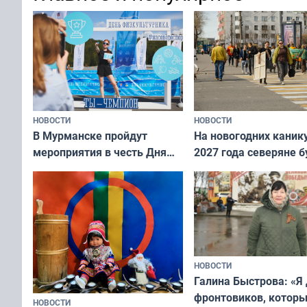
переплат
без дорогих средств
НОВОСТИ
НОВОСТИ
В Мурманске пройдут
На новогодних каник
мероприятия в честь Дня
2027 года северяне б
физкультурника
отдыхать 11 дней
НОВОСТИ
Галина Быстрова: «Я
фронтовиков, котор
НОВОСТИ