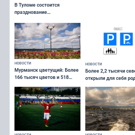
приехали осваивать 
В Туломе состоится
празднование
Международного дня
коренных народов мира
НОВОСТИ
НОВОСТИ
Мурманск цветущий: Более
Более 2,2 тысячи сев
166 тысяч цветов и 518
открыли для себя ро
вазонов
край в рамках проек
«Туризм для своих»
НОВОСТИ
НОВОСТИ