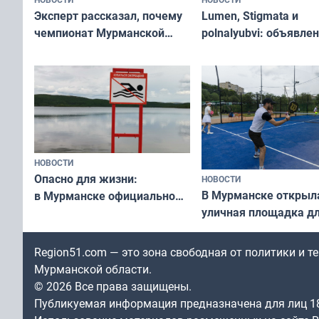
Эксперт рассказал, почему
Lumen, Stigmata и
чемпионат Мурманской
polnalyubvi: объявле
области по футболу остался
хедлайнеры фестива
незамеченным
«Имандра» в 2026 го
НОВОСТИ
Опасно для жизни:
НОВОСТИ
В Мурманске открыл
в Мурманске официально
уличная площадка д
запретили купаться
в падел
в городских водоёмах
Region51.com — это зона свободная от политики и 
Мурманской области.
© 2026 Все права защищены.
Публикуемая информация предназначена для лиц 1