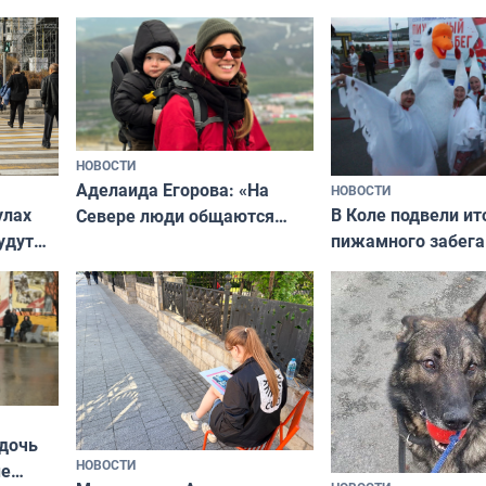
независимому питомцу
питомцу всё сразу
криков
НОВОСТИ
Аделаида Егорова: «На
НОВОСТИ
В Коле подвели ит
улах
Севере люди общаются
пижамного забега
удут
не потому, что это выгодно,
Олимпийскую ноч
а потому что
ты им интересен»
 дочь
НОВОСТИ
ые