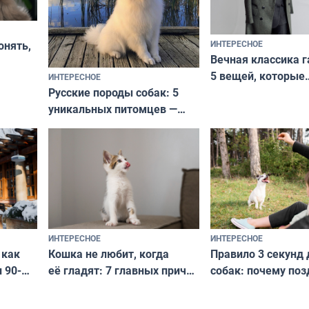
ИНТЕРЕСНОЕ
онять,
Вечная классика г
5 вещей, которые
ИНТЕРЕСНОЕ
верьте
Русские породы собак: 5
не выходят из мо
уникальных питомцев —
выглядеть стильн
национальные сокровища
и актуально в люб
с удивительной историей
и характером
ИНТЕРЕСНОЕ
ИНТЕРЕСНОЕ
Кошка не любит, когда
Правило 3 секунд 
 как
её гладят: 7 главных причин
собак: почему поз
 90-
и как исправить — как найти
ругать за проступ
подход даже к самому
научитесь объясн
о без