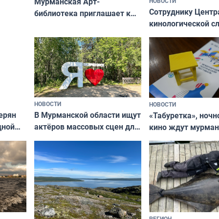
Мурманская Арт-
НОВОСТИ
Север»
Сотруднику Центр
библиотека приглашает к
кинологической 
сотрудничеству художников
ищут новый дом
и фотографов
НОВОСТИ
НОВОСТИ
В Мурманской области ищут
ерян
«Табуретка», ночн
актёров массовых сцен для
дной
кино ждут мурман
съёмок в
та
выходные
короткометражном фильме
РЕГИОН