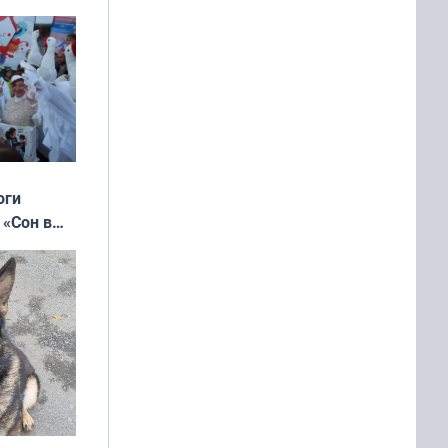
 и без
оги
 «Сон в
ь»