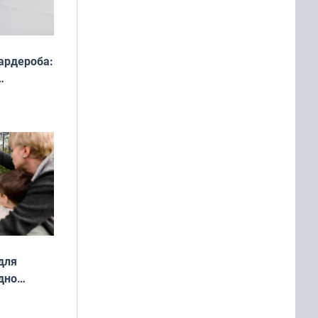
ардероба:
ды — как
о
ой сезон
для
дно
ок —
ять