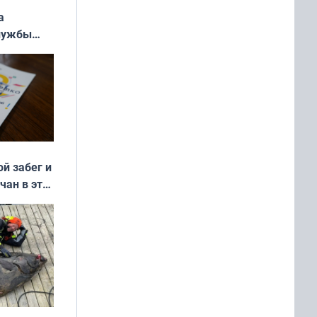
а
службы
ой забег и
чан в эти