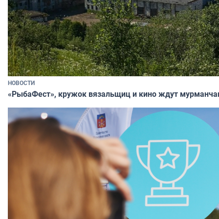
НОВОСТИ
«РыбаФест», кружок вязальщиц и кино ждут мурманча