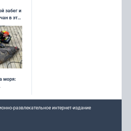
ой забег и
чан в эти
а моря:
рофеи
ионно-развлекательное интернет-издание