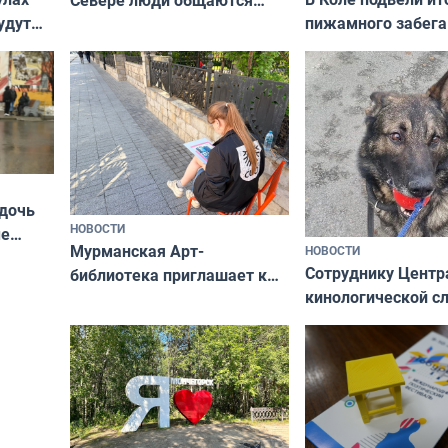
пижамного забега
удут
не потому, что это выгодно,
Олимпийскую ноч
а потому что
ты им интересен»
 дочь
НОВОСТИ
ые
Мурманская Арт-
НОВОСТИ
Север»
Сотруднику Центр
библиотека приглашает к
кинологической 
сотрудничеству художников
ищут новый дом
и фотографов