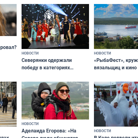
независимому питомцу
питомцу всё сразу
криков
провал?
НОВОСТИ
НОВОСТИ
«РыбаФест», кру
Северянки одержали
вязальщиц и кино
победу в категориях
мурманчан в эти 
всероссийского конкурса
«Мисс и Миссис Великая
Русь»
НОВОСТИ
Аделаида Егорова: «На
НОВОСТИ
В Коле подвели ит
улах
Севере люди общаются