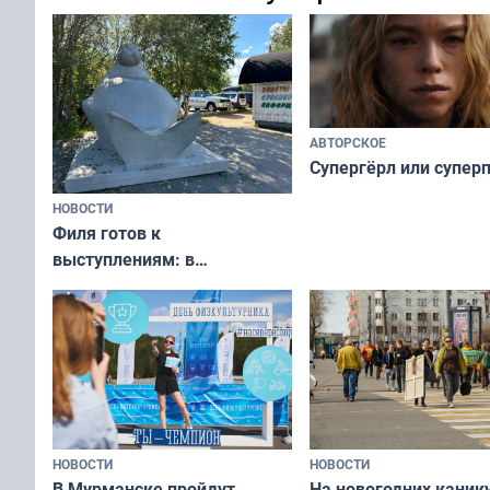
переплат
без дорогих средств
АВТОРСКОЕ
Супергёрл или супер
НОВОСТИ
Филя готов к
выступлениям: в
мурманском океанариуме
рассказали о состоянии
тюленей
НОВОСТИ
НОВОСТИ
В Мурманске пройдут
На новогодних каник