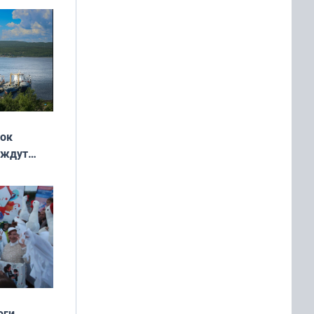
 и без
жок
 ждут
выходные
оги