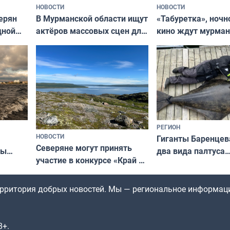
НОВОСТИ
НОВОСТИ
В Мурманской области ищут
ерян
«Табуретка», ночн
актёров массовых сцен для
дной
кино ждут мурман
съёмок в
та
выходные
короткометражном фильме
РЕГИОН
НОВОСТИ
Гиганты Баренцев
Северяне могут принять
два вида палтуса
ны
участие в конкурсе «Край у
и их рекордные т
ля
северной границы: фотогид
да
по Печенгскому округу»
территория добрых новостей. Мы — региональное информац
8+.