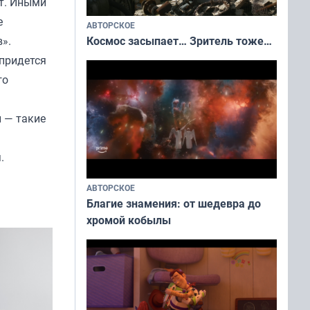
ят. Иными
е
АВТОРСКОЕ
Космос засыпает… Зритель тоже…
».
придется
го
 — такие
.
АВТОРСКОЕ
Благие знамения: от шедевра до
хромой кобылы