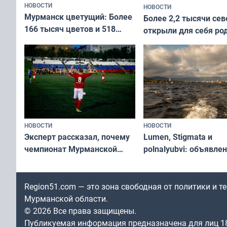
НОВОСТИ
НОВОСТИ
Мурманск цветущий: Более
Более 2,2 тысячи сев
166 тысяч цветов и 518
открыли для себя ро
вазонов
край в рамках проек
«Туризм для своих»
НОВОСТИ
НОВОСТИ
Эксперт рассказал, почему
Lumen, Stigmata и
чемпионат Мурманской
polnalyubvi: объявле
области по футболу остался
хедлайнеры фестива
незамеченным
«Имандра» в 2026 го
Region51.com — это зона свободная от политики и 
Мурманской области.
© 2026 Все права защищены.
Публикуемая информация предназначена для лиц 1