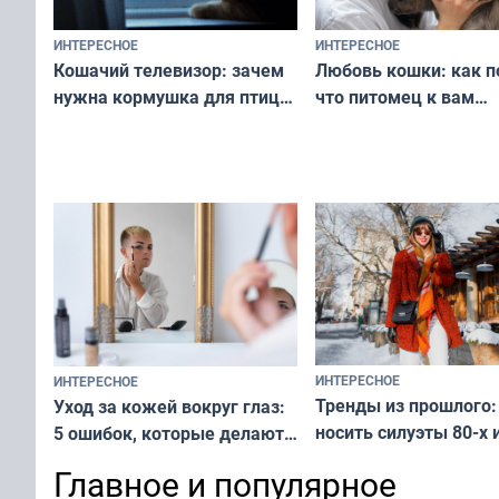
ИНТЕРЕСНОЕ
ИНТЕРЕСНОЕ
Любовь кошки: как п
Кошачий телевизор: зачем
что питомец к вам
нужна кормушка для птиц
не равнодушен — про
за окном — простое
вашу с ним связь
решение от скуки и стресса
у питомца
ИНТЕРЕСНОЕ
ИНТЕРЕСНОЕ
Тренды из прошлого:
Уход за кожей вокруг глаз:
носить силуэты 80-х и
5 ошибок, которые делают
х — как выглядеть
все — как исправить
Главное и популярное
современно и стильн
и вернуть свежий взгляд