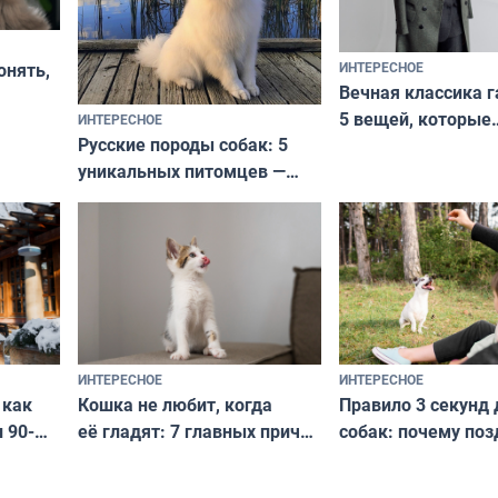
ИНТЕРЕСНОЕ
онять,
Вечная классика г
5 вещей, которые
ИНТЕРЕСНОЕ
верьте
Русские породы собак: 5
не выходят из мо
уникальных питомцев —
выглядеть стильн
национальные сокровища
и актуально в люб
с удивительной историей
и характером
ИНТЕРЕСНОЕ
ИНТЕРЕСНОЕ
Кошка не любит, когда
Правило 3 секунд 
 как
её гладят: 7 главных причин
собак: почему поз
 90-
и как исправить — как найти
ругать за проступ
подход даже к самому
научитесь объясн
о без