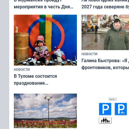
мероприятия в честь Дня
2027 года северяне б
физкультурника
отдыхать 11 дней
НОВОСТИ
Галина Быстрова: «Я
фронтовиков, котор
НОВОСТИ
приехали осваивать 
В Туломе состоится
празднование
Международного дня
коренных народов мира