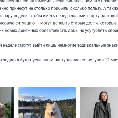
аже небольшой автомобиль, если финансы вам это позвол
анно принесут не столько прибыль, сколько пользу. А такж
пару недель, чтобы иметь перед глазами «карту расходов
совую ситуацию — могут всплыть старые долги, которые 
ких новых денежных обязательств, дабы не усугублять свое
й неделе смогут выйти лишь немногие зодиакальные знаки
ов зодиака будет успешным наступление полнолуния 12 мая