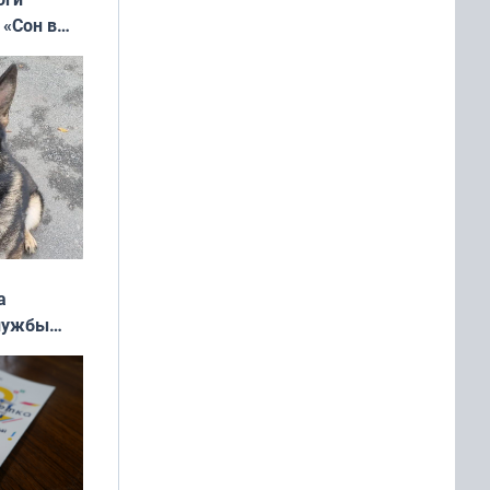
 «Сон в
ь»
а
службы