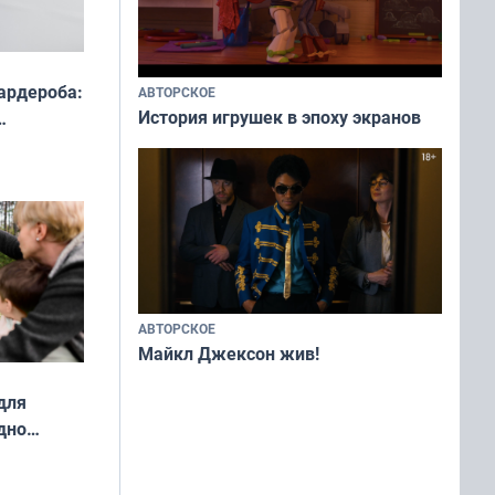
ардероба:
АВТОРСКОЕ
История игрушек в эпоху экранов
ды — как
о
ой сезон
АВТОРСКОЕ
Майкл Джексон жив!
для
дно
ок —
ять