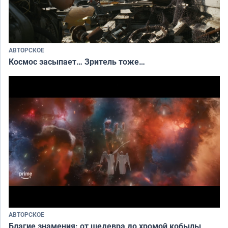
АВТОРСКОЕ
Космос засыпает… Зритель тоже…
АВТОРСКОЕ
Благие знамения: от шедевра до хромой кобылы