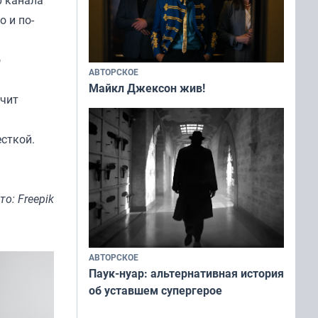
 и по-
о
АВТОРСКОЕ
Майкл Джексон жив!
ечит
есткой.
то: Freepik
АВТОРСКОЕ
Паук-нуар: альтернативная история
об уставшем супергерое