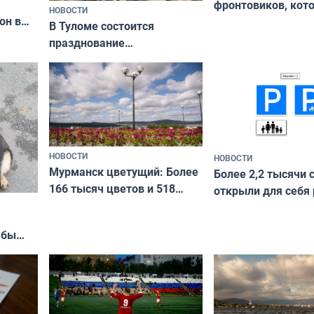
фронтовиков, кот
НОВОСТИ
он в
приехали осваива
В Туломе состоится
празднование
Международного дня
коренных народов мира
НОВОСТИ
НОВОСТИ
Мурманск цветущий: Более
Более 2,2 тысячи 
166 тысяч цветов и 518
открыли для себя
вазонов
край в рамках про
«Туризм для своих
жбы