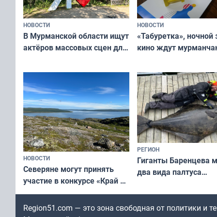
НОВОСТИ
НОВОСТИ
В Мурманской области ищут
«Табуретка», ночной 
актёров массовых сцен для
кино ждут мурманчан
съёмок в
выходные
короткометражном фильме
РЕГИОН
НОВОСТИ
Гиганты Баренцева м
Северяне могут принять
два вида палтуса
участие в конкурсе «Край у
и их рекордные троф
северной границы: фотогид
по Печенгскому округу»
Region51.com — это зона свободная от политики и 