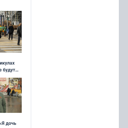
ять
 и без
никулах
е будут
«Я дочь