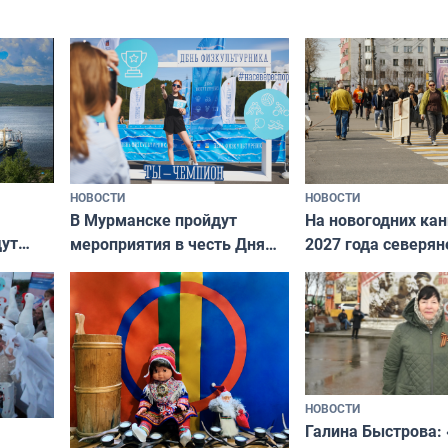
подход даже к самому
научитесь объясн
о без
независимому питомцу
питомцу всё сразу
криков
НОВОСТИ
НОВОСТИ
В Мурманске пройдут
На новогодних ка
дут
мероприятия в честь Дня
2027 года северян
ходные
физкультурника
отдыхать 11 дней
НОВОСТИ
Галина Быстрова: 