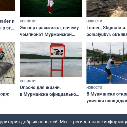
забег и
НОВОСТИ
НОВОСТИ
Эксперт рассказал, почему
Lumen, Stigmata и
 в эти
чемпионат Мурманской
polnalyubvi: объя
области по футболу остался
хедлайнеры фест
незамеченным
«Имандра» в 2026 
НОВОСТИ
Опасно для жизни:
НОВОСТИ
оря:
В Мурманске отк
в Мурманске официально
уличная площадка
запретили купаться
еи
в падел
в городских водоёмах
территория добрых новостей. Мы — региональное информац