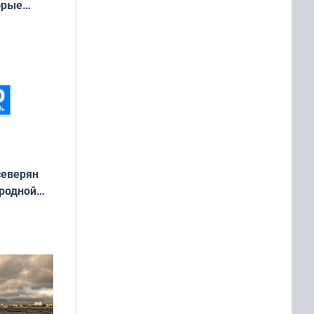
орые
ть Север»
северян
 родной
екта
»