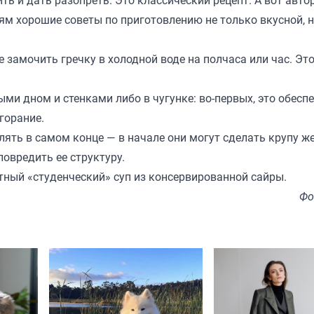
м хорошие советы по приготовлению не только вкусной, но
 замочить гречку в холодной воде на полчаса или час. Эт
ыми дном и стенками либо в чугунке: во-первых, это обесп
горание.
влять в самом конце — в начале они могут сделать крупу ж
повредить ее структуру.
сытный «студенческий» суп из консервированной сайры.
Фо