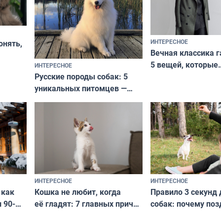
ИНТЕРЕСНОЕ
онять,
Вечная классика г
5 вещей, которые
ИНТЕРЕСНОЕ
верьте
Русские породы собак: 5
не выходят из мо
уникальных питомцев —
выглядеть стильн
национальные сокровища
и актуально в люб
с удивительной историей
и характером
ИНТЕРЕСНОЕ
ИНТЕРЕСНОЕ
Кошка не любит, когда
Правило 3 секунд 
 как
её гладят: 7 главных причин
собак: почему поз
 90-
и как исправить — как найти
ругать за проступ