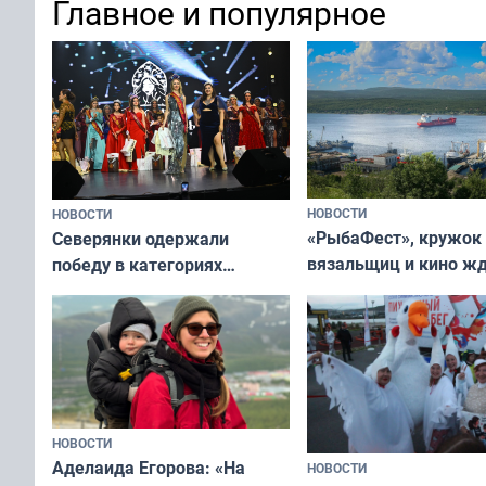
Главное и популярное
современно и стильн
и вернуть свежий взгляд
переплат
без дорогих средств
НОВОСТИ
НОВОСТИ
«РыбаФест», кружок
Северянки одержали
вязальщиц и кино ж
победу в категориях
мурманчан в эти вы
всероссийского конкурса
«Мисс и Миссис Великая
Русь»
НОВОСТИ
Аделаида Егорова: «На
НОВОСТИ