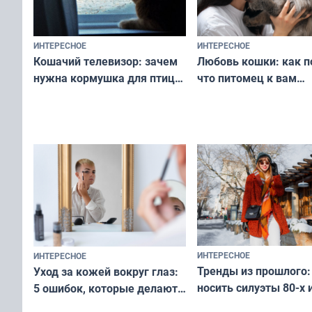
ИНТЕРЕСНОЕ
ИНТЕРЕСНОЕ
Любовь кошки: как п
Кошачий телевизор: зачем
что питомец к вам
нужна кормушка для птиц
не равнодушен — про
за окном — простое
вашу с ним связь
решение от скуки и стресса
у питомца
ИНТЕРЕСНОЕ
ИНТЕРЕСНОЕ
Тренды из прошлого:
Уход за кожей вокруг глаз:
носить силуэты 80-х и
5 ошибок, которые делают
х — как выглядеть
все — как исправить