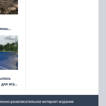
влены
иваля
года
рылась
 для игры
ионно-развлекательное интернет-издание