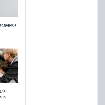
ардероба:
ды — как
о
ой сезон
для
дно
ок —