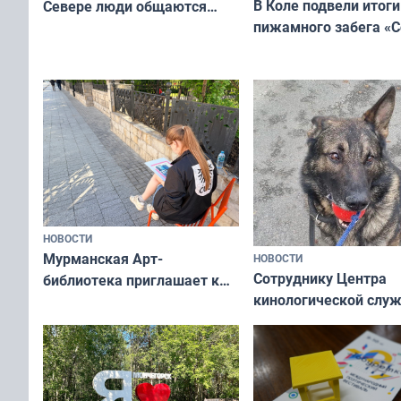
В Коле подвели итоги
Севере люди общаются
пижамного забега «С
не потому, что это выгодно,
Олимпийскую ночь»
а потому что
ты им интересен»
НОВОСТИ
Мурманская Арт-
НОВОСТИ
Сотруднику Центра
библиотека приглашает к
кинологической слу
сотрудничеству художников
ищут новый дом
и фотографов