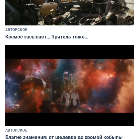
АВТОРСКОЕ
Космос засыпает… Зритель тоже…
АВТОРСКОЕ
Благие знамения: от шедевра до хромой кобылы