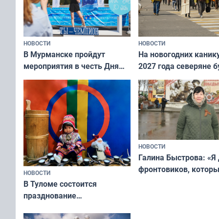
НОВОСТИ
НОВОСТИ
В Мурманске пройдут
На новогодних каник
мероприятия в честь Дня
2027 года северяне б
физкультурника
отдыхать 11 дней
НОВОСТИ
Галина Быстрова: «Я
фронтовиков, котор
НОВОСТИ
приехали осваивать 
В Туломе состоится
празднование
Международного дня