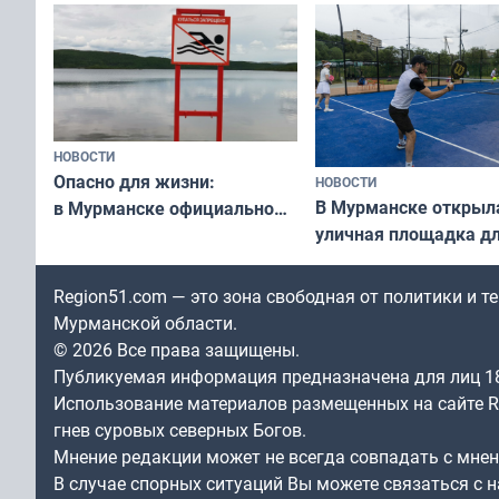
незамеченным
«Имандра» в 2026 го
НОВОСТИ
Опасно для жизни:
НОВОСТИ
В Мурманске открыл
в Мурманске официально
уличная площадка д
запретили купаться
в падел
в городских водоёмах
Region51.com — это зона свободная от политики и 
Мурманской области.
© 2026 Все права защищены.
Публикуемая информация предназначена для лиц 1
Использование материалов размещенных на сайте Re
гнев суровых северных Богов.
Мнение редакции может не всегда совпадать с мне
В случае спорных ситуаций Вы можете связаться с н