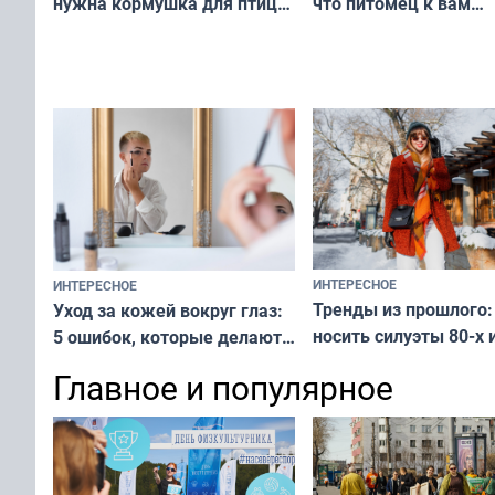
что питомец к вам
нужна кормушка для птиц
не равнодушен — про
за окном — простое
вашу с ним связь
решение от скуки и стресса
у питомца
ИНТЕРЕСНОЕ
ИНТЕРЕСНОЕ
Тренды из прошлого:
Уход за кожей вокруг глаз:
носить силуэты 80-х и
5 ошибок, которые делают
х — как выглядеть
все — как исправить
Главное и популярное
современно и стильн
и вернуть свежий взгляд
переплат
без дорогих средств