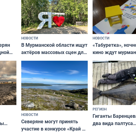
НОВОСТИ
НОВОСТИ
В Мурманской области ищут
ерян
«Табуретка», ночн
актёров массовых сцен для
дной
кино ждут мурман
съёмок в
та
выходные
короткометражном фильме
РЕГИОН
НОВОСТИ
Гиганты Баренцев
Северяне могут принять
два вида палтуса
ны
участие в конкурсе «Край у
и их рекордные т
ля