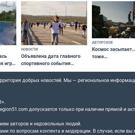
северной границы: фотогид
да
по Печенгскому округу»
АВТОРСКОЕ
Космос засыпает…
НОВОСТИ
ась
Объявлена дата главного
тоже…
ля игры
спортивного события
Заполярья: как зарождался
фестиваль «Гольфстрим»
территория добрых новостей. Мы — региональное информац
8+.
gion51.com допускается только при наличии прямой и ак
нием авторов и недовольных людей.
ами по вопросам контента и модерации. В случае, если вы