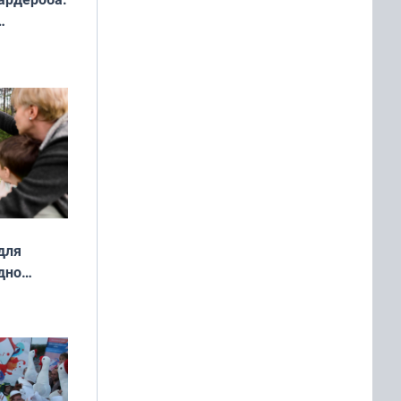
ды — как
о
ой сезон
для
дно
ок —
ять
 и без