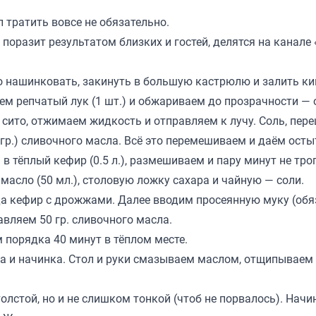
 тратить вовсе не обязательно.
оразит результатом близких и гостей, делятся на канале 
ко нашинковать, закинуть в большую кастрюлю и залить к
ем репчатый лук (1 шт.) и обжариваем до прозрачности — 
ито, отжимаем жидкость и отправляем к лучу. Соль, пере
 гр.) сливочного масла. Всё это перемешиваем и даём осты
 в тёплый кефир (0.5 л.), размешиваем и пару минут не тро
масло (50 мл.), столовую ложку сахара и чайную — соли.
а кефир с дрожжами. Далее вводим просеянную муку (обя
авляем 50 гр. сливочного масла.
 порядка 40 минут в тёплом месте.
ыла и начинка. Стол и руки смазываем маслом, отщипываем
лстой, но и не слишком тонкой (чтоб не порвалось). Начи