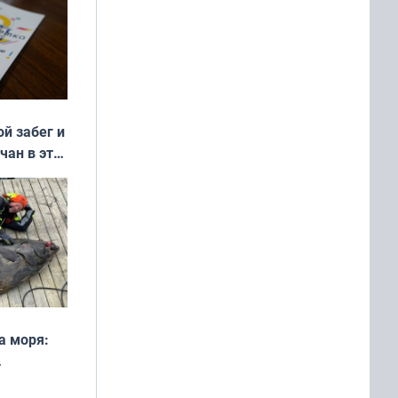
ой забег и
чан в эти
а моря:
рофеи