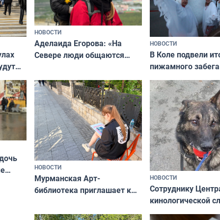
НОВОСТИ
Аделаида Егорова: «На
НОВОСТИ
В Коле подвели ит
улах
Севере люди общаются
пижамного забега
удут
не потому, что это выгодно,
Олимпийскую ноч
а потому что
ты им интересен»
 дочь
НОВОСТИ
ые
Мурманская Арт-
НОВОСТИ
Север»
Сотруднику Центр
библиотека приглашает к
кинологической 
сотрудничеству художников
ищут новый дом
и фотографов