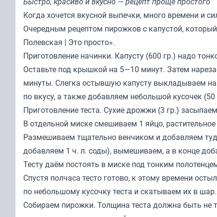
Быстро, красиво и вкусно — рецепт проще простого
Когда хочется вкусной выпечки, много времени и сил
Очередным рецептом пирожков с капустой, который п
Полевская | Это просто
».
Приготовление начинки. Капусту (600 гр.) надо тон
Оставьте под крышкой на 5—10 минут. Затем нареза
минуты. Слегка остывшую капусту выкладываем на с
по вкусу, а также добавляем небольшой кусочек (50
Приготовление теста. Сухие дрожжи (3 гр.) засыпаем
В отдельной миске смешиваем 1 яйцо, растительное 
Размешиваем тщательно венчиком и добавляем туд
добавляем 1 ч. л. соды), вымешиваем, а в конце доб
Тесту даём постоять в миске под тонким полотенцем
Спустя полчаса тесто готово, к этому времени ост
по небольшому кусочку теста и скатываем их в шар.
Собираем пирожки. Толщина теста должна быть не то