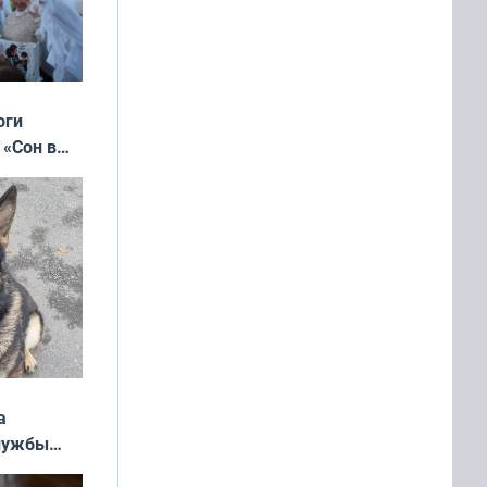
оги
 «Сон в
ь»
а
службы