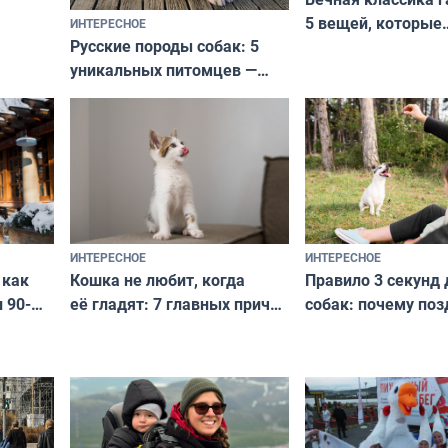
5 вещей, которые
ИНТЕРЕСНОЕ
верьте
Русские породы собак: 5
не выходят из мо
уникальных питомцев —
выглядеть стильн
национальные сокровища
и актуально в люб
с удивительной историей
и характером
ИНТЕРЕСНОЕ
ИНТЕРЕСНОЕ
Кошка не любит, когда
Правило 3 секунд 
 как
её гладят: 7 главных причин
собак: почему поз
 90-
и как исправить — как найти
ругать за проступ
подход даже к самому
научитесь объясн
о без
независимому питомцу
питомцу всё сразу
криков