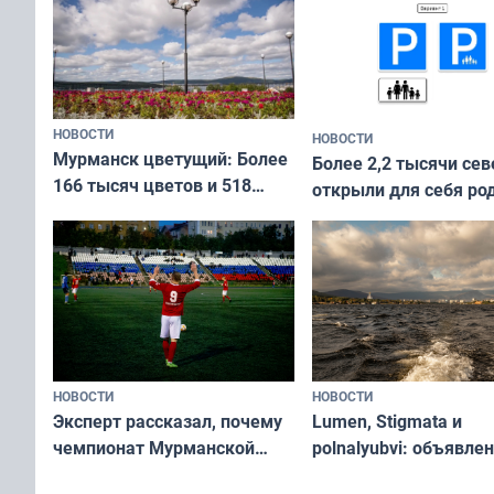
коренных народов мира
НОВОСТИ
НОВОСТИ
Мурманск цветущий: Более
Более 2,2 тысячи сев
166 тысяч цветов и 518
открыли для себя ро
вазонов
край в рамках проек
«Туризм для своих»
НОВОСТИ
НОВОСТИ
Эксперт рассказал, почему
Lumen, Stigmata и
чемпионат Мурманской
polnalyubvi: объявле
области по футболу остался
хедлайнеры фестива