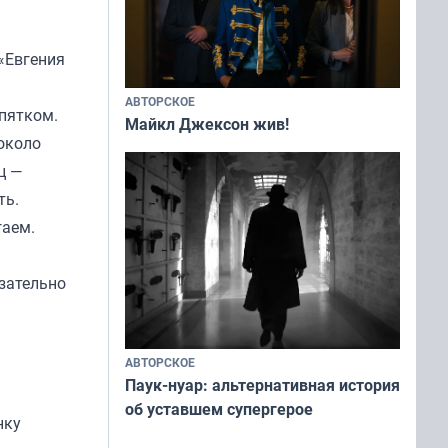
«
Евгения
АВТОРСКОЕ
ипятком.
Майкл Джексон жив!
около
ц —
ть.
гаем.
зательно
АВТОРСКОЕ
Паук-нуар: альтернативная история
об уставшем супергерое
нку