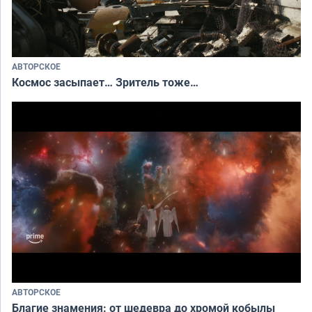
АВТОРСКОЕ
Космос засыпает… Зритель тоже…
АВТОРСКОЕ
Благие знамения: от шедевра до хромой кобылы