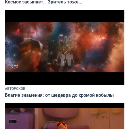
Космос засыпает… Зритель тоже…
АВТОРСКОЕ
Благие знамения: от шедевра до хромой кобылы