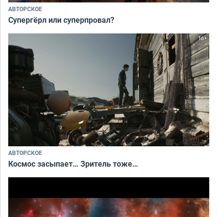
АВТОРСКОЕ
Супергёрл или суперпровал?
АВТОРСКОЕ
Космос засыпает… Зритель тоже…