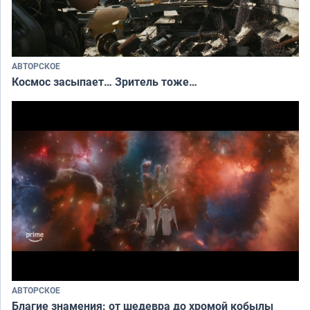
АВТОРСКОЕ
Космос засыпает… Зритель тоже…
АВТОРСКОЕ
Благие знамения: от шедевра до хромой кобылы