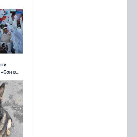
ять
 и без
оги
 «Сон в
ь»