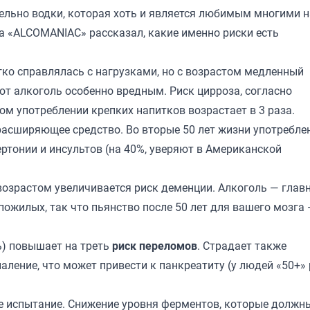
тельно водки, которая хоть и является любимым многими 
ла
«ALCOMANIAC»
рассказал, какие именно риски есть
егко справлялась с нагрузками, но с возрастом медленный
т алкоголь особенно вредным. Риск цирроза, согласно
ом употреблении крепких напитков возрастает в 3 раза.
орасширяющее средство. Во вторые 50 лет жизни употребле
тонии и инсультов (на 40%, уверяют в Американской
 возрастом увеличивается риск деменции. Алкоголь — глав
пожилых, так что пьянство после 50 лет для вашего мозга 
ь) повышает на треть
риск переломов
. Страдает также
ление, что может привести к панкреатиту (у людей «50+»
 испытание. Снижение уровня ферментов, которые должн