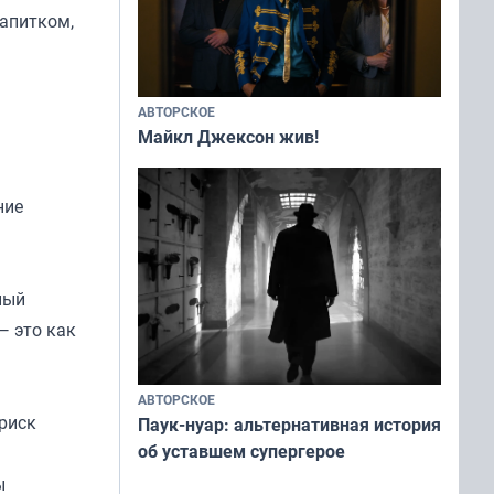
напитком,
АВТОРСКОЕ
Майкл Джексон жив!
ние
ный
— это как
АВТОРСКОЕ
 риск
Паук-нуар: альтернативная история
об уставшем супергерое
ы