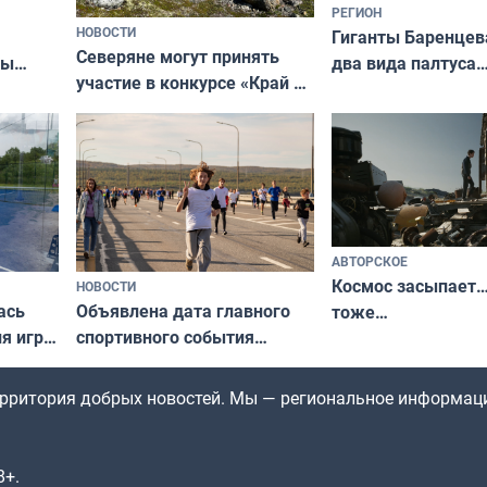
РЕГИОН
НОВОСТИ
Гиганты Баренцев
Северяне могут принять
два вида палтуса
ны
участие в конкурсе «Край у
и их рекордные т
ля
северной границы: фотогид
да
по Печенгскому округу»
АВТОРСКОЕ
Космос засыпает…
НОВОСТИ
ась
Объявлена дата главного
тоже…
ля игры
спортивного события
Заполярья: как зарождался
фестиваль «Гольфстрим»
территория добрых новостей. Мы — региональное информац
8+.