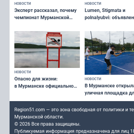
НОВОСТИ
НОВОСТИ
Эксперт рассказал, почему
Lumen, Stigmata и
чемпионат Мурманской
polnalyubvi: объявле
области по футболу остался
хедлайнеры фестива
незамеченным
«Имандра» в 2026 го
НОВОСТИ
Опасно для жизни:
НОВОСТИ
В Мурманске открыл
в Мурманске официально
уличная площадка д
запретили купаться
в падел
в городских водоёмах
Region51.com — это зона свободная от политики и 
Мурманской области.
© 2026 Все права защищены.
Публикуемая информация предназначена для лиц 1