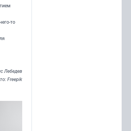
стием
чего-то
ля
с Лебедев
то: Freepik