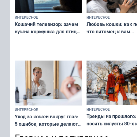
ИНТЕРЕСНОЕ
ИНТЕРЕСНОЕ
Любовь кошки: как п
Кошачий телевизор: зачем
что питомец к вам
нужна кормушка для птиц
не равнодушен — про
за окном — простое
вашу с ним связь
решение от скуки и стресса
у питомца
ИНТЕРЕСНОЕ
ИНТЕРЕСНОЕ
Тренды из прошлого:
Уход за кожей вокруг глаз:
носить силуэты 80-х и
5 ошибок, которые делают
х — как выглядеть
все — как исправить