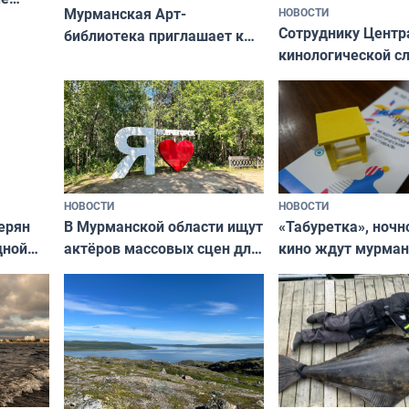
Мурманская Арт-
НОВОСТИ
Север»
Сотруднику Центр
библиотека приглашает к
кинологической 
сотрудничеству художников
ищут новый дом
и фотографов
НОВОСТИ
НОВОСТИ
В Мурманской области ищут
ерян
«Табуретка», ночн
актёров массовых сцен для
дной
кино ждут мурман
съёмок в
та
выходные
короткометражном фильме