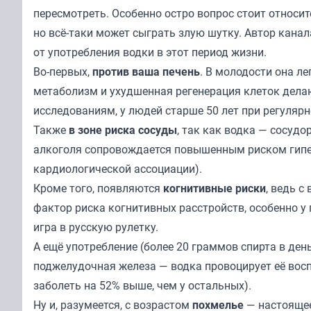
пересмотреть. Особенно остро вопрос стоит относи
но всё-таки может сыграть злую шутку. Автор кана
от употребления водки в этот период жизни.
Во-первых,
против ваша печень
. В молодости она л
метаболизм и ухудшенная регенерация клеток делаю
исследованиям, у людей старше 50 лет при регулярн
Также
в зоне риска сосуды
, так как водка — сосуд
алкоголя сопровождается повышенным риском гипер
кардиологической ассоциации).
Кроме того, появляются
когнитивные риски
, ведь с
фактор риска когнитивных расстройств, особенно у 
игра в русскую рулетку.
А ещё употребление (более 20 граммов спирта в ден
поджелудочная железа — водка провоцирует её воспа
заболеть на 52% выше, чем у остальных).
Ну и, разумеется, с возрастом
похмелье
— настоящее