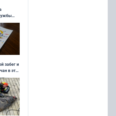
а
службы
ой забег и
чан в эти