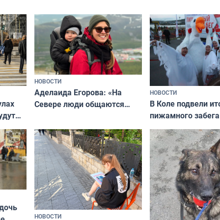
подход даже к самому
научитесь объясн
о без
независимому питомцу
питомцу всё сразу
криков
НОВОСТИ
Аделаида Егорова: «На
НОВОСТИ
В Коле подвели ит
улах
Севере люди общаются
пижамного забега
удут
не потому, что это выгодно,
Олимпийскую ноч
а потому что
ты им интересен»
 дочь
НОВОСТИ
ые