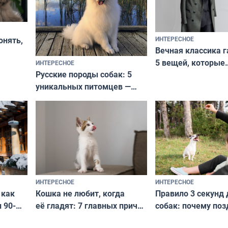
ИНТЕРЕСНОЕ
онять,
Вечная классика г
5 вещей, которые
ИНТЕРЕСНОЕ
верьте
Русские породы собак: 5
не выходят из мо
уникальных питомцев —
выглядеть стильн
национальные сокровища
и актуально в люб
с удивительной историей
и характером
ИНТЕРЕСНОЕ
ИНТЕРЕСНОЕ
Кошка не любит, когда
Правило 3 секунд 
 как
её гладят: 7 главных причин
собак: почему поз
 90-
и как исправить — как найти
ругать за проступ