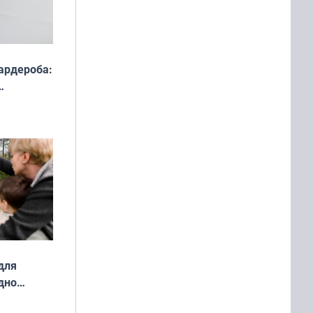
ардероба:
ды — как
о
ой сезон
для
дно
ок —