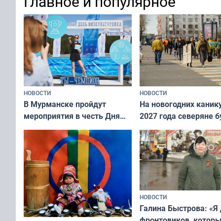
Главное и популярное
современно и стильн
и вернуть свежий взгляд
переплат
без дорогих средств
НОВОСТИ
НОВОСТИ
В Мурманске пройдут
На новогодних каник
мероприятия в честь Дня
2027 года северяне б
физкультурника
отдыхать 11 дней
НОВОСТИ
Галина Быстрова: «Я
фронтовиков, котор