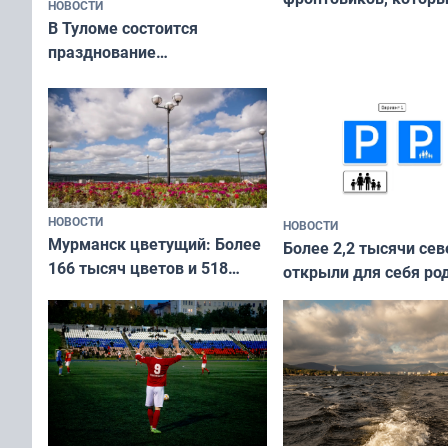
НОВОСТИ
приехали осваивать 
В Туломе состоится
празднование
Международного дня
коренных народов мира
НОВОСТИ
НОВОСТИ
Мурманск цветущий: Более
Более 2,2 тысячи сев
166 тысяч цветов и 518
открыли для себя ро
вазонов
край в рамках проек
«Туризм для своих»