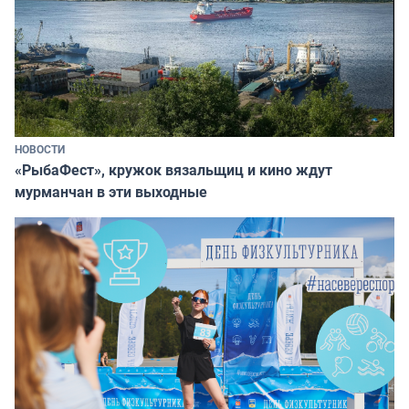
НОВОСТИ
«РыбаФест», кружок вязальщиц и кино ждут
мурманчан в эти выходные